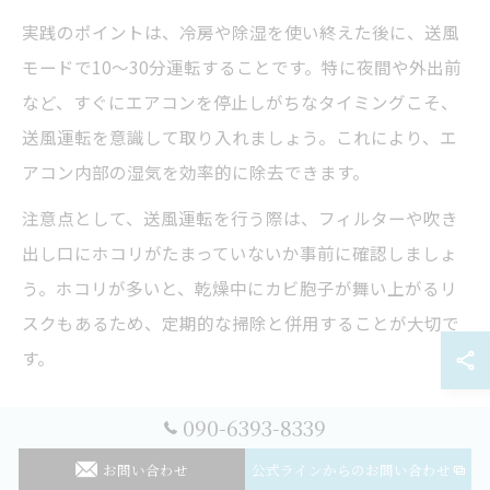
実践のポイントは、冷房や除湿を使い終えた後に、送風
モードで10～30分運転することです。特に夜間や外出前
など、すぐにエアコンを停止しがちなタイミングこそ、
送風運転を意識して取り入れましょう。これにより、エ
アコン内部の湿気を効率的に除去できます。
注意点として、送風運転を行う際は、フィルターや吹き
出し口にホコリがたまっていないか事前に確認しましょ
う。ホコリが多いと、乾燥中にカビ胞子が舞い上がるリ
スクもあるため、定期的な掃除と併用することが大切で
す。
換気と湿度管理のポイント
090-6393-8339
お問い合わせ
公式ラインからのお問い合わせ
推奨頻
ポイント
主な目的