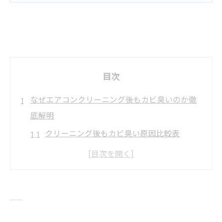
目次
なぜエアコンクリーニング後もカビ臭いのか徹
底解明
クリーニング後もカビ臭い原因比較表
エアコンクリーニング後の臭い再発に潜む
落とし穴
カビ臭が残る時の室内環境の影響とは
内部乾燥不足が招くエアコンクリーニング
後の臭い