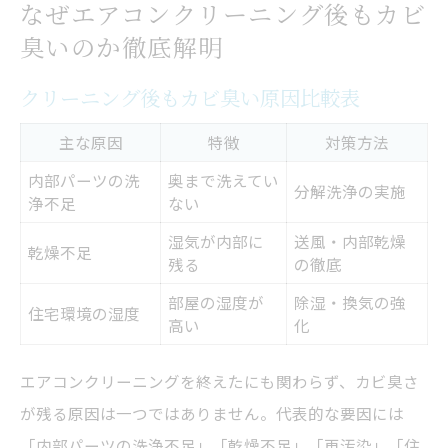
なぜエアコンクリーニング後もカビ
エアコンクリーニング後も臭いが消えない
臭いのか徹底解明
時の共通点
クリーニング後もカビ臭い原因比較表
エアコンクリーニングで消えない臭いの原因を
探る
主な原因
特徴
対策方法
臭いの種類別・原因早見表
内部パーツの洗
奥まで洗えてい
分解洗浄の実施
送風運転でも消えないカビ臭の正体
浄不足
ない
フィルター掃除だけでは取れない臭いの理
湿気が内部に
送風・内部乾燥
乾燥不足
残る
の徹底
由
部屋の湿度が
除湿・換気の強
カビ臭・すっぱい臭いの発生源を徹底分析
住宅環境の湿度
高い
化
エアコンクリーニング後の臭い原因を自分
で切り分ける
エアコンクリーニングを終えたにも関わらず、カビ臭さ
自分でできるカビ臭いエアコン応急対処法と注
が残る原因は一つではありません。代表的な要因には
意点
「内部パーツの洗浄不足」「乾燥不足」「再汚染」「住