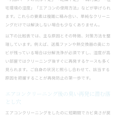
応急処置の手順と効果一覧
宅環境の湿度」「エアコンの使用方法」などが挙げられ
ます。これらの要素は複雑に絡み合い、単純なクリーニ
自分でできるカビ臭対策のコツ
ングだけでは解決しない場合も少なくありません。
送風運転や換気の効果的な使い方
以下の比較表では、主な原因とその特徴、対策方法を整
エアコンクリーニング後の臭い緊急対処法
理しています。例えば、送風ファンや熱交換器の奥にカ
フィルター掃除時の注意点まとめ
ビが残っている場合は分解洗浄が必須ですし、湿度が高
クリーニング後のエアコン臭対策に役立つ実践
い部屋ではクリーニング後すぐに再発するケースも多く
アドバイス
見られます。ご自身の状況と照らし合わせて、該当する
日常でできる臭い予防策一覧
原因を把握することが再発防止の第一歩です。
エアコンクリーニング後の快適維持テクニ
ック
エアコンクリーニング後の臭い再発に潜む落
臭いが再発しないための送風活用術
とし穴
換気と湿度管理のポイント
エアコンクリーニングをしたのに短期間でカビ臭さが戻