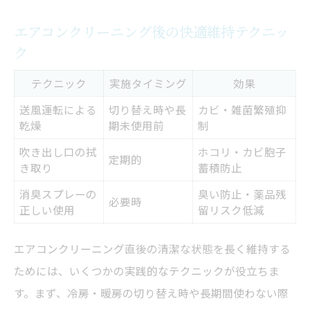
エアコンクリーニング後の快適維持テクニッ
ク
テクニック
実施タイミング
効果
送風運転による
切り替え時や長
カビ・雑菌繁殖抑
乾燥
期未使用前
制
吹き出し口の拭
ホコリ・カビ胞子
定期的
き取り
蓄積防止
消臭スプレーの
臭い防止・薬品残
必要時
正しい使用
留リスク低減
エアコンクリーニング直後の清潔な状態を長く維持する
ためには、いくつかの実践的なテクニックが役立ちま
す。まず、冷房・暖房の切り替え時や長期間使わない際