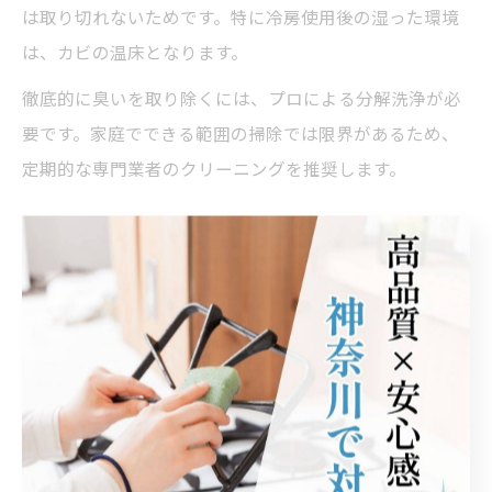
は取り切れないためです。特に冷房使用後の湿った環境
は、カビの温床となります。
徹底的に臭いを取り除くには、プロによる分解洗浄が必
要です。家庭でできる範囲の掃除では限界があるため、
定期的な専門業者のクリーニングを推奨します。
カビ臭・すっぱい臭いの発生源を徹底分析
エアコンから発生するカビ臭やすっぱい臭いは、主に熱
交換器やドレンパン、送風ファンに付着したカビ・雑菌
が原因です。これらの部位は常に湿気が溜まりやすく、
クリーニング時に洗浄しきれないこともあります。
特にすっぱい臭いは、汚れた排水経路や詰まったドレン
ホースに溜まった水が腐敗し、菌が繁殖することで発生