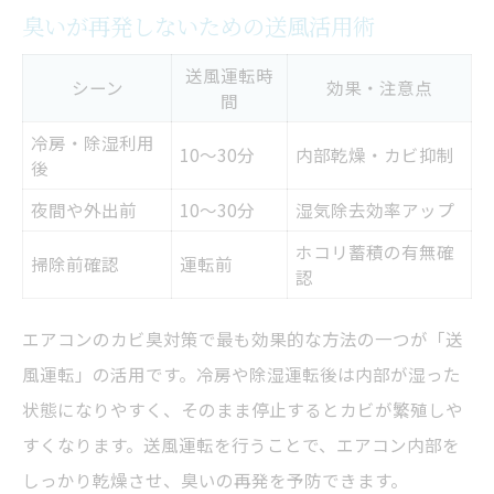
臭いが再発しないための送風活用術
送風運転時
シーン
効果・注意点
間
冷房・除湿利用
10～30分
内部乾燥・カビ抑制
後
夜間や外出前
10～30分
湿気除去効率アップ
ホコリ蓄積の有無確
掃除前確認
運転前
認
エアコンのカビ臭対策で最も効果的な方法の一つが「送
風運転」の活用です。冷房や除湿運転後は内部が湿った
状態になりやすく、そのまま停止するとカビが繁殖しや
すくなります。送風運転を行うことで、エアコン内部を
しっかり乾燥させ、臭いの再発を予防できます。