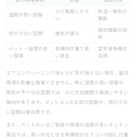
エアコンクリーニング後の臭いが続く時の
カビ再発しやす
除湿・換気の
湿度が高い部屋
相談先
い
徹底
再クリーニングが必要なサインとは
換気機器の併
窓が少ない空間
換気が滞る
用
ペット・油煙の多
有機物付着で臭
空気清浄機の
い環境
い発生
活用
エアコンクリーニング後もカビ臭が消えない場合、室内
環境の影響も無視できません。特に湿度が高い部屋や、
換気が不十分な空間では、カビが短期間で再発しやすい
傾向があります。マンションの北側の部屋や、窓の少な
い空間は要注意です。
また、ペットのいるご家庭や調理の油煙が多いキッチン
周辺では、臭いの元となる有機物がエアコン内部に付着