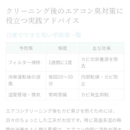
クリーニング後のエアコン臭対策に
役立つ実践アドバイス
日常でできる臭い予防策一覧
予防策
頻度
主な効果
カビの栄養源を除
フィルター掃除
2週間に1度
去
冷房運転後の送
毎回10～30
内部乾燥・カビ防
風
分
止
湿度管理・換気
常時意識
カビ発生抑制
エアコンクリーニング後もカビ臭さを防ぐためには、
日々のちょっとした工夫が大切です。特に高温多湿の時
期や冷房をよく使う夏場は、エアコン内部に湿気が溜ま