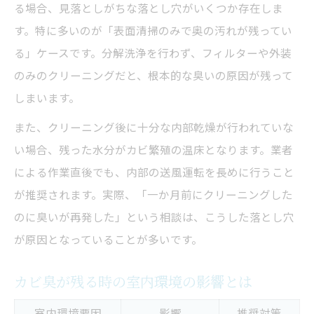
エアコン臭対策の実践例と体験談
る場合、見落としがちな落とし穴がいくつか存在しま
エアコンクリーニング後の臭い再発を防ぐ暮ら
す。特に多いのが「表面清掃のみで奥の汚れが残ってい
しの工夫
る」ケースです。分解洗浄を行わず、フィルターや外装
のみのクリーニングだと、根本的な臭いの原因が残って
臭い再発予防の生活習慣チェック表
しまいます。
エアコン使用後に実践したい乾燥方法
日常的な換気と掃除のタイミング
また、クリーニング後に十分な内部乾燥が行われていな
い場合、残った水分がカビ繁殖の温床となります。業者
カビ臭を防ぐための室内環境作り
による作業直後でも、内部の送風運転を長めに行うこと
再発リスクを減らす生活改善ポイント
が推奨されます。実際、「一か月前にクリーニングした
再発したカビ臭に悩んだら業者相談の判断ポイ
のに臭いが再発した」という相談は、こうした落とし穴
ント
が原因となっていることが多いです。
再相談すべきケース早見表
業者再依頼前に確認したい項目
カビ臭が残る時の室内環境の影響とは
自分で解決できるかの判断基準
室内環境要因
影響
推奨対策