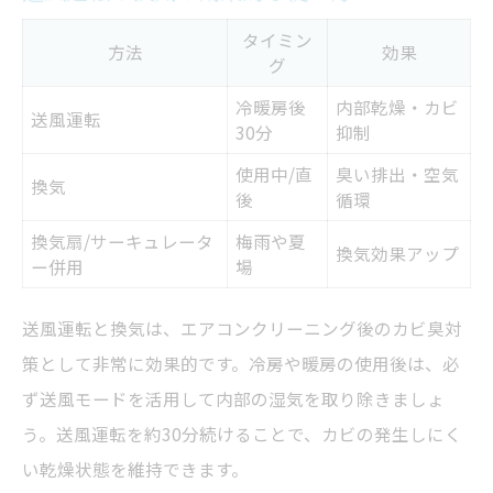
タイミン
方法
効果
グ
冷暖房後
内部乾燥・カビ
送風運転
30分
抑制
使用中/直
臭い排出・空気
換気
後
循環
換気扇/サーキュレータ
梅雨や夏
換気効果アップ
ー併用
場
送風運転と換気は、エアコンクリーニング後のカビ臭対
策として非常に効果的です。冷房や暖房の使用後は、必
ず送風モードを活用して内部の湿気を取り除きましょ
う。送風運転を約30分続けることで、カビの発生しにく
い乾燥状態を維持できます。