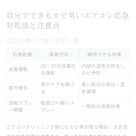
自分でできるカビ臭いエアコン応急
対処法と注意点
応急処置の手順と効果一覧
応急処置
実施方法
期待できる効果
20～30分送風の
内部の湿気を除去し
送風運転
み運転
カビ予防
窓やドアを開け
臭い成分の排出・空
室内換気
る
気循環
消臭スプレ
吸気口へ軽くス
一時的な消臭効果
ー噴霧
プレー
エアコンクリーニング後にもカビ臭が残る場合、まず迅