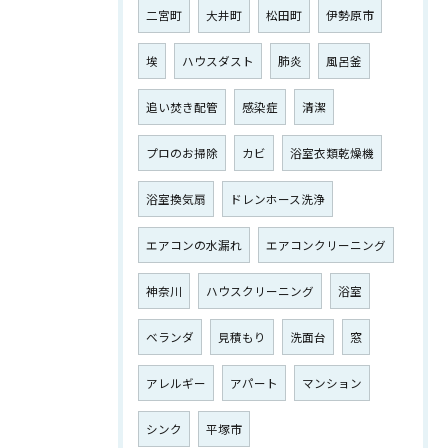
二宮町
大井町
松田町
伊勢原市
埃
ハウスダスト
肺炎
風呂釜
追い焚き配管
感染症
清潔
プロのお掃除
カビ
浴室衣類乾燥機
浴室換気扇
ドレンホース洗浄
エアコンの水漏れ
エアコンクリーニング
神奈川
ハウスクリーニング
浴室
ベランダ
見積もり
洗面台
窓
アレルギー
アパート
マンション
シンク
平塚市
お気軽にお問い合わせください