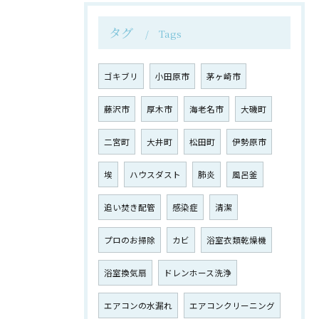
タグ
Tags
お気軽にお問い合わせください
ゴキブリ
小田原市
茅ヶ崎市
藤沢市
厚木市
海老名市
大磯町
二宮町
大井町
松田町
伊勢原市
埃
ハウスダスト
肺炎
風呂釜
追い焚き配管
感染症
清潔
プロのお掃除
カビ
浴室衣類乾燥機
浴室換気扇
ドレンホース洗浄
エアコンの水漏れ
エアコンクリーニング