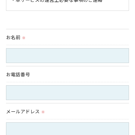
＜個人情報の提供について＞
当社ではお客様の同意を得た場合または法令に定め
お名前
られた場合を除き、
※
取得した個人情報を第三者に提供することはいたし
ません。
お電話番号
＜個人情報の委託について＞
当社では、利用目的の達成に必要な範囲において、
個人情報を外部に委託する場合があります。
これらの委託先に対しては個人情報保護契約等の措
メールアドレス
※
置をとり、適切な監督を行います。
＜個人情報の安全管理＞