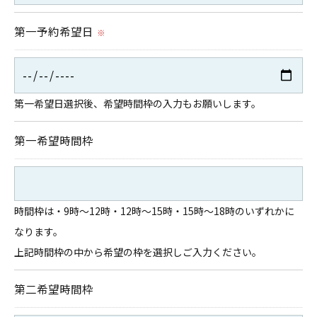
当社では、個人情報の漏洩等がなされないよう、適
第一予約希望日
※
切に安全管理対策を実施します。
＜個人情報を与えなかった場合に生じる結果＞
第一希望日選択後、希望時間枠の入力もお願いします。
必要な情報を頂けない場合は、それに対応した当社
のサービスをご提供できない場合がございますので
第一希望時間枠
予めご了承ください。
＜個人情報の開示･訂正・削除･利用停止の手続につ
時間枠は・9時～12時・12時～15時・15時～18時のいずれかに
いて＞
なります。
当社では、お客様の個人情報の開示･訂正･削除・利
上記時間枠の中から希望の枠を選択しご入力ください。
用停止の手続を定めさせて頂いております。
第二希望時間枠
ご本人である事を確認のうえ、対応させて頂きま
す。