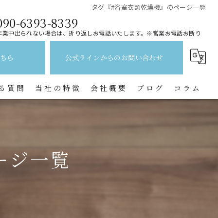
タグ『#浴室衣類乾燥機』のページ一覧
090-6393-8339
作業中出られない場合は、折り返しお電話いたします。※営業お電話お断り
ちら
公式ラインからのお問い合わせ
る質問
当社の特徴
会社概要
ブログ
コラム
レンジフード
水回り
ージ一覧
キッチン
換気扇
トイレ