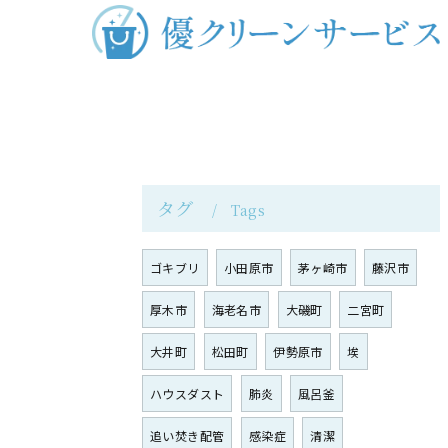
タグ
Tags
ゴキブリ
小田原市
茅ヶ崎市
藤沢市
厚木市
海老名市
大磯町
二宮町
大井町
松田町
伊勢原市
埃
ハウスダスト
肺炎
風呂釜
追い焚き配管
感染症
清潔