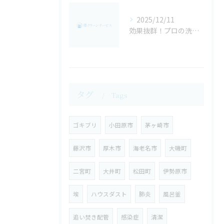
2025/12/11
効果抜群！プロの洗濯機クリーニング！
タグ
Tags
ゴキブリ
小田原市
茅ヶ崎市
藤沢市
厚木市
海老名市
大磯町
二宮町
大井町
松田町
伊勢原市
埃
ハウスダスト
肺炎
風呂釜
追い焚き配管
感染症
清潔