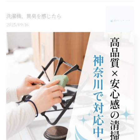
洗濯機、異臭を感じたら
2025/09/16
1
2
3
4
5
...
6
カテゴリー
Categories
全てのカテゴリー
レンジフード
水回り