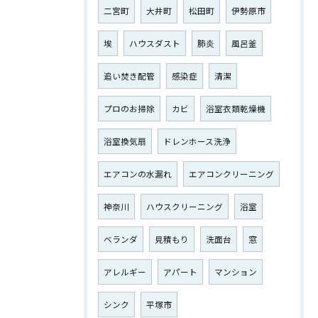
二宮町
大井町
松田町
伊勢原市
埃
ハウスダスト
肺炎
風呂釜
追い焚き配管
感染症
清潔
プロのお掃除
カビ
浴室衣類乾燥機
浴室換気扇
ドレンホース洗浄
エアコンの水漏れ
エアコンクリーニング
神奈川
ハウスクリーニング
浴室
ベランダ
見積もり
洗面台
窓
アレルギー
アパート
マンション
シンク
平塚市
お気軽にお問い合わせください