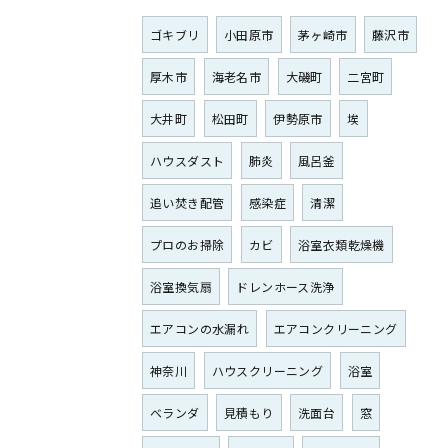
ゴキブリ
小田原市
茅ヶ崎市
藤沢市
厚木市
海老名市
大磯町
二宮町
大井町
松田町
伊勢原市
埃
ハウスダスト
肺炎
風呂釜
追い焚き配管
感染症
清潔
プロのお掃除
カビ
浴室衣類乾燥機
浴室換気扇
ドレンホース洗浄
エアコンの水漏れ
エアコンクリーニング
神奈川
ハウスクリーニング
浴室
ベランダ
見積もり
洗面台
窓