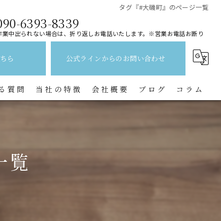
タグ『#大磯町』のページ一覧
090-6393-8339
作業中出られない場合は、折り返しお電話いたします。※営業お電話お断り
ちら
公式ラインからのお問い合わせ
る質問
当社の特徴
会社概要
ブログ
コラム
レンジフード
水回り
一覧
キッチン
換気扇
トイレ