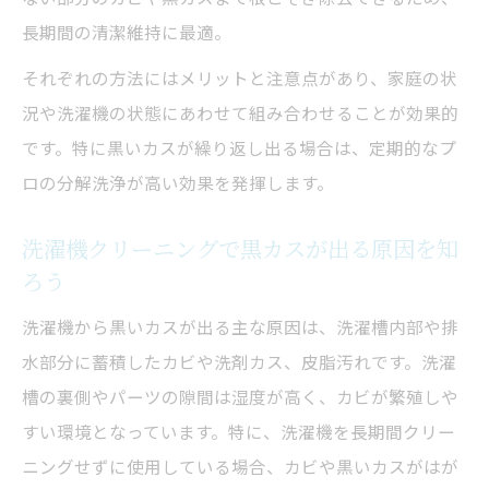
理由
長期間の清潔維持に最適。
洗濯機クリーニング頻度を守るとカビ知ら
それぞれの方法にはメリットと注意点があり、家庭の状
ず
況や洗濯機の状態にあわせて組み合わせることが効果的
洗剤や柔軟剤の溶け残り対策と洗濯機クリ
です。特に黒いカスが繰り返し出る場合は、定期的なプ
ーニング
ロの分解洗浄が高い効果を発揮します。
おすすめの洗濯機クリーニング実践術
洗濯機クリーニングで黒カスが出る原因を知
洗濯機クリーニングの手順・道具一覧表
ろう
プロと自分で行う洗濯機クリーニングの違
洗濯機から黒いカスが出る主な原因は、洗濯槽内部や排
い
水部分に蓄積したカビや洗剤カス、皮脂汚れです。洗濯
ハイター・重曹・オキシクリーンの使い方
槽の裏側やパーツの隙間は湿度が高く、カビが繁殖しや
実例
すい環境となっています。特に、洗濯機を長期間クリー
洗濯機クリーニングを効率化するタイミン
ニングせずに使用している場合、カビや黒いカスがはが
グとは