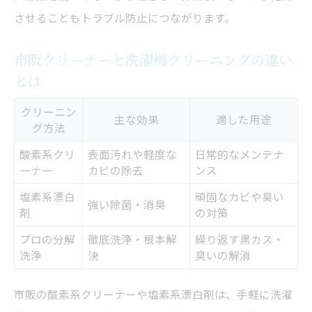
させることもトラブル防止につながります。
市販クリーナーと洗濯機クリーニングの違い
とは
クリーニン
主な効果
適した用途
グ方法
酸素系クリ
表面汚れや軽度な
日常的なメンテナ
ーナー
カビの除去
ンス
塩素系漂白
頑固なカビや臭い
強い除菌・消臭
剤
の対策
プロの分解
徹底洗浄・根本解
繰り返す黒カス・
洗浄
決
臭いの解消
市販の酸素系クリーナーや塩素系漂白剤は、手軽に洗濯