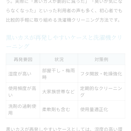
う。実際に「黒いカスが劇的に減った」「臭いが気にな
らなくなった」といった利用者の声も多く、初心者でも
比較的手軽に取り組める洗濯機クリーニング方法です。
黒いカスが再発しやすいケースと洗濯機クリ
ーニング
再発要因
状況
対策例
部屋干し・梅雨
湿度が高い
フタ開放・乾燥強化
時
使用頻度が高
定期的なクリーニン
大家族世帯など
い
グ
洗剤の過剰使
柔軟剤も含む
使用量適正化
用
黒いカスが再発しやすいケースとしては、湿度の高い環