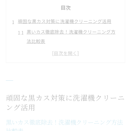
目次
頑固な黒カス対策に洗濯機クリーニング活用
黒いカス徹底除去！洗濯機クリーニング方
法比較表
洗濯機クリーニングで黒カスが出る原因を
知ろう
頑固な黒カス対策ならプロの分解洗浄が有
効
市販クリーナーと洗濯機クリーニングの違
頑固な黒カス対策に洗濯機クリーニ
いとは
ング活用
黒いカス対策を強化する洗濯機クリーニン
グのコツ
黒いカス徹底除去！洗濯機クリーニング方法
比較表