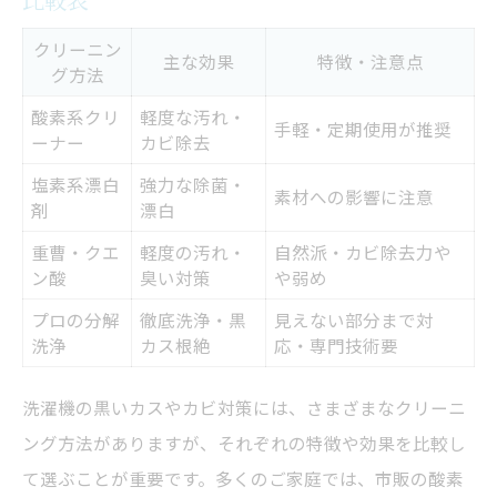
洗濯槽のカビを根本から除去する秘訣
洗濯槽カビ除去の洗濯機クリーニング手順
クリーニン
主な効果
特徴・注意点
グ方法
早見表
洗濯機クリーニングでカビを防ぐ日常ケア
酸素系クリ
軽度な汚れ・
手軽・定期使用が推奨
ーナー
カビ除去
カビ取りにおすすめな洗濯機クリーニング
塩素系漂白
強力な除菌・
剤の選び方
素材への影響に注意
剤
漂白
重曹やオキシクリーン活用法と洗濯機クリ
重曹・クエ
軽度の汚れ・
自然派・カビ除去力や
ーニング
ン酸
臭い対策
や弱め
カビが再発しない洗濯機クリーニングの秘
プロの分解
徹底洗浄・黒
見えない部分まで対
訣
洗浄
カス根絶
応・専門技術要
洗濯機掃除で黒いカス出続ける悩み解決
洗濯機の黒いカスやカビ対策には、さまざまなクリーニ
黒いカスが止まらない時の洗濯機クリーニ
ング方法がありますが、それぞれの特徴や効果を比較し
ング対策一覧
て選ぶことが重要です。多くのご家庭では、市販の酸素