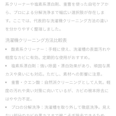
洗濯機クリーニング後も黒いカスが出る理
系クリーナーや塩素系漂白剤、重曹を使った自宅ケアか
由
ら、プロによる分解洗浄まで幅広い選択肢が存在しま
オキシクリーンを使った洗濯機クリーニン
す。ここでは、代表的な洗濯機クリーニング方法の違い
グのポイント
を分かりやすく整理しました。
黒いカスが再発しやすいケースと洗濯機ク
洗濯機クリーニング方法比較表
リーニング
酸素系クリーナー：手軽に使え、洗濯槽の表面汚れや
洗濯機クリーニングで衣類の付着トラブル
軽度なカビに有効。定期的な使用がおすすめ。
を防ぐ
塩素系漂白剤：強い除菌・漂白効果があり、頑固な黒
カビが発生しない洗濯機を維持する方法
カスや臭いにも対応。ただし、素材への影響に注意。
洗濯機クリーニングでカビ予防！日常管理
重曹・クエン酸：自然派クリーニングとして人気。軽
チェックリスト
度の汚れや臭い対策に向いているが、カビの根本除去に
洗濯機カビ取りに効果的な乾燥と換気のコ
はやや力不足。
ツ
プロの分解洗浄：洗濯槽を取り外して徹底洗浄。見え
洗濯物の入れっぱなしがカビの原因になる
ない部分のカビや黒カスまで根こそぎ除去できるため、