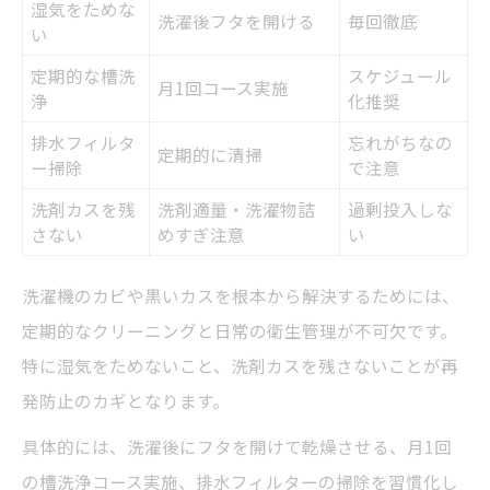
湿気をためな
洗濯後フタを開ける
毎回徹底
い
定期的な槽洗
スケジュール
月1回コース実施
浄
化推奨
排水フィルタ
忘れがちなの
定期的に清掃
ー掃除
で注意
洗剤カスを残
洗剤適量・洗濯物詰
過剰投入しな
さない
めすぎ注意
い
洗濯機のカビや黒いカスを根本から解決するためには、
定期的なクリーニングと日常の衛生管理が不可欠です。
特に湿気をためないこと、洗剤カスを残さないことが再
発防止のカギとなります。
具体的には、洗濯後にフタを開けて乾燥させる、月1回
の槽洗浄コース実施、排水フィルターの掃除を習慣化し