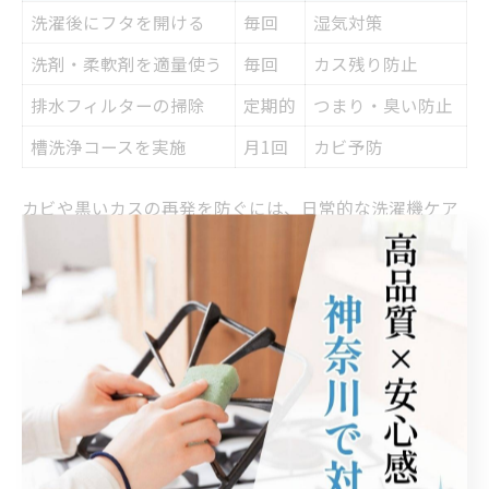
洗濯後にフタを開ける
毎回
湿気対策
洗剤・柔軟剤を適量使う
毎回
カス残り防止
排水フィルターの掃除
定期的
つまり・臭い防止
槽洗浄コースを実施
月1回
カビ予防
カビや黒いカスの再発を防ぐには、日常的な洗濯機ケア
が不可欠です。洗濯後はフタを開けてしっかり乾燥させ
ることが、湿気によるカビ発生の予防に直結します。
また、洗剤や柔軟剤の適量使用、定期的な排水フィルタ
ーの掃除も大切です。洗濯物を長時間入れっぱなしにし
ないことや、月に1回の槽洗浄コース実施も効果的なポイ
ントとして挙げられます。
これらのケアを習慣化することで、洗濯機内部の衛生状