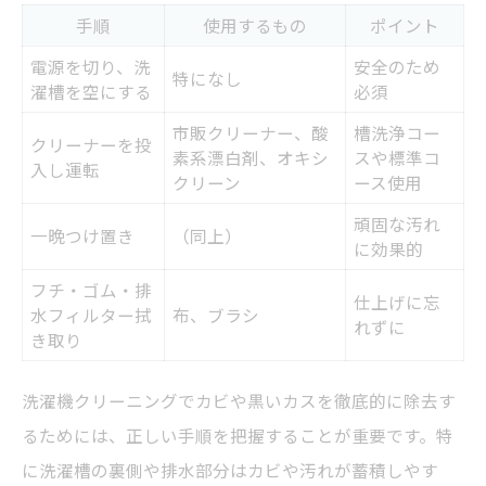
手順
使用するもの
ポイント
電源を切り、洗
安全のため
特になし
濯槽を空にする
必須
市販クリーナー、酸
槽洗浄コー
クリーナーを投
素系漂白剤、オキシ
スや標準コ
入し運転
クリーン
ース使用
頑固な汚れ
一晩つけ置き
（同上）
に効果的
フチ・ゴム・排
仕上げに忘
水フィルター拭
布、ブラシ
れずに
き取り
洗濯機クリーニングでカビや黒いカスを徹底的に除去す
るためには、正しい手順を把握することが重要です。特
に洗濯槽の裏側や排水部分はカビや汚れが蓄積しやす