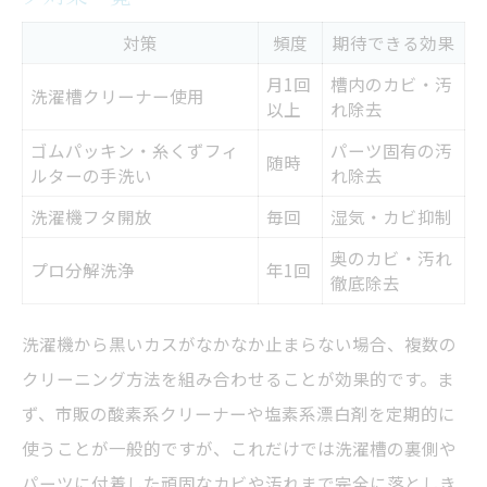
対策
頻度
期待できる効果
月1回
槽内のカビ・汚
洗濯槽クリーナー使用
以上
れ除去
ゴムパッキン・糸くずフィ
パーツ固有の汚
随時
ルターの手洗い
れ除去
洗濯機フタ開放
毎回
湿気・カビ抑制
奥のカビ・汚れ
プロ分解洗浄
年1回
徹底除去
洗濯機から黒いカスがなかなか止まらない場合、複数の
クリーニング方法を組み合わせることが効果的です。ま
ず、市販の酸素系クリーナーや塩素系漂白剤を定期的に
使うことが一般的ですが、これだけでは洗濯槽の裏側や
パーツに付着した頑固なカビや汚れまで完全に落としき