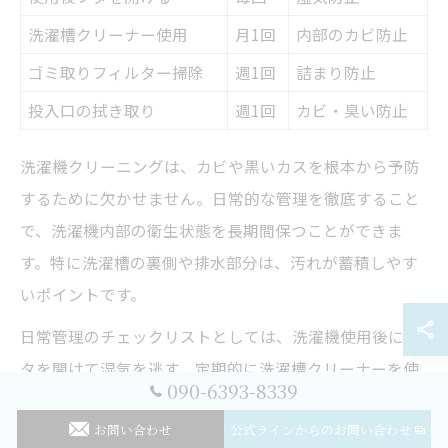
洗濯槽クリーナー使用
月1回
内部のカビ防止
ゴミ取りフィルター掃除
週1回
詰まり防止
投入口の拭き取り
週1回
カビ・臭い防止
洗濯機クリーニングは、カビや黒いカスを根本から予防
するために欠かせません。日常的な管理を徹底すること
で、洗濯機内部の衛生状態を長期間保つことができま
す。特に洗濯槽の裏側や排水部分は、汚れが蓄積しやす
いポイントです。
日常管理のチェックリストとしては、洗濯機使用後にフ
タを開けて湿気を逃す、定期的に洗濯槽クリーナーを使
090-6393-8339
用する、ゴミ取りフィルターの掃除を怠らない、洗剤や
お問い合わせ
公式ラインからのお問い合わせ
柔軟剤の投入口も拭き取るといった基本動作が重要で