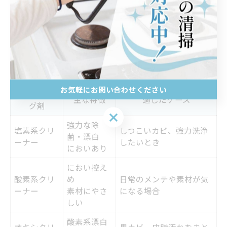
態を保ち、カビや黒いカスが出続けるといったトラブル
を大幅に減らすことが可能です。
カビ取りにおすすめな洗濯機クリーニング剤
の選び方
お気軽にお問い合わせください
クリーニン
主な特徴
適したケース
グ剤
お気軽にお問い合わせください
強力な除
塩素系クリ
しつこいカビ、強力洗浄
菌・漂白
ーナー
したいとき
においあり
におい控え
酸素系クリ
め
日常のメンテや素材が気
ーナー
素材にやさ
になる場合
しい
酸素系漂白