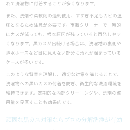
れて洗濯物に付着することが多くなります。
洗濯機クリーニングで衛生レベルを上げる
また、洗剤や柔軟剤の過剰使用、すすぎ不足もカビの温
コツ
床となるため注意が必要です。市販クリーナーで一時的
洗濯機の衛生を守るクリーニング頻度とは
にカスが減っても、根本原因が残っていると再発しやす
洗濯機クリーニング頻度目安＆おすすめタ
くなります。黒カスが出続ける場合は、洗濯槽の裏側や
イミング表
排水ホースなど目に見えない部分に汚れが溜まっている
黒いカスやカビの発生を防ぐ洗濯機クリー
ケースが多いです。
ニング周期
このような背景を理解し、適切な対策を講じることで、
洗濯機クリーニングの適切な間隔を知る
洗濯物への黒いカスの付着を防ぎ、衛生的な洗濯環境を
季節ごとに変える洗濯機クリーニングのポ
維持できます。定期的な内部クリーニングや、洗剤の使
イント
用量を見直すことも効果的です。
洗濯機の衛生管理を続けるための習慣作り
頑固な黒カス対策ならプロの分解洗浄が有効