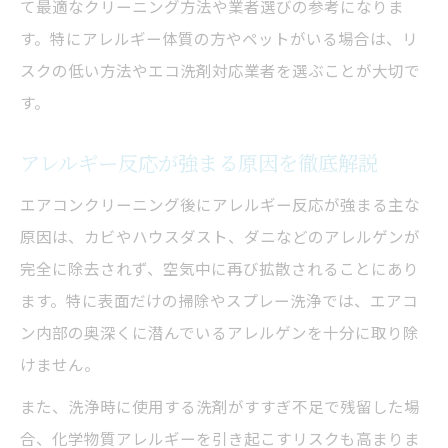
て最適なクリーニング方法や業者選びの参考になりま
安全性重視のクリーニング業者選び方一覧
す。特にアレルギー体質の方やペットがいる場合は、リ
再発リスクを減らすポイント解説
スクの低い方法やエコ洗剤対応業者を選ぶことが大切で
ペットや子どもに安心な業者の特徴
す。
アレルギー再発を防ぐサービスの見極め方
エコ洗剤対応業者の比較と選択基準
アレルギー反応が強まる原因を徹底解説
アレルギー対策に最適なクリーニングの知恵と
エアコンクリーニング後にアレルギー反応が強まる主な
工夫
原因は、カビやハウスダスト、ダニなどのアレルゲンが
アレルギー対策に有効な掃除法まとめ
完全に除去されず、空気中に再び拡散されることにあり
家族全員が安心できる工夫ポイント一覧
ます。特に表面だけの掃除やスプレー洗浄では、エアコ
ン内部の奥深くに潜んでいるアレルゲンを十分に取り除
ハウスダスト・カビ徹底除去の秘訣
けません。
エアコンクリーニング後のケア方法を紹介
長期的に快適な空気環境を保つコツ
また、洗浄時に使用する洗剤がすすぎ不足で残留した場
合、化学物質アレルギーを引き起こすリスクも高まりま