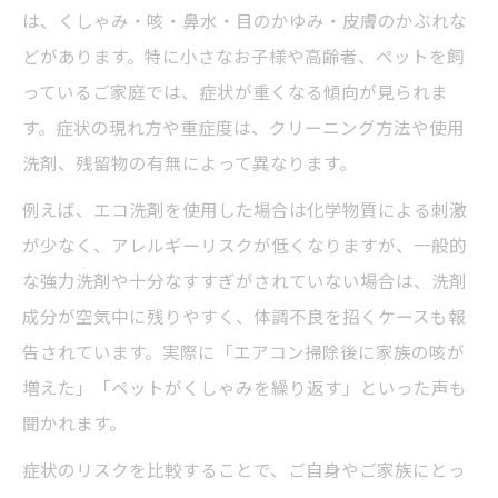
アレルギー症状が悪化するタイミング一覧
は、くしゃみ・咳・鼻水・目のかゆみ・皮膚のかぶれな
掃除直後と数時間後の違いに注目
どがあります。特に小さなお子様や高齢者、ペットを飼
クリーニングで体調不良になる主な要因
っているご家庭では、症状が重くなる傾向が見られま
家族ごとの症状パターンと対処法
す。症状の現れ方や重症度は、クリーニング方法や使用
家族の健康守るエアコンクリーニング実践法
洗剤、残留物の有無によって異なります。
家族構成別おすすめクリーニング法
例えば、エコ洗剤を使用した場合は化学物質による刺激
ハウスダスト対策を強化する掃除術
が少なく、アレルギーリスクが低くなりますが、一般的
な強力洗剤や十分なすすぎがされていない場合は、洗剤
ペットにも配慮したエアコンクリーニング
成分が空気中に残りやすく、体調不良を招くケースも報
手順
告されています。実際に「エアコン掃除後に家族の咳が
アレルギー持ち家庭向けの安全対策
増えた」「ペットがくしゃみを繰り返す」といった声も
健康維持のための定期クリーニングのコツ
聞かれます。
再発防止に役立つ安全なエアコンクリーニング
症状のリスクを比較することで、ご自身やご家族にとっ
選び