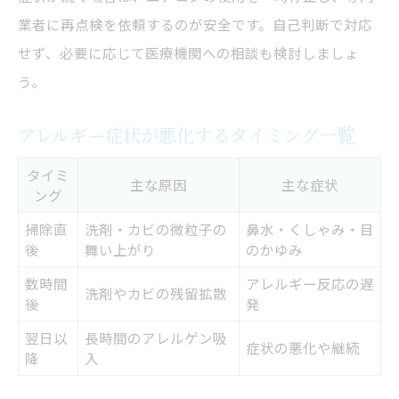
業者に再点検を依頼するのが安全です。自己判断で対応
せず、必要に応じて医療機関への相談も検討しましょ
う。
アレルギー症状が悪化するタイミング一覧
タイミ
主な原因
主な症状
ング
掃除直
洗剤・カビの微粒子の
鼻水・くしゃみ・目
後
舞い上がり
のかゆみ
数時間
アレルギー反応の遅
洗剤やカビの残留拡散
後
発
翌日以
長時間のアレルゲン吸
症状の悪化や継続
降
入