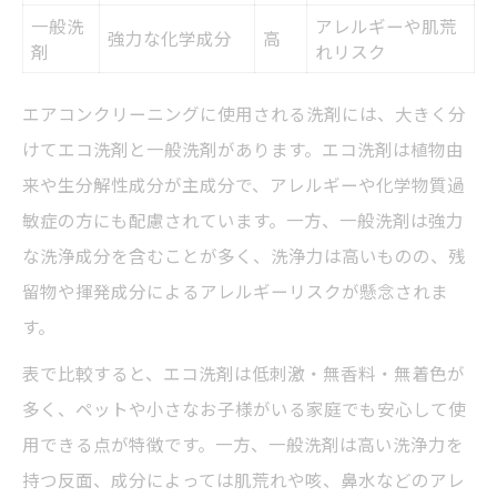
一般洗
アレルギーや肌荒
強力な化学成分
高
剤
れリスク
エアコンクリーニングに使用される洗剤には、大きく分
けてエコ洗剤と一般洗剤があります。エコ洗剤は植物由
来や生分解性成分が主成分で、アレルギーや化学物質過
敏症の方にも配慮されています。一方、一般洗剤は強力
な洗浄成分を含むことが多く、洗浄力は高いものの、残
留物や揮発成分によるアレルギーリスクが懸念されま
す。
表で比較すると、エコ洗剤は低刺激・無香料・無着色が
多く、ペットや小さなお子様がいる家庭でも安心して使
用できる点が特徴です。一方、一般洗剤は高い洗浄力を
持つ反面、成分によっては肌荒れや咳、鼻水などのアレ