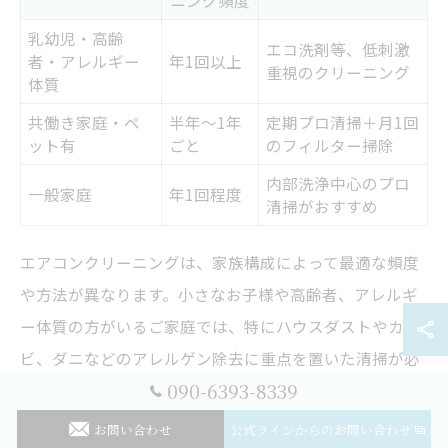
ニング頻度
乳幼児・高齢
エコ洗剤等、低刺激
者・アレルギー
年1回以上
重視のクリーニング
体質
共働き家庭・ペ
半年～1年
定期プロ清掃＋月1回
ット有
ごと
のフィルター掃除
内部洗浄中心のプロ
一般家庭
年1回程度
清掃がおすすめ
エアコンクリーニングは、家族構成によって最適な頻度
や方法が異なります。小さなお子様や高齢者、アレルギ
ー体質の方がいるご家庭では、特にハウスダストやカ
ビ、ダニなどのアレルゲン除去に重点を置いた清掃が必
090-6393-8339
要です。例えば、乳幼児がいる場合はエコ洗剤を使った
低刺激のクリーニングを選択し、年に1回以上のプロに
お問い合わせ
公式ラインからのお問い合わせ