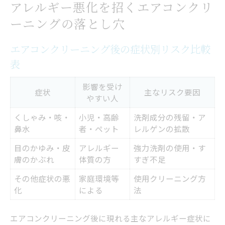
アレルギー悪化を招くエアコンクリ
掃除方法次第で悪化するケースも
ーニングの落とし穴
エコ洗剤で安心！ペットや子どもに優しい洗浄
エアコンクリーニング後の症状別リスク比較
方法
表
エコ洗剤と一般洗剤の安全性比較表
ペットや子どもにやさしい洗浄法の選び方
影響を受け
症状
主なリスク要因
やすい人
エアコンクリーニングでエコ洗剤を使うメ
くしゃみ・咳・
小児・高齢
洗剤成分の残留・ア
リット
鼻水
者・ペット
レルゲンの拡散
敏感な家族にも安心なクリーニング術
目のかゆみ・皮
アレルギー
強力洗剤の使用・す
エアコン洗浄時の安全対策を徹底紹介
膚のかぶれ
体質の方
すぎ不足
エアコンクリーニング後に体調不良が起きる理
その他症状の悪
家庭環境等
使用クリーニング方
由
化
による
法
体調不良が出た時の原因切り分け方
エアコンクリーニング後に現れる主なアレルギー症状に