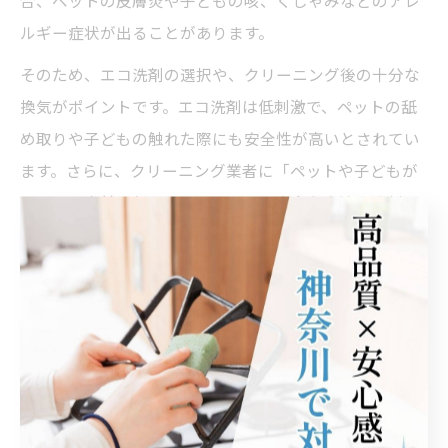
合、ペットの皮膚炎や子どもの咳、くしゃみなどのアレ
ルギー症状が出ることがあります。
そのため、エコ洗剤の選択や、クリーニング後の十分な
換気がポイントです。エコ洗剤は低刺激で、ペットの舐
め取りや子どもの触れた際にも安全性が高いとされてい
ます。さらに、クリーニング業者に「ペットや子どもが
いる」と事前に伝えることで、より安全な方法や洗剤を
選択してもらえる場合があります。
実際に「クリーニング後にペットの元気がなくなった」
「子どもが目をかゆがるようになった」といった声もあ
り、洗浄法の選定は重要です。安全性を重視するなら、
天然成分中心のエコ洗剤を使い、クリーニング後は窓を
開けてしっかり換気しましょう。業者選びの際は、ペッ
ト・子ども対応を明記しているかも確認ポイントです。