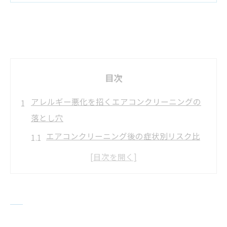
目次
アレルギー悪化を招くエアコンクリーニングの
落とし穴
エアコンクリーニング後の症状別リスク比
較表
アレルギー反応が強まる原因を徹底解説
クリーニングでアレルギーが出る理由を知
る
内部残留物が引き起こす体調不良とは