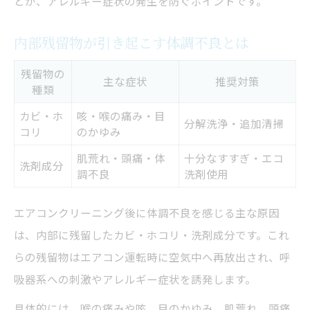
とが、アレルギー症状の発生を防ぐポイントです。
内部残留物が引き起こす体調不良とは
残留物の
主な症状
推奨対策
種類
カビ・ホ
咳・喉の痛み・目
分解洗浄・追加清掃
コリ
のかゆみ
肌荒れ・頭痛・体
十分なすすぎ・エコ
洗剤成分
調不良
洗剤使用
エアコンクリーニング後に体調不良を感じる主な原因
は、内部に残留したカビ・ホコリ・洗剤成分です。これ
らの残留物はエアコン運転時に空気中へ再放出され、呼
吸器系への刺激やアレルギー症状を誘発します。
具体的には、喉の痛みや咳、目のかゆみ、肌荒れ、頭痛