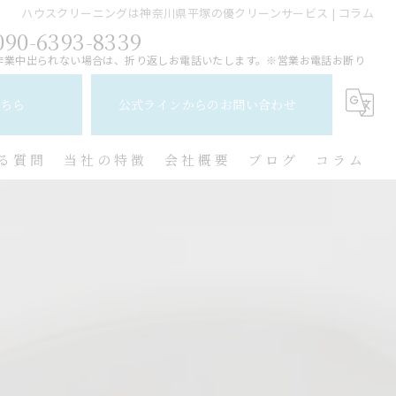
ハウスクリーニングは神奈川県平塚の優クリーンサービス | コラム
090-6393-8339
作業中出られない場合は、折り返しお電話いたします。※営業お電話お断り
ちら
公式ラインからのお問い合わせ
る質問
当社の特徴
会社概要
ブログ
コラム
レンジフード
水回り
キッチン
換気扇
トイレ