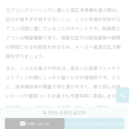
エアコンクリーニングに適した高圧洗浄機を選ぶ際は、
圧力が強すぎず弱すぎないこと、ノズル先端の形状がエ
アコン内部に適していることがポイントです。家庭用エ
アコンは精密機器であり、過度な圧力は部品破損や故障
の原因となる可能性があるため、メーカー推奨の圧力範
囲を守りましょう。
また、ノズルの長さや形状は、奥まった送風ファンやア
ルミフィンの間にしっかり届くものが理想的です。さら
に、洗浄機自体が軽量で持ち運びやすく、取り回しの良
いホースや電源コードの長さも作業効率に直結します。
具体的には、「エアコン洗浄用ノズル」や「養生カバ
090-6393-8339
ー」が付属しているモデルを選ぶと、より安全かつ確実
お問い合わせ
公式ラインからのお問い合わせ
に作業できます。ご自身のエアコン機種や設置場所、作