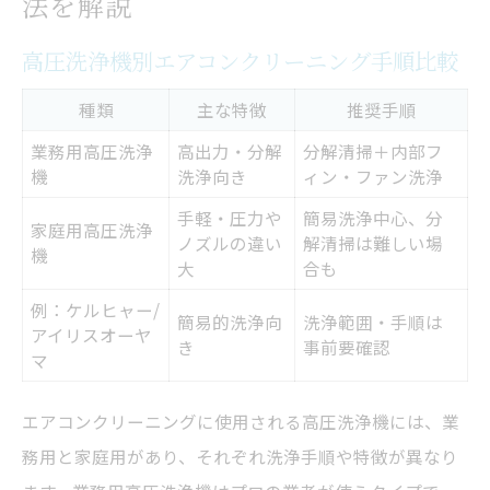
法を解説
高圧洗浄機別エアコンクリーニング手順比較
種類
主な特徴
推奨手順
業務用高圧洗浄
高出力・分解
分解清掃＋内部フ
機
洗浄向き
ィン・ファン洗浄
手軽・圧力や
簡易洗浄中心、分
家庭用高圧洗浄
ノズルの違い
解清掃は難しい場
機
大
合も
例：ケルヒャー/
簡易的洗浄向
洗浄範囲・手順は
アイリスオーヤ
き
事前要確認
マ
エアコンクリーニングに使用される高圧洗浄機には、業
務用と家庭用があり、それぞれ洗浄手順や特徴が異なり