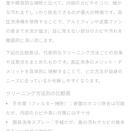
業や簡易的な掃除と比べて、内部のカビやホコリ、細か
較
な汚れまでしっかり除去できるのが最大の特徴です。高
エアコンクリーニングの具体的な洗浄手順
圧洗浄機を使用することで、アルミフィンや送風ファン
とは
の奥まで水流が届き、目に見えない部分のカビや汚れを
高圧洗浄機の圧力設定で注意したいポイン
徹底的に洗い流します。
ト
下記の比較表は、代表的なクリーニング方法ごとの効果
エアコンクリーニングに適したノズルの選
や注意点をまとめたものです。高圧洗浄のメリット・デ
び方
メリットを具体的に理解することで、どの方法が自身の
家庭用高圧洗浄機で失敗しない洗浄方法
ニーズに合っているか判断しやすくなります。
家庭用高圧洗浄機の選び方と安全対策まとめ
クリーニング方法別の比較表
家庭用高圧洗浄機スペック比較表
手作業（フィルター掃除）：表面のホコリ除去は可能
エアコンクリーニングに適した機種選びの
だが、内部のカビや臭い対策には不十分
ポイント
簡易洗浄スプレー：手軽だが、奥の汚れやカビの根本
安全に使うための高圧洗浄機の基礎知識