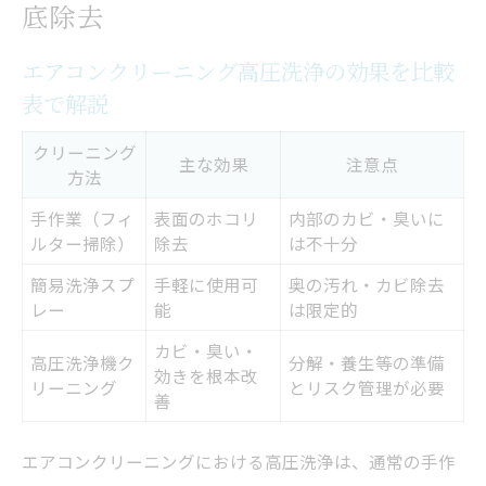
底除去
入れる方法
エアコンクリーニング高圧洗浄の効果を比較
エアコンクリーニングを自分で行うコツと注意
表で解説
点
自分でできるエアコンクリーニング手順一
クリーニング
主な効果
注意点
方法
覧
高圧洗浄機使用時の注意点を押さえよう
手作業（フィ
表面のホコリ
内部のカビ・臭いに
ルター掃除）
除去
は不十分
DIY派必見のエアコンクリーニング成功術
簡易洗浄スプ
手軽に使用可
奥の汚れ・カビ除去
エアコンクリーニングで失敗しないための
レー
能
は限定的
ポイント
カビ・臭い・
高圧洗浄機ク
分解・養生等の準備
高圧洗浄機選びで迷ったときの比較ポイン
効きを根本改
リーニング
とリスク管理が必要
善
ト
高圧洗浄機を使った実践的な洗浄方法を解説
エアコンクリーニングにおける高圧洗浄は、通常の手作
高圧洗浄機別エアコンクリーニング手順比