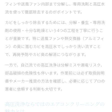
フィンや送風ファン内部まで分解し、専用洗剤と高圧水
快適な空気環境を維持するための高圧洗浄活用
流を使って徹底除去するのがポイントです。
術
カビをしっかり除去するためには、分解・養生・専用洗
高圧洗浄を定期的に取り入れるメリット一
剤の使用・十分な乾燥という4つの工程を丁寧に行うこ
覧
とが重要です。特に送風ファンや熱交換器（アルミフィ
エアコンクリーニング後の快適な室内環境
ン）の奥に潜むカビを高圧水でしっかり洗い流すこと
づくり
で、再発予防やカビ臭の解消につながります。
高圧洗浄で家族の健康を守るためのポイン
一方で、自己流での高圧洗浄は分解ミスや漏電リスク、
ト
部品破損の危険性も伴います。作業前には必ず取扱説明
エアコンクリーニング後の空気が変わる理
書やメーカー推奨の方法を確認し、必要に応じてプロの
由
業者に依頼する判断も大切です。
高圧洗浄活用で長持ちさせるエアコン管理
術
高圧洗浄ならではのエアコンクリーニングの
魅力とは