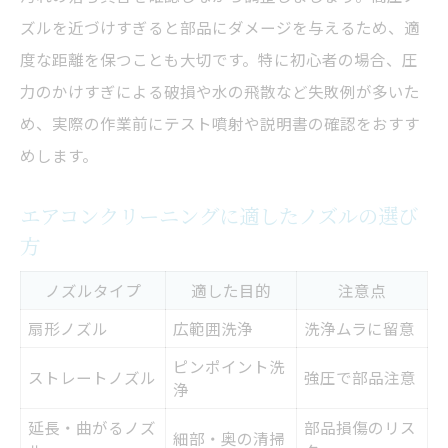
ズルを近づけすぎると部品にダメージを与えるため、適
度な距離を保つことも大切です。特に初心者の場合、圧
力のかけすぎによる破損や水の飛散など失敗例が多いた
め、実際の作業前にテスト噴射や説明書の確認をおすす
めします。
エアコンクリーニングに適したノズルの選び
方
ノズルタイプ
適した目的
注意点
扇形ノズル
広範囲洗浄
洗浄ムラに留意
ピンポイント洗
ストレートノズル
強圧で部品注意
浄
延長・曲がるノズ
部品損傷のリス
細部・奥の清掃