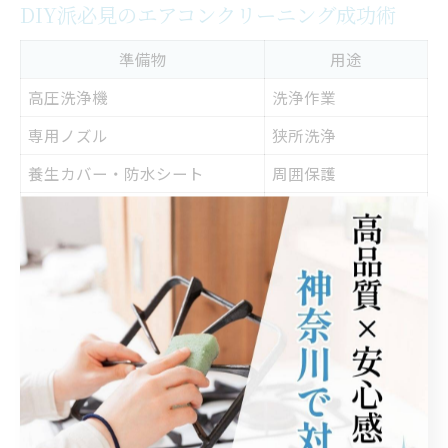
DIY派必見のエアコンクリーニング成功術
準備物
用途
高圧洗浄機
洗浄作業
専用ノズル
狭所洗浄
養生カバー・防水シート
周囲保護
エアコン専用洗剤
洗浄効果アップ
DIYでエアコンクリーニング高圧洗浄を成功させるに
は、事前準備と正しい手順が鍵です。まず、作業前にエ
アコンの取り扱い説明書を確認し、高圧洗浄が可能かど
うかを必ずチェックしましょう。必要な道具は、高圧洗
浄機、専用ノズル、養生カバー、防水シート、エアコン
専用洗剤、ゴム手袋などです。