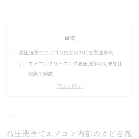
目次
高圧洗浄でエアコン内部のカビを徹底除去
エアコンクリーニング高圧洗浄の効果を比
較表で解説
カビを根本から取り除くエアコンクリーニ
ングの秘訣
高圧洗浄ならではのエアコンクリーニング
の魅力とは
家庭で高圧洗浄を活用したカビ対策術
高圧洗浄でエアコン内部のカビを徹
エアコンクリーニングで清潔な空気を手に