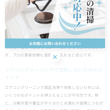
洗浄時は、洗剤を適切に使い、十分にすすぐことで薬剤
残りや臭いを防止します。仕上げに送風運転を10〜20分
行い、内部の乾燥を徹底してください。成功体験談とし
て、「初めてDIYで高圧洗浄したが、臭いが消えて冷房効
率も上がった」といった声が多く見られます。
お気軽にお問い合わせください
ただし、難しく感じる場合や不安がある場合は無理をせ
ず、プロの業者依頼も選択肢に入れると安心です。
お気軽にお問い合わせください
エアコンクリーニングで失敗しないためのポ
イント
エアコンクリーニング高圧洗浄で失敗しないためには、
いくつかのポイントを押さえることが不可欠です。特
に、分解作業や養生が不十分だと水漏れや故障につなが