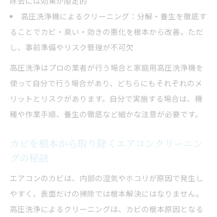
除去には効果が限定的
高圧洗浄機選定時に見るべきチェック項目
高圧洗浄機によるクリーニング：分解・養生を徹底す
ることでカビ・臭い・効きの悪化を根本から改善。ただ
エアコンクリーニング時の事故防止策まと
し、事前準備やリスク管理が不可欠
め
エアコンクリーニングは業者とDIYで何が違う？
高圧洗浄はプロの業者が行う場合と家庭用高圧洗浄機を
使って自分で行う場合があり、どちらにもそれぞれのメ
業者依頼とDIYのエアコンクリーニング徹底
リットとリスクがあります。自分で実施する場合は、機
比較表
種や作業手順、養生の徹底など細かな注意が必要です。
エアコンクリーニング業者の高圧洗浄技術
の特徴
カビを根本から取り除くエアコンクリーニン
DIYで高圧洗浄する際のメリット・デメリッ
グの秘訣
ト
エアコンのカビは、内部の湿気やホコリが原因で発生し
エアコンクリーニング業者と自分でやる場
やすく、表面だけの掃除では根本解決にはなりません。
合の判断基準
高圧洗浄によるクリーニングは、カビの根本原因となる
高圧洗浄機を使う際の注意点を再確認