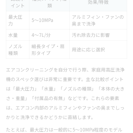
効果/特徴
イント
類
最大圧
アルミフィン・ファンの
5〜10MPa
力
奥まで洗浄
水量
4〜7L/分
汚れ除去力に影響
ノズル
細長タイプ・扇
用途に応じ選択
種類
形タイプ
エアコンクリーニングを自分で行う際、家庭用高圧洗浄
機のスペック選びは非常に重要です。主な比較ポイント
は「最大圧力」「水量」「ノズルの種類」「本体の大き
さ・重量」「付属品の有無」などです。これらの要素
は、エアコン内部のアルミフィンやファンの奥までしっ
かりと洗浄できるかどうかに直結します。
たとえば、最大圧力は一般的に5〜10MPa程度のモデル