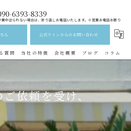
090-6393-8339
作業中出られない場合は、折り返しお電話いたします。※営業お電話お断り
ちら
公式ラインからのお問い合わせ
る質問
当社の特徴
会社概要
ブログ
コラム
レンジフード
水回り
様のご依頼を受け、
キッチン
換気扇
トイレ