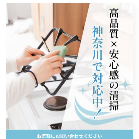
関連タグ
#エアコンクリーニング
#神奈川
#平塚市
#清潔
#ハウスダスト
#ゴキブリ
#ドレンホース洗浄
#エアコンの水漏れ
#ハウスクリーニング
#カビ
#小田原市
#伊勢原市
#茅ヶ崎市
#藤沢市
#厚木市
#海老名市
#大磯町
#二宮町
#大井町
#松田町
お気軽にお問い合わせください