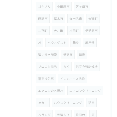
ゴキブリ
小田原市
茅ヶ崎市
藤沢市
厚木市
海老名市
大磯町
二宮町
大井町
松田町
伊勢原市
埃
ハウスダスト
肺炎
風呂釜
追い焚き配管
感染症
清潔
プロのお掃除
カビ
浴室衣類乾燥機
浴室換気扇
ドレンホース洗浄
エアコンの水漏れ
エアコンクリーニング
神奈川
ハウスクリーニング
浴室
ベランダ
見積もり
洗面台
窓