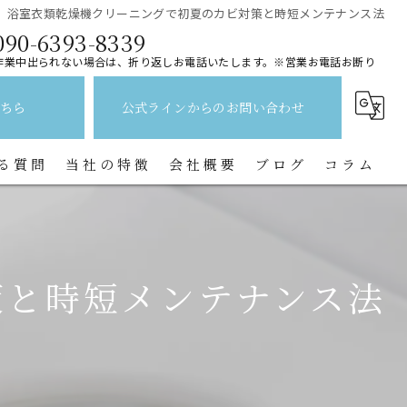
浴室衣類乾燥機クリーニングで初夏のカビ対策と時短メンテナンス法
090-6393-8339
作業中出られない場合は、折り返しお電話いたします。※営業お電話お断り
ちら
公式ラインからのお問い合わせ
る質問
当社の特徴
会社概要
ブログ
コラム
レンジフード
水回り
策と時短メンテナンス法
キッチン
換気扇
トイレ