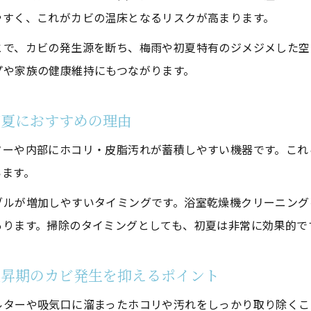
やすく、これがカビの温床となるリスクが高まります。
浴室衣類乾燥機クリーニングでカビ臭や湿気対策も万全
でできる浴室衣類乾燥機クリーニングの基本
とで、カビの発生源を断ち、梅雨や初夏特有のジメジメした空
プや家族の健康維持にもつながります。
浴室衣類乾燥機クリーニングを自分で始める手順と注意点
浴室乾燥機クリーニングの外し方と安全に進めるポイント
初夏におすすめの理由
浴室衣類乾燥機クリーニングでフィルター掃除を徹底する方
自分でできるクリーニングの範囲と限界を知る
ターや内部にホコリ・皮脂汚れが蓄積しやすい機器です。これ
います。
浴室衣類乾燥機クリーニング後の動作確認ポイント
につながる浴室衣類乾燥機掃除のコツ
ブルが増加しやすいタイミングです。浴室乾燥機クリーニング
浴室衣類乾燥機クリーニングで時短家事を実現する方法
あります。掃除のタイミングとしても、初夏は非常に効果的で
毎日の習慣にできる時短クリーニング術
上昇期のカビ発生を抑えるポイント
浴室衣類乾燥機クリーニングを効率化する掃除スケジュール
短時間で完了する浴室衣類乾燥機クリーニング手順
ルターや吸気口に溜まったホコリや汚れをしっかり取り除くこ