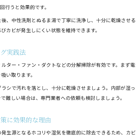
1回行うと効果的です。
浴室衣類乾燥機クリーニングで家事ストレスを減らす秘訣
衣類乾燥機クリーニングで湿気とニオイを一掃
た後、中性洗剤とぬるま湯で丁寧に洗浄し、十分に乾燥させる
浴室衣類乾燥機クリーニングで湿気のこもりを防ぐ方法
再びカビが発生しにくい状態を維持できます。
クリーニングで浴室のニオイとカビ臭を根本から解決
ング実践法
浴室衣類乾燥機クリーニングで換気との併用効果を高める
カビやニオイが気になる初夏におすすめのクリーニング法
ィルター・ファン・ダクトなどの分解掃除が有効です。まず電
浴室衣類乾燥機クリーニングで気になるニオイの原因を除去
を吸い取ります。
お気軽にお問い合わせください
お気軽にお問い合わせください
しない浴室衣類乾燥機クリーニング習慣づくり
ブラシで汚れを落とし、十分に乾燥させましょう。内部が湿っ
浴室衣類乾燥機クリーニングの習慣化でカビ再発を予防
分で難しい場合は、専門業者への依頼も検討しましょう。
クリーニング頻度とリマインダー活用で失敗を防ぐ方法
対策に効果的な理由
浴室衣類乾燥機クリーニングのプロ依頼と自分での使い分け
梅雨前に始める浴室衣類乾燥機クリーニング計画
の発生源となるホコリや湿気を徹底的に除去できるため、カビ