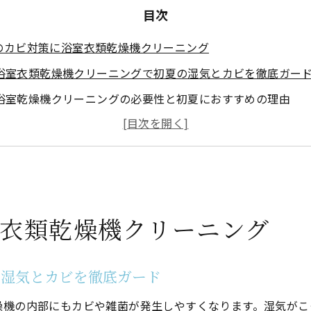
目次
のカビ対策に浴室衣類乾燥機クリーニング
浴室衣類乾燥機クリーニングで初夏の湿気とカビを徹底ガー
浴室乾燥機クリーニングの必要性と初夏におすすめの理由
浴室衣類乾燥機クリーニングで湿度上昇期のカビ発生を抑え
初夏に多い浴室カビを防ぐクリーニング実践法
浴室衣類乾燥機クリーニングがカビ対策に効果的な理由
衣類乾燥機クリーニングが快適な暮らしを支える理由
衣類乾燥機クリーニング
浴室衣類乾燥機クリーニングで毎日の家事が楽になる仕組み
クリーニングで浴室衣類乾燥機の乾燥効率と快適さを両立
の湿気とカビを徹底ガード
浴室衣類乾燥機クリーニングで健康リスクを軽減する秘訣
清潔な浴室環境を保つクリーニングの重要性
燥機の内部にもカビや雑菌が発生しやすくなります。湿気がこ