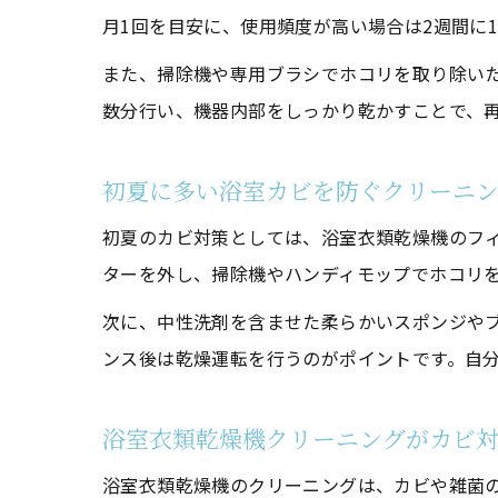
月1回を目安に、使用頻度が高い場合は2週間に
浴室
また、掃除機や専用ブラシでホコリを取り除い
数分行い、機器内部をしっかり乾かすことで、
初夏に多い浴室カビを防ぐクリーニ
初夏のカビ対策としては、浴室衣類乾燥機のフ
ターを外し、掃除機やハンディモップでホコリ
失敗
次に、中性洗剤を含ませた柔らかいスポンジや
ンス後は乾燥運転を行うのがポイントです。自
浴室衣類乾燥機クリーニングがカビ
浴室衣類乾燥機のクリーニングは、カビや雑菌