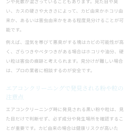
賃貸でも安心のエアコンクリーニング判断基準
ンや死骸が混ざっていることもあります。見た目や臭
い、カスの硬さや大きさによって、カビ由来かホコリ由
賃貸住まいでの黒いカス対策とエアコンク
来か、あるいは害虫由来かをある程度見分けることが可
リーニング
能です。
エアコンクリーニング業者依頼の判断基準
とは
例えば、湿気を帯びて悪臭がする塊はカビの可能性が高
賃貸でトラブルなく黒いカスを解決する方
く、ざらつきやベタつきがある場合はホコリや油分、硬
法
い粒は害虫の痕跡と考えられます。見分けが難しい場合
は、プロの業者に相談するのが安全です。
エアコンクリーニング費用負担と判断ポイ
ント
エアコンクリーニングで発見される粉や粒の
賃貸で自分で掃除する場合の注意点まとめ
注意点
エアコンクリーニング時に発見される黒い粉や粒は、見
た目だけで判断せず、必ず成分や発生場所を確認するこ
とが重要です。カビ由来の場合は健康リスクが高いた