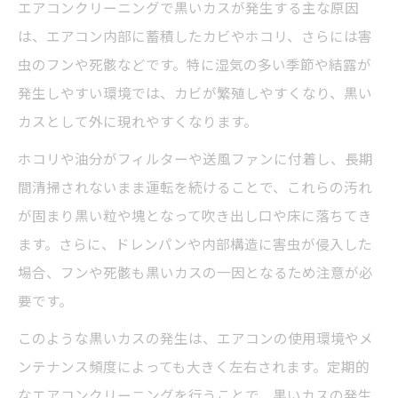
エアコンクリーニングで健康リスクを防ぐ方法
エアコンクリーニングで黒いカスが発生する主な原因
エアコンクリーニングでカビ・黒い粉を徹
は、エアコン内部に蓄積したカビやホコリ、さらには害
底除去
虫のフンや死骸などです。特に湿気の多い季節や結露が
発生しやすい環境では、カビが繁殖しやすくなり、黒い
黒いカス放置時の健康リスクと早期対策の
カスとして外に現れやすくなります。
重要性
アレルギーや咳を防ぐエアコンクリーニン
ホコリや油分がフィルターや送風ファンに付着し、長期
グの工夫
間清掃されないまま運転を続けることで、これらの汚れ
黒い粉・カス対策で健康な住環境を維持す
が固まり黒い粒や塊となって吹き出し口や床に落ちてき
るコツ
ます。さらに、ドレンパンや内部構造に害虫が侵入した
場合、フンや死骸も黒いカスの一因となるため注意が必
エアコンクリーニングが健康被害軽減に有
要です。
効な理由
黒い粉を見分けるポイントと掃除のコツ
このような黒いカスの発生は、エアコンの使用環境やメ
ンテナンス頻度によっても大きく左右されます。定期的
エアコンクリーニングで黒い粉の特定方法
なエアコンクリーニングを行うことで、黒いカスの発生
を解説