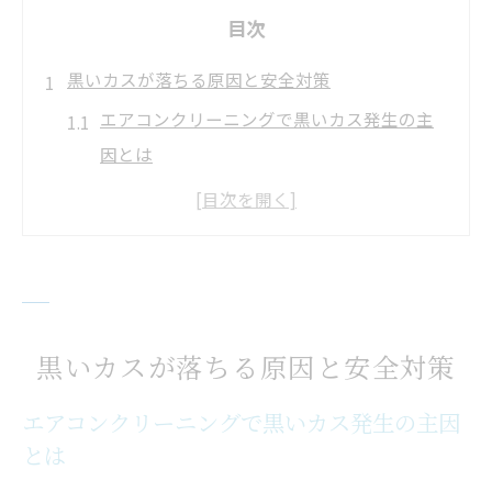
目次
黒いカスが落ちる原因と安全対策
エアコンクリーニングで黒いカス発生の主
因とは
黒いカスとエアコン内部のカビ・ホコリの
関連性
黒いカスが落ちてくる現象の正体を徹底解
説
エアコンクリーニングで発見される粉や粒
黒いカスが落ちる原因と安全対策
の注意点
黒いカス放置が健康やエアコンに与える影
エアコンクリーニングで黒いカス発生の主因
とは
響