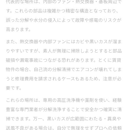
代表的な場所は、内部のファン・熱交換器・基板周辺で
す。これらの部品は複雑かつ精密な構造となっており、
誤った分解や水分の侵入によって故障や感電のリスクが
高まります。
また、熱交換器や内部ファンにはカビや黒いカスが溜ま
りやすいですが、素人が無理に掃除しようとすると部品
破損や漏電事故につながる恐れがあります。とくに賃貸
物件の場合、自己流の分解清掃でエアコンが壊れてしま
うと修理費用を請求されるケースもあるため、注意が必
要です。
これらの場所は、専用の高圧洗浄機や薬剤を使い、経験
豊富な専門業者が分解洗浄することで安全かつ確実に清
掃できます。万一、黒いカスが広範囲にわたる・異臭や
送風不良がある場合は、自分で無理をせずプロへの依頼