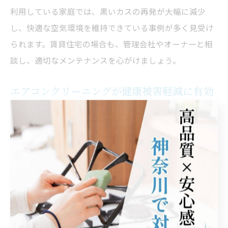
利用している家庭では、黒いカスの再発が大幅に減少
し、快適な空気環境を維持できている事例が多く見受け
られます。賃貸住宅の場合も、管理会社やオーナーと相
談し、適切なメンテナンスを心がけましょう。
エアコンクリーニングが健康被害軽減に有効
な理由
エアコンクリーニングが健康被害の軽減につながる最大
の理由は、カビやホコリ、害虫の痕跡といった有害物質
を根本から除去できる点にあります。特に、プロによる
分解洗浄は奥深くの汚れまで徹底的に洗い流すため、カ
ビ胞子やアレルゲンの室内拡散を防ぎ、空気の質を大幅
に改善します。