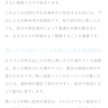
フィルターや吹き出し口の黒いカス安全掃
すると健康リスクが高まります。
除法
このような内部の汚れを根本から除去するためには、プ
エアコンクリーニングで手を出してはいけ
ロによる分解洗浄が効果的です。見た目が同じ黒いカス
ない場所
でも、成分や発生場所によって最適な対策が異なるた
エアコンの黒いカス放置は危険？再発防止策も
め、まずはカスの特徴をよく観察することが重要です。
解説
黒いカス放置が健康被害につながる理由
黒いカスが落ちてくる現象の正体を徹底解説
エアコンクリーニングで再発を防ぐ重要な
エアコンの吹き出し口や床に黒いカスが落ちてくる現象
習慣
は、多くの場合カビの塊やホコリ、害虫の痕跡が剥がれ
黒い粉やカスの再発リスク低減のポイント
落ちたものです。特に送風ファンやルーバーに付着した
エアコンクリーニング後の定期的メンテナ
カビは、運転時の風圧で剥がれやすく、粒状や粉状とな
ンス法
って室内に落下します。
再発を防ぐための正しい換気・乾燥のコツ
黒いカスが硬い粒状の場合は、カビだけでなく害虫のフ