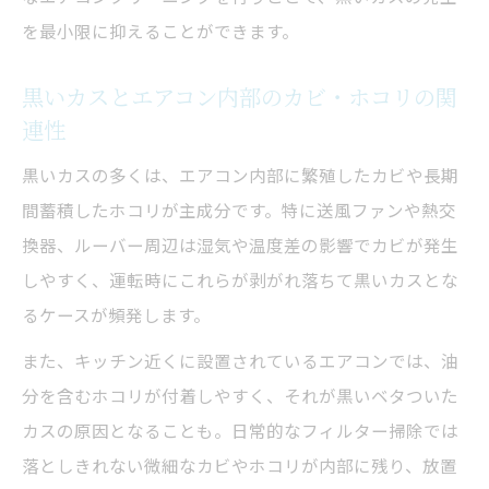
を最小限に抑えることができます。
黒い粒・粉の見分け方と安全な掃除手順
黒いカスの見た目や臭いで原因を判断する
黒いカスとエアコン内部のカビ・ホコリの関
方法
連性
自分でできる黒い粉掃除とプロ依頼の境界
黒いカスの多くは、エアコン内部に繁殖したカビや長期
線
間蓄積したホコリが主成分です。特に送風ファンや熱交
粉状か塊状かで異なるエアコンクリーニン
換器、ルーバー周辺は湿気や温度差の影響でカビが発生
グ対策
しやすく、運転時にこれらが剥がれ落ちて黒いカスとな
自分で行うエアコンクリーニングの注意点
るケースが頻発します。
エアコンクリーニングを自分で行う際の基
また、キッチン近くに設置されているエアコンでは、油
本手順
分を含むホコリが付着しやすく、それが黒いベタついた
黒いカス掃除で失敗しないための安全対策
カスの原因となることも。日常的なフィルター掃除では
洗浄スプレー使用時に注意すべきポイント
落としきれない微細なカビやホコリが内部に残り、放置