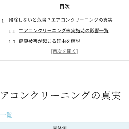
目次
掃除しないと危険？エアコンクリーニングの真実
エアコンクリーニング未実施時の影響一覧
健康被害が起こる理由を解説
放置が故障や高額修理につながる仕組み
エアコンクリーニングをしないとどうなるか
必要性を見極めるチェックポイント
エアコンクリーニングが家族の健康を守る理由
アコンクリーニングの真実
エアコンクリーニングで減るカビとアレルギー
家族の健康維持に役立つポイント早わかり表
響一覧
子どもや高齢者が受ける影響と対策
エアコンクリーニングが喘息予防に効果的な理由
具体例