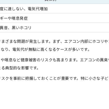
家庭でできる健康リスクの減らし方
度に達しない、電気代増加
毎年必要？最適なクリーニング頻度を考察
ギーや喘息発症
エアコンクリーニング頻度の目安比較表
異音、黒いホコリ
毎年必要か判断するポイントとは
さまざまな問題が発生します。まず、エアコン内部にホコリや
部屋の種類や使用状況による違い
くなり、電気代が無駄に高くなるケースが多いです。
エアコンクリーニングのタイミングを見極める方法
ーや喘息など健康被害のリスクも高まります。エアコンの異臭
自分で掃除とプロ依頼の頻度の違い
よる典型的な影響です。
費用対効果から見るエアコンクリーニングの判断基準
リスクを事前に把握しておくことが重要です。特に小さな子ど
エアコンクリーニングの費用対効果一覧
節約と健康維持の両立を目指す判断術
クリーニングによる電気代節約効果とは
メリット・デメリットを徹底比較