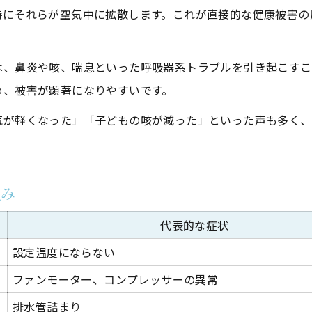
時にそれらが空気中に拡散します。これが直接的な健康被害の
無駄な出費を防ぐための見極め方
エアコンの異音とゴキブリ対策を徹底解説
は、鼻炎や咳、喘息といった呼吸器系トラブルを引き起こすこ
エアコンの異音原因と対策早見表
め、被害が顕著になりやすいです。
パキパキ音がする時のチェックポイント
ゴキブリ侵入を防ぐクリーニング方法
気が軽くなった」「子どもの咳が減った」といった声も多く、
異音と健康被害のつながりを知る
エアコンクリーニングで異音が改善する理由
組み
お気軽にお問い合わせください
お気軽にお問い合わせください
後悔しないエアコンクリーニング選びのコツ
エアコンクリーニング選びの比較表
代表的な症状
口コミや評判から読み解く失敗しない選び方
設定温度にならない
自分に合うクリーニング方法の見極め方
ファンモーター、コンプレッサーの異常
プロ依頼と自分で掃除の違いを解説
排水管詰まり