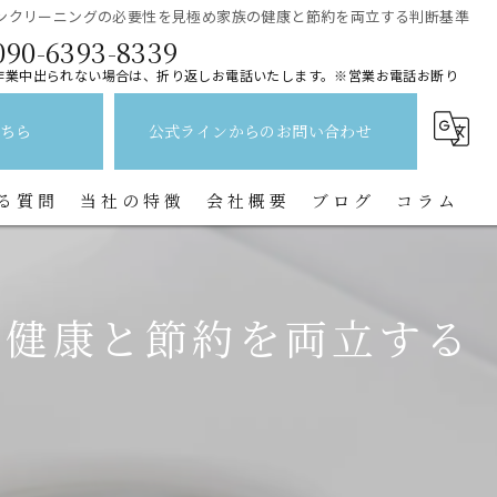
ンクリーニングの必要性を見極め家族の健康と節約を両立する判断基準
090-6393-8339
作業中出られない場合は、折り返しお電話いたします。※営業お電話お断り
ちら
公式ラインからのお問い合わせ
る質問
当社の特徴
会社概要
ブログ
コラム
レンジフード
の健康と節約を両立する
水回り
キッチン
換気扇
トイレ