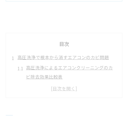
目次
高圧洗浄で根本から消すエアコンのカビ問題
高圧洗浄によるエアコンクリーニングのカ
ビ除去効果比較表
エアコン内部のカビが再発する主な原因と
は
カビ対策に高圧洗浄が推奨される理由を解
説
エアコンクリーニングで健康リスクを減ら