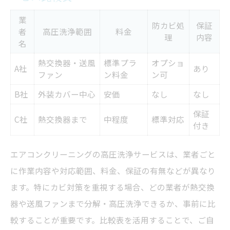
業
防カビ処
保証
者
高圧洗浄範囲
料金
理
内容
名
熱交換器・送風
標準プラ
オプショ
A社
あり
ファン
ン料金
ン可
B社
外装カバー中心
安価
なし
なし
保証
C社
熱交換器まで
中程度
標準対応
付き
エアコンクリーニングの高圧洗浄サービスは、業者ごと
に作業内容や対応範囲、料金、保証の有無などが異なり
ます。特にカビ対策を重視する場合、どの業者が熱交換
器や送風ファンまで分解・高圧洗浄できるか、事前に比
較することが重要です。比較表を活用することで、ご自