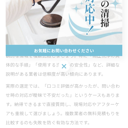
は個人の主観や一時的なトラブルに左右されやすく、実
際の作業内容やアフターサービスの質までは分かりませ
ん。
口コミ以外にも、公式サイトの作業工程説明、見積書の
明細、作業保証の有無、防カビ処理の対応範囲など、客
お気軽にお問い合わせください
観的な情報を複数比較しましょう。特に「高圧洗浄の具
体的な手順」「使用する洗浄剤の安全性」など、詳細な
お気軽にお問い合わせください
説明がある業者は信頼度が高い傾向にあります。
実際の選定では、「口コミ評価が高かったが、問い合わ
せ時の対応が曖昧で不安だった」というケースもありま
す。納得できるまで直接質問し、現場対応やアフターケ
アも重視して選びましょう。複数業者の無料見積もりを
比較するのも失敗を防ぐ有効な方法です。