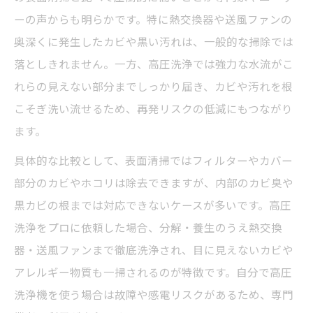
法
ーの声からも明らかです。特に熱交換器や送風ファンの
奥深くに発生したカビや黒い汚れは、一般的な掃除では
自分でできるエアコンクリーニング手順と
落としきれません。一方、高圧洗浄では強力な水流がこ
道具比較表
れらの見えない部分までしっかり届き、カビや汚れを根
エアコンの外側掃除でカビを抑えるコツ
こそぎ洗い流せるため、再発リスクの低減にもつながり
家庭用洗剤と高圧洗浄の違いを理解する
ます。
フィルター掃除でカビ発生を防ぐポイント
具体的な比較として、表面清掃ではフィルターやカバー
自分で高圧洗浄は危険？安全対策を徹底解
部分のカビやホコリは除去できますが、内部のカビ臭や
説
黒カビの根までは対応できないケースが多いです。高圧
吹き出し口の黒カビを高圧洗浄で徹底除去する
洗浄をプロに依頼した場合、分解・養生のうえ熱交換
秘訣
器・送風ファンまで徹底洗浄され、目に見えないカビや
黒カビ除去に効果的なエアコンクリーニン
アレルギー物質も一掃されるのが特徴です。自分で高圧
グ方法比較表
洗浄機を使う場合は故障や感電リスクがあるため、専門
吹き出し口の黒カビ発生を防ぐ日常ケア術