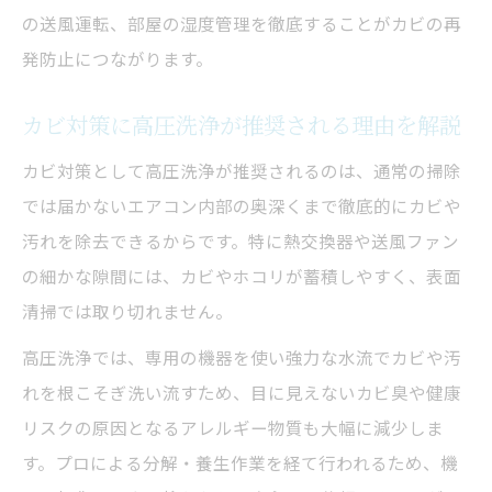
カビ再発を防ぐための具体的なエアコン掃除対
の送風運転、部屋の湿度管理を徹底することがカビの再
策
発防止につながります。
カビ再発防止に有効な掃除方法と対策一覧
表
カビ対策に高圧洗浄が推奨される理由を解説
エアコンクリーニング後の防カビ習慣を身
カビ対策として高圧洗浄が推奨されるのは、通常の掃除
につける
では届かないエアコン内部の奥深くまで徹底的にカビや
カビが繁殖しやすい環境の見直しポイント
汚れを除去できるからです。特に熱交換器や送風ファン
高圧洗浄後におすすめの抗菌ケア
の細かな隙間には、カビやホコリが蓄積しやすく、表面
室内の湿度管理でカビを予防するコツ
清掃では取り切れません。
高圧洗浄では、専用の機器を使い強力な水流でカビや汚
れを根こそぎ洗い流すため、目に見えないカビ臭や健康
リスクの原因となるアレルギー物質も大幅に減少しま
す。プロによる分解・養生作業を経て行われるため、機