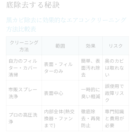
底除去する秘訣
黒カビ除去に効果的なエアコンクリーニング
方法比較表
クリーニング
範囲
効果
リスク
方法
自力のフィル
簡単、表
奥のカビ
表面・フィル
ター・カバー
面汚れ除
は取れな
ターのみ
清掃
去
い
誤使用で
市販スプレー
一時的に
表面中心
故障リス
洗浄
臭い軽減
ク
内部全体(熱交
徹底除
専門知識
プロの高圧洗
換器・ファン
去・再発
と費用が
浄
まで)
防止
必要