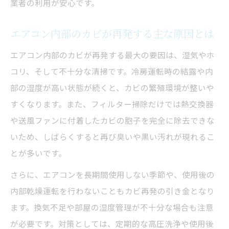
業者の利用が安心です。
高圧洗浄と手掃除の効果の違いを徹底検証
エアコン内部のカビが再発する主な原因とは
カビ臭や黒い汚れの再発防止策
エアコンクリーニングで黒カビが取れない
エアコン内部のカビが再発する最大の要因は、湿気やホ
時の対処法
コリ、そして不十分な清掃です。冷房運転時の結露や内
高圧洗浄と手掃除で差が出るエアコンクリーニ
部の湿度が高い状態が続くと、カビの繁殖環境が整いや
ング
すくなります。また、フィルター掃除だけでは熱交換器
や送風ファンに付着したカビの胞子を完全に除去できな
手掃除と高圧洗浄のエアコンクリーニング
いため、しばらくすると再び臭いや黒い汚れが現れるこ
効果比較表
とが多いです。
高圧洗浄ならではのメリットと注意点
手掃除で届かないカビを高圧洗浄で撃退
さらに、エアコンを長期間使用しない季節や、使用後の
内部乾燥運転を行わないこともカビ再発の引き金となり
エアコンクリーニングの選び方と判断基準
ます。換気不足や部屋の湿度管理が不十分な場合も注意
家庭でできる掃除とプロの違いを知る
が必要です。対策としては、定期的な高圧洗浄や使用後