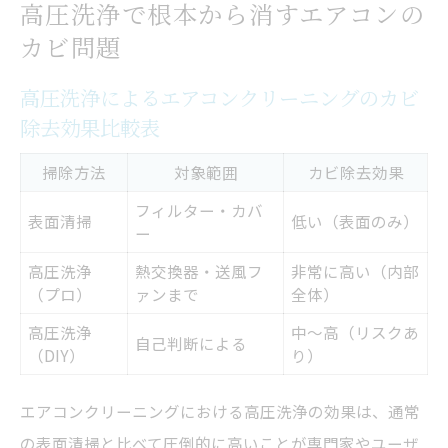
高圧洗浄で根本から消すエアコンの
すポイント
カビ問題
熱交換器や送風ファンの奥までカビを除去
できるか
高圧洗浄によるエアコンクリーニングのカビ
除去効果比較表
エアコンクリーニング業者選びで後悔しないコ
ツ
掃除方法
対象範囲
カビ除去効果
業者ごとのエアコンクリーニング高圧洗浄
フィルター・カバ
表面清掃
低い（表面のみ）
サービス比較表
ー
エアコンクリーニング業者選びで失敗しな
高圧洗浄
熱交換器・送風フ
非常に高い（内部
（プロ）
ァンまで
全体）
いための条件
高圧洗浄
高圧洗浄対応の有無で業者を見極めるコツ
中〜高（リスクあ
自己判断による
（DIY）
り）
口コミだけに頼らない業者選定のポイント
防カビ処理や保証内容を確認すべき理由
エアコンクリーニングにおける高圧洗浄の効果は、通常
カビが気になる方におすすめ自分でできる掃除
の表面清掃と比べて圧倒的に高いことが専門家やユーザ