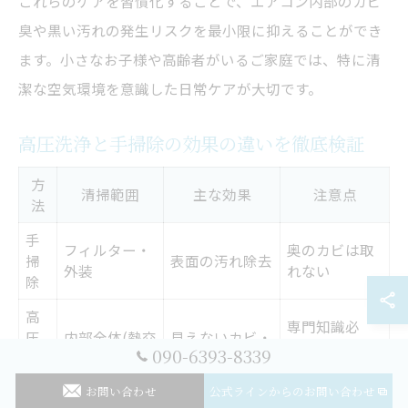
これらのケアを習慣化することで、エアコン内部のカビ
臭や黒い汚れの発生リスクを最小限に抑えることができ
ます。小さなお子様や高齢者がいるご家庭では、特に清
潔な空気環境を意識した日常ケアが大切です。
高圧洗浄と手掃除の効果の違いを徹底検証
方
清掃範囲
主な効果
注意点
法
手
フィルター・
奥のカビは取
掃
表面の汚れ除去
外装
れない
除
高
専門知識必
圧
内部全体(熱交
見えないカビ・
須、自己流は
090-6393-8339
洗
換器・ファン)
臭いの元を除去
危険
浄
お問い合わせ
公式ラインからのお問い合わせ