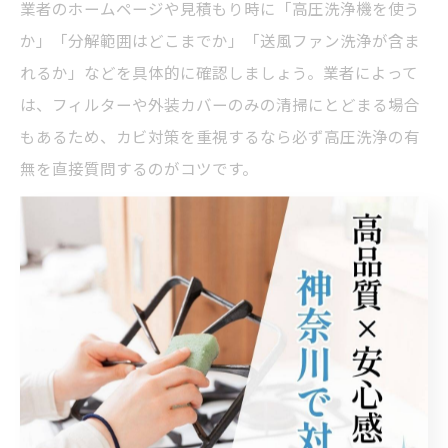
業者のホームページや見積もり時に「高圧洗浄機を使う
か」「分解範囲はどこまでか」「送風ファン洗浄が含ま
れるか」などを具体的に確認しましょう。業者によって
は、フィルターや外装カバーのみの清掃にとどまる場合
もあるため、カビ対策を重視するなら必ず高圧洗浄の有
無を直接質問するのがコツです。
自分で高圧洗浄を試みる場合は、感電や故障リスクが高
いため、専門業者に依頼するほうが安心です。高圧洗浄
対応の業者を選ぶことで、エアコン内部のカビ再発リス
クを大きく下げることができます。
口コミだけに頼らない業者選定のポイント
エアコンクリーニング業者を選ぶ際、口コミや評判は参
考になりますが、それだけに頼るのは危険です。口コミ