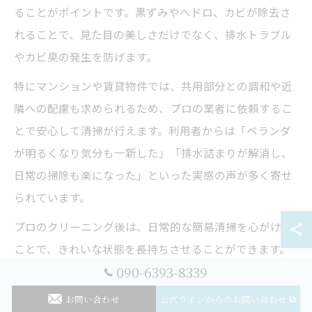
ることがポイントです。黒ずみやヘドロ、カビが除去さ
れることで、見た目の美しさだけでなく、排水トラブル
やカビ臭の発生を防げます。
特にマンションや賃貸物件では、共用部分との調和や近
隣への配慮も求められるため、プロの業者に依頼するこ
とで安心して清掃が行えます。利用者からは「ベランダ
が明るくなり気分も一新した」「排水詰まりが解消し、
日常の掃除も楽になった」といった実感の声が多く寄せ
られています。
プロのクリーニング後は、日常的な簡易清掃を心がける
ことで、きれいな状態を長持ちさせることができます。
090-6393-8339
効果を維持するためのアドバイスや注意点についても、
業者から直接レクチャーを受けると良いでしょう。
お問い合わせ
公式ラインからのお問い合わせ