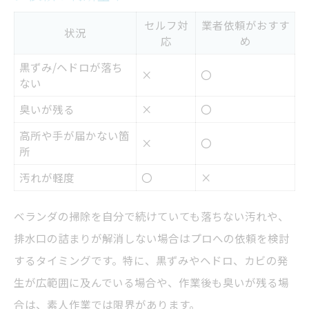
ェック項目
セルフ対
業者依頼がおすす
他社との違いが分かるベランダクリーニン
状況
応
め
グの特徴
黒ずみ/ヘドロが落ち
×
〇
ベランダクリーニング依頼時の注意事項ま
ない
とめ
臭いが残る
×
〇
高所や手が届かない箇
×
〇
所
汚れが軽度
〇
×
ベランダの掃除を自分で続けていても落ちない汚れや、
排水口の詰まりが解消しない場合はプロへの依頼を検討
するタイミングです。特に、黒ずみやヘドロ、カビの発
生が広範囲に及んでいる場合や、作業後も臭いが残る場
合は、素人作業では限界があります。