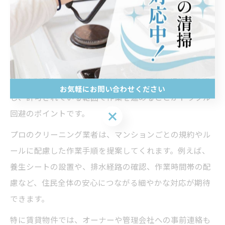
配慮など
マンションのベランダクリーニングを行う際は、必ず管
理規約を確認することが重要です。多くのマンションで
は、水の大量使用や高圧洗浄の利用、共用部分への汚水
流出を制限している場合があります。事前に規約を確認
お気軽にお問い合わせください
し、許可されている範囲で作業を進めることがトラブル
回避のポイントです。
お気軽にお問い合わせください
プロのクリーニング業者は、マンションごとの規約やル
ールに配慮した作業手順を提案してくれます。例えば、
養生シートの設置や、排水経路の確認、作業時間帯の配
慮など、住民全体の安心につながる細やかな対応が期待
できます。
特に賃貸物件では、オーナーや管理会社への事前連絡も