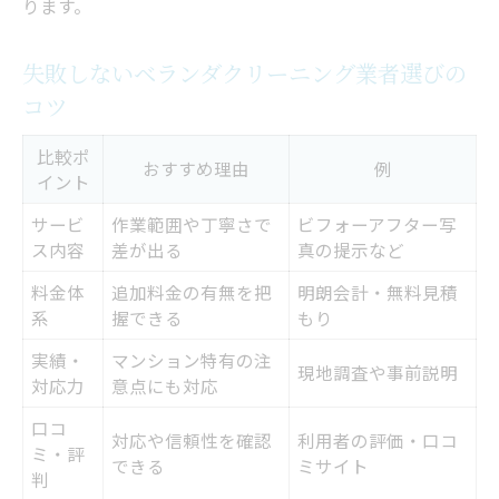
ります。
失敗しないベランダクリーニング業者選びの
コツ
比較ポ
おすすめ理由
例
イント
サービ
作業範囲や丁寧さで
ビフォーアフター写
ス内容
差が出る
真の提示など
料金体
追加料金の有無を把
明朗会計・無料見積
系
握できる
もり
実績・
マンション特有の注
現地調査や事前説明
対応力
意点にも対応
口コ
対応や信頼性を確認
利用者の評価・口コ
ミ・評
できる
ミサイト
判