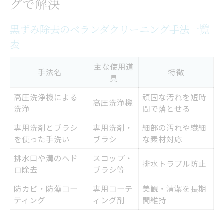
グで解決
黒ずみ除去のベランダクリーニング手法一覧
表
主な使用道
手法名
特徴
具
高圧洗浄機による
頑固な汚れを短時
高圧洗浄機
洗浄
間で落とせる
専用洗剤とブラシ
専用洗剤・
細部の汚れや繊細
を使った手洗い
ブラシ
な素材対応
排水口や溝のヘド
スコップ・
排水トラブル防止
ロ除去
ブラシ等
防カビ・防藻コー
専用コーテ
美観・清潔を長期
ティング
ィング剤
間維持