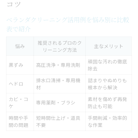
コツ
失敗しないベランダクリーニング業者選び
のコツ
ベランダクリーニング活用例を悩み別に比較
表で紹介
マンションでのベランダ清掃はプロが安心
マンションでベランダクリーニングが選ば
推奨されるプロのク
悩み
主なメリット
リーニング方法
れる理由一覧
マンション規約に配慮したベランダクリー
頑固な汚れの徹底
黒ずみ
高圧洗浄・専用洗剤
除去
ニングの進め方
排水口清掃・専用機
詰まりやぬめりも
水を流せない場合のベランダクリーニング
ヘドロ
材
根本から解決
対策
カビ・コ
素材を傷めず再発
専用薬剤・ブラシ
近隣トラブルを防ぐベランダクリーニング
ケ
防止も可能
のポイント
時間や手
短時間仕上げ・道具
手間削減・効率的
マンション専用ベランダクリーニングのメ
間の問題
不要
な作業
リット