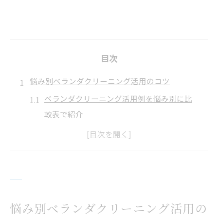
目次
悩み別ベランダクリーニング活用のコツ
ベランダクリーニング活用例を悩み別に比
較表で紹介
黒い汚れやヘドロに強いベランダクリーニ
ングの特徴
自分で掃除できない時のベランダクリーニ
ング依頼の判断基準
マンション住まいならではのベランダクリ
悩み別ベランダクリーニング活用の
ーニング注意点