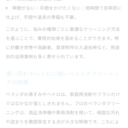
比較表
時間がない・手間をかけたくない：短時間で効率的に
料金だけで選ばないベランダクリーニング
仕上げ、手間や道具の準備も不要。
の選び方
このように、悩みの種類ごとに最適なクリーニング方法
追加料金が発生しやすいベランダクリーニ
を選ぶことで、費用対効果を高めることができます。特
ング条件
に共働き世帯や高齢者、賃貸物件の入退去時など、用途
費用と効果で納得できるベランダクリーニ
別の活用事例も多く寄せられています。
ング依頼法
黒い汚れやヘドロに強いベランダクリーニン
ベランダクリーニングの見積もりポイント
グの特徴
を解説
ヘドロや排水溝対策に効くプロの手法
ベランダの黒ずみやヘドロは、家庭用洗剤やブラシだけ
ではなかなか落としきれません。プロのベランダクリー
ヘドロ・排水溝掃除に強いベランダクリー
ニングは、高圧洗浄機や専用洗剤を用いて、頑固な汚れ
ニング手法比較
や詰まりを徹底除去する点が大きな特徴です。これによ
排水詰まりを防ぐベランダクリーニングの