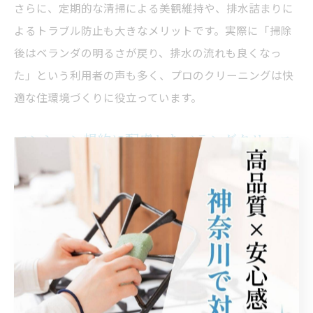
さらに、定期的な清掃による美観維持や、排水詰まりに
よるトラブル防止も大きなメリットです。実際に「掃除
後はベランダの明るさが戻り、排水の流れも良くなっ
た」という利用者の声も多く、プロのクリーニングは快
適な住環境づくりに役立っています。
マンション規約に配慮したベランダクリーニ
ングの進め方
進行ステッ
ポイント
プ
規約確認
水使用や清掃方法の制限確認
業者選定・
規約に沿った作業の提案
相談
養生、管理会社・オーナー連絡、時間
作業手順