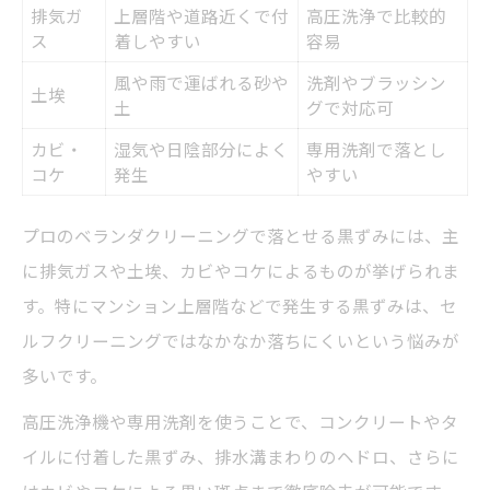
排気ガ
上層階や道路近くで付
高圧洗浄で比較的
ス
着しやすい
容易
風や雨で運ばれる砂や
洗剤やブラッシン
土埃
土
グで対応可
カビ・
湿気や日陰部分によく
専用洗剤で落とし
コケ
発生
やすい
プロのベランダクリーニングで落とせる黒ずみには、主
に排気ガスや土埃、カビやコケによるものが挙げられま
す。特にマンション上層階などで発生する黒ずみは、セ
ルフクリーニングではなかなか落ちにくいという悩みが
多いです。
高圧洗浄機や専用洗剤を使うことで、コンクリートやタ
イルに付着した黒ずみ、排水溝まわりのヘドロ、さらに