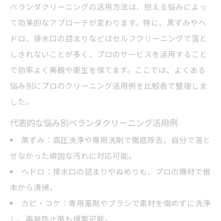
ベランダクリーニングの活用方法は、抱える悩みによっ
頑固な黒ずみもベランダクリーニングで解決
て効果的なアプローチが変わります。特に、黒ずみやヘ
黒ずみ除去のベランダクリーニング手法一
ドロ、排水口の詰まりなどはセルフクリーニングで落と
覧表
しきれないことが多く、プロのサービスを活用すること
ベランダクリーニングなら落ちる黒ずみの
で効率よく美観や衛生を保てます。ここでは、よくある
種類
悩み別にプロのクリーニング活用例を比較表で整理しま
市販洗剤とプロのベランダクリーニングの
した。
違いは？
代表的な悩み別ベランダクリーニング活用例
黒い汚れが落ちない時のベランダクリーニ
黒ずみ：高圧洗浄や専用洗剤で徹底除去。自分で落と
ング活用術
せなかった頑固な汚れに対応可能。
ベランダクリーニングで得られる効果を実
ヘドロ：排水口の詰まりやぬめりも、プロの機材で根
感するには
本から清掃。
費用目安で失敗しない掃除選びの考え方
カビ・コケ：専用薬剤やブラシで素材を傷めずに洗浄
ベランダクリーニング費用相場とサービス
し、再発防止策も提案可能。