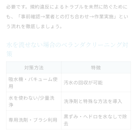
必要です。規約違反によるトラブルを未然に防ぐために
も、「事前確認→業者との打ち合わせ→作業実施」とい
う流れを徹底しましょう。
水を流せない場合のベランダクリーニング対
策
対策方法
特徴
吸水機・バキューム使
汚水の回収が可能
用
水を使わない/少量洗
洗浄剤と特殊な方法を導入
浄
黒ずみ・ヘドロを水なしで除
専用洗剤・ブラシ利用
去