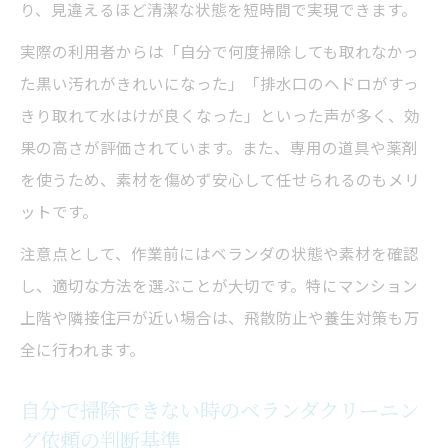
り、見違えるほど清潔な状態を短時間で実現できます。
実践ポイント
ヘドロ除去ならプロのベランダクリーニン
実際の利用者からは「自分で何度掃除しても取れなかっ
グが効果的
た黒い汚れがきれいになった」「排水口のヘドロがすっ
きり取れて水はけが良くなった」といった声が多く、効
家庭用洗剤とプロのベランダクリーニング
果の高さが評価されています。また、専用の道具や薬剤
技術の違い
を使うため、素材を傷めず安心して任せられるのもメリ
ベランダクリーニングで排水溝を清潔に保
ットです。
つ方法
注意点として、作業前にはベランダの状態や素材を確認
比較ポイントで納得のクリーニング依頼
し、適切な方法を選ぶことが大切です。特にマンション
ベランダクリーニング業者選びの比較ポイ
上階や隣接住戸が近い場合は、飛散防止や養生対策も万
ント表
全に行われます。
口コミや評判で見るベランダクリーニング
の選び方
自分で掃除できない時のベランダクリーニン
マンション向けベランダクリーニングのチ
グ依頼の判断基準