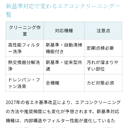
新基準対応で変わるエアコンクリーニング一
覧
クリーニング作
対応機種
注意点
業
高性能フィルタ
新基準・自動清掃
定期点検必要
ー洗浄
機能付き
熱交換器分解洗
新基準・従来型共
汚れが溜まりや
お気軽にお問い合わせください
お気軽にお問い合わせください
浄
通
すい部位
ドレンパン・フ
全機種
カビ対策必須
ァン消臭
2027年の省エネ基準改正により、エアコンクリーニング
の方法や推奨頻度にも変化が予想されます。新基準対応
機種は、内部構造やフィルター性能が進化しているた