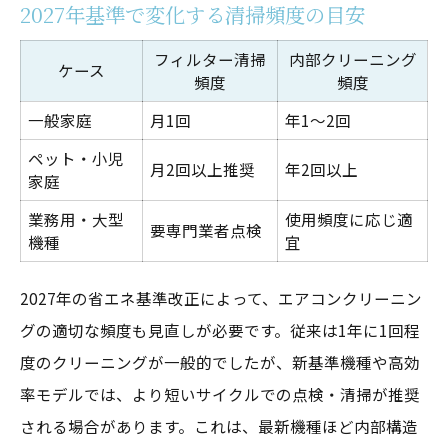
2027年基準で変化する清掃頻度の目安
フィルター清掃
内部クリーニング
ケース
頻度
頻度
一般家庭
月1回
年1～2回
ペット・小児
月2回以上推奨
年2回以上
家庭
業務用・大型
使用頻度に応じ適
要専門業者点検
機種
宜
2027年の省エネ基準改正によって、エアコンクリーニン
グの適切な頻度も見直しが必要です。従来は1年に1回程
度のクリーニングが一般的でしたが、新基準機種や高効
率モデルでは、より短いサイクルでの点検・清掃が推奨
される場合があります。これは、最新機種ほど内部構造