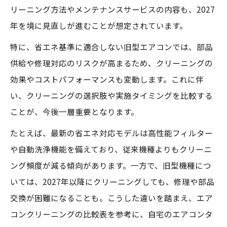
リーニング方法やメンテナンスサービスの内容も、2027
関係図
年を境に見直しが進むことが想定されています。
エアコンクリーニングの省エネ効果は本当
特に、省エネ基準に適合しない旧型エアコンでは、部品
か
供給や修理対応のリスクが高まるため、クリーニングの
2027年の改正で変わるエアコンクリーニン
効果やコストパフォーマンスも変動します。これに伴
グ事情
い、クリーニングの選択肢や実施タイミングを比較する
エアコンクリーニングで電気代節約できる
ことが、今後一層重要となります。
理由
たとえば、最新の省エネ対応モデルは高性能フィルター
改正後のエアコンクリーニング推奨ポイン
や自動洗浄機能を備えており、従来機種よりもクリーニ
ト
ング頻度が減る傾向があります。一方で、旧型機種につ
エアコンクリーニングで後悔しない選び方の極
いては、2027年以降にクリーニングしても、修理や部品
意
交換が困難になることも。こうした違いを踏まえ、エア
エアコンクリーニング後悔しない選び方一
コンクリーニングの比較表を参考に、自宅のエアコンタ
覧