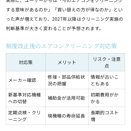
実際に、ユーザーからは「今のエアコンをクリーニング
エアコンクリーニングと買い替え時期の比
する意味があるのか」「買い替えの方が得なのか」とい
較表
った声が増えており、2027年以降はクリーニング実施の
判断基準が大きく変わることが予想されます。
2027年問題に備える賢いエアコンクリーニング
対策
制度改正後のエアコンクリーニング対応策
2027年問題に備えた対策早見表
エアコンクリーニングで長寿命を実現する
リスク・注意
対応策
メリット
点
方法
修理・部品供給状
情報が古いこ
2027年問題を見据えた維持管理のコツ
メーカー確認
況の把握
ともある
エアコンクリーニングの失敗事例と対策
新基準対応機種
初期費用がか
補助金が活用可能
賢く備えるエアコンクリーニングのポイン
への切替
かる
ト
定期点検・クリ
長期的コスト
現機種の寿命延長
ーニング
増