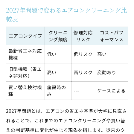
2027年問題で変わるエアコンクリーニング比
エアコンクリーニングの重要性と新基準の関係
較表
性
新基準におけるエアコンクリーニングの役
クリーニ
修理対応
コストパフ
エアコンタイプ
ング頻度
リスク
ォーマンス
割
エアコンクリーニングが必要な理由を再確
最新省エネ対応
低い
低リスク
高い
機種
認
旧型機種（省エ
新基準対応で変わるエアコンクリーニング
高い
高リスク
変動あり
ネ非対応）
一覧
買い替え検討機
施設時の
---
ケースによる
エアコンクリーニングと省エネ基準の関わ
種
み
り
2027年問題とは、エアコンの省エネ基準が大幅に見直さ
2027年基準で変化する清掃頻度の目安
れることで、これまでのエアコンクリーニングや買い替
省エネ基準改正がもたらす影響を徹底解説
えの判断基準に変化が生じる現象を指します。従来のク
省エネ基準改正とエアコンクリーニングの