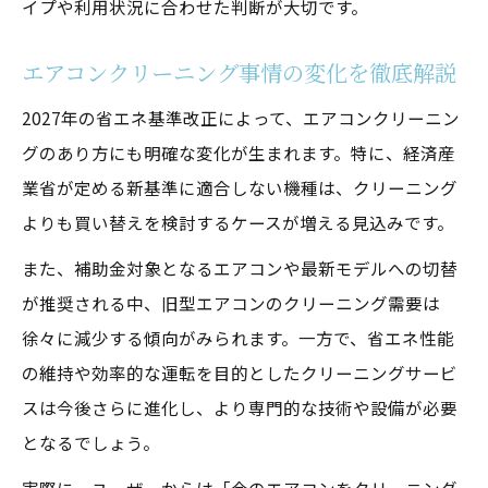
イプや利用状況に合わせた判断が大切です。
2027年基準対応かどうかの見極め方
エアコンクリーニングを賢く選ぶコツ
エアコンクリーニング事情の変化を徹底解説
買い替えよりエアコンクリーニングが有利
2027年の省エネ基準改正によって、エアコンクリーニン
な場合
グのあり方にも明確な変化が生まれます。特に、経済産
後悔しないためのエアコンクリーニング比
業省が定める新基準に適合しない機種は、クリーニング
較
よりも買い替えを検討するケースが増える見込みです。
補助金活用と買い替え時期を見極めるコツ
また、補助金対象となるエアコンや最新モデルへの切替
補助金対象エアコンクリーニング一覧表
が推奨される中、旧型エアコンのクリーニング需要は
エアコンクリーニングで補助金を活用する
徐々に減少する傾向がみられます。一方で、省エネ性能
方法
の維持や効率的な運転を目的としたクリーニングサービ
2027年までに買い替えすべきかの判断基準
スは今後さらに進化し、より専門的な技術や設備が必要
となるでしょう。
補助金とエアコンクリーニングの賢い組み
合わせ