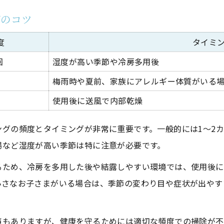
健康を守るための空気管理習慣
グのコツ
エアコン使用時に気をつけたいポイント
度
タイミ
自宅で見極めるカビ問題と依頼の判断軸
回
湿度が高い季節や冷房多用後
セルフ掃除と業者依頼の判断基準一覧
梅雨時や夏前、家族にアレルギー体質がいる
カビの症状別チェックポイント
使用後に送風で内部乾燥
見逃しがちなカビ発生のサインとは
健康リスクが高い場合の対応策
グの頻度とタイミングが非常に重要です。一般的には1～2カ
お気軽にお問い合わせください
お気軽にお問い合わせください
業者依頼のタイミングを見極める方法
場など湿度が高い季節は特に注意が必要です。
家族の健康守るエアコン清掃ポイント集
るため、冷房を多用した後や結露しやすい環境では、使用後に
家族構成別おすすめエアコンクリーニング対策表
小さなお子さまがいる場合は、季節の変わり目や症状が出やす
子どもや高齢者に安心な清掃ポイント
アレルギー体質の家族を守るためには
声もありますが、健康を守るためには適切な頻度での掃除が不