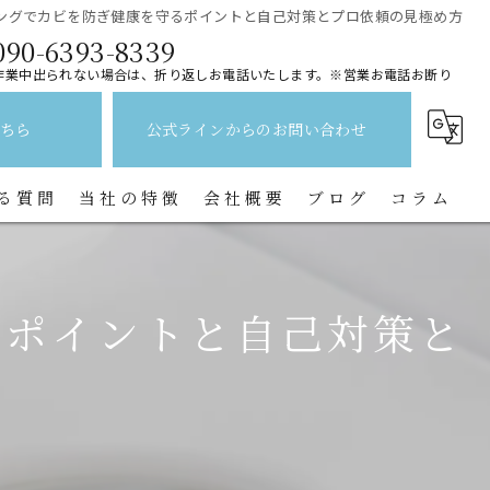
ングでカビを防ぎ健康を守るポイントと自己対策とプロ依頼の見極め方
090-6393-8339
作業中出られない場合は、折り返しお電話いたします。※営業お電話お断り
ちら
公式ラインからのお問い合わせ
る質問
当社の特徴
会社概要
ブログ
コラム
レンジフード
るポイントと自己対策と
水回り
キッチン
換気扇
トイレ