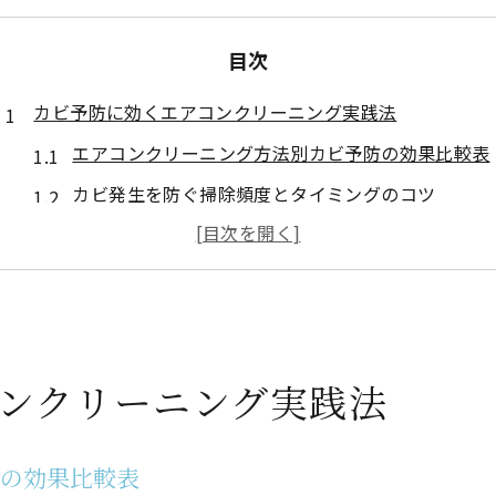
目次
カビ予防に効くエアコンクリーニング実践法
エアコンクリーニング方法別カビ予防の効果比較表
カビ発生を防ぐ掃除頻度とタイミングのコツ
セルフとプロのエアコンクリーニング、効果の違い
初めてでも安心なカビ対策の手順解説
カビの再発を防ぐエアコンクリーニング後の工夫
健康を守るための簡単カビ掃除テクニック
ンクリーニング実践法
家でできるエアコンクリーニング手順一覧
カビ掃除を始める前に知りたい注意点
防の効果比較表
健康被害を防ぐための掃除グッズ選び