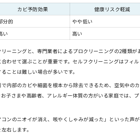
エアコンクリーニングで症状が軽減する理由
カビ予防効果
健康リスク軽減
小さな子どもや高齢者も安心のカビ掃除法
部分的
やや低い
エアコンクリーニングとアレルギー症状改善の関係
高い
高い
アレルギー症状とカビの関係性早見表
クリーニングと、専門業者によるプロクリーニングの2種類が
エアコンクリーニングで改善した体験談まとめ
に合わせて選ぶことが重要です。セルフクリーニングはフィル
カビ由来の症状を見極めるポイント
することは難しい場合が多いです。
家族のアレルギー対策に役立つ掃除習慣
剤で内部のカビや細菌を根本から除去できるため、空気中のカ
エアコンカビが引き起こす健康被害の実態
なお子さまや高齢者、アレルギー体質の方がいる家庭では、プ
空気環境を整えるカビ対策の新常識
エアコンクリーニングと換気の効果比較表
アコンのニオイが消え、咳やくしゃみが減った」といった声が
空気環境改善に役立つ日常の工夫
を左右します。
カビ対策で見落としがちな盲点とは