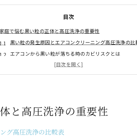
目次
家庭で悩む黒い粒の正体と高圧洗浄の重要性
黒い粒の発生原因とエアコンクリーニング高圧洗浄の比
エアコンから黒い粒が落ちる時のカビリスクとは
ゴキブリ由来か見分けるエアコンクリーニングのコツ
高圧洗浄で取り除ける汚れと除去できないもの
家庭での簡単クリーニングと高圧洗浄の違い
エアコンクリーニング高圧洗浄の効果を徹底解説
体と高圧洗浄の重要性
高圧洗浄によるエアコンクリーニングの効果一覧
エアコン内部のカビ・黒い粒が消える理由
ニング高圧洗浄の比較表
高圧洗浄と通常清掃の違いを知る