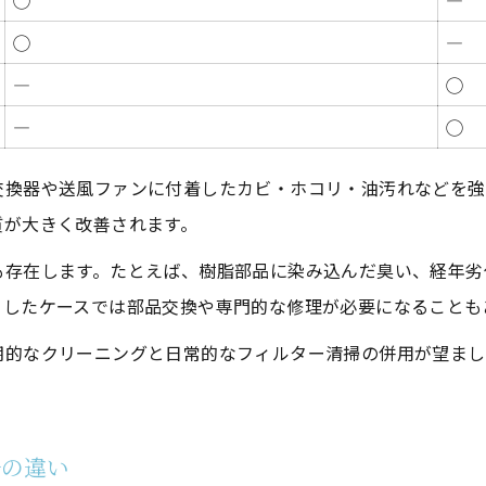
◯
―
◯
―
―
◯
―
◯
交換器や送風ファンに付着したカビ・ホコリ・油汚れなどを強
質が大きく改善されます。
も存在します。たとえば、樹脂部品に染み込んだ臭い、経年劣
うしたケースでは部品交換や専門的な修理が必要になることも
期的なクリーニングと日常的なフィルター清掃の併用が望まし
浄の違い