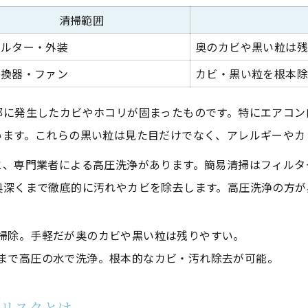
家庭用と業務用高圧洗浄機で効果は変わる？
清掃範囲
分解範囲ごとのエアコンクリーニング効果比較
ィルター・外装
奥のカビや黒い粒は
黒カビ・臭いを根本から断つ高圧洗浄の実力
交換器・ファン
カビ・黒い粒を根本
エアコンクリーニング高圧洗浄で黒カビを徹底除去
部に発生したカビやホコリが固まったものです。特にエアコン
カビ臭さが消える高圧洗浄のメカニズム
います。これらの黒い粒は見た目だけでなく、アレルギーやカ
臭い対策に有効なエアコンクリーニングの工程表
と、専門業者による高圧洗浄があります。簡易清掃はフィルタ
高圧洗浄後の再発予防ポイントまとめ
奥深くまで徹底的に汚れやカビを除去します。高圧洗浄の方が
黒カビと臭いの再発リスクを抑える方法
自分で挑戦する高圧洗浄機使用時の注意点
掃除。手軽だが奥のカビや黒い粒は残りやすい。
家庭用高圧洗浄機と業務用の違い比較表
まで高圧の水で洗浄。根本的なカビ・汚れ除去が可能。
自分でエアコンクリーニングする際の失敗例
高圧洗浄機の選び方とおすすめポイント
ビリスクとは