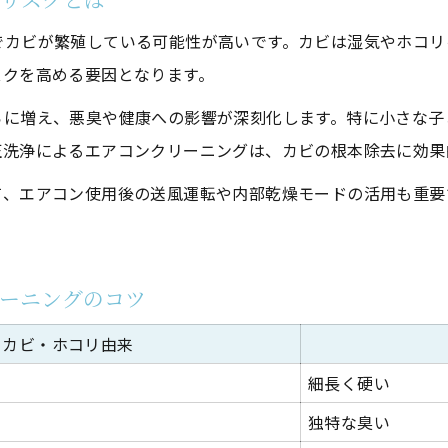
エアコンクリーニング高圧洗浄の安全対策まとめ
でカビが繁殖している可能性が高いです。カビは湿気やホコリ
ケルヒャー等を使う時のリスクと注意点
スクを高める要因となります。
エアコンクリーニング適切頻度の選び方とは
らに増え、悪臭や健康への影響が深刻化します。特に小さな子
家庭環境別エアコンクリーニング頻度早見表
圧洗浄によるエアコンクリーニングは、カビの根本除去に効果
1年に1回？2年に1回？頻度の判断基準
て、エアコン使用後の送風運転や内部乾燥モードの活用も重要
家族構成やペット有無で変わる最適頻度
エアコンクリーニングを怠るリスクとは
お気軽にお問い合わせください
お気軽にお問い合わせください
頻度を減らすためのセルフケアのコツ
ーニングのコツ
安心の空気環境へ導く高圧洗浄活用ガイド
カビ・ホコリ由来
エアコンクリーニング高圧洗浄の実践チェックリスト
細長く硬い
アレルギー対策に役立つ高圧洗浄の活用法
独特な臭い
空気環境改善に効果的なクリーニング手順