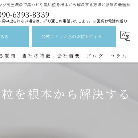
ング高圧洗浄で黒カビや黒い粒を根本から解決する方法と頻度の最適解
090-6393-8339
作業中出られない場合は、折り返しお電話いたします。※営業お電話お断り
ちら
公式ラインからのお問い合わせ
る質問
当社の特徴
会社概要
ブログ
コラム
レンジフード
い粒を根本から解決する
水回り
キッチン
換気扇
トイレ