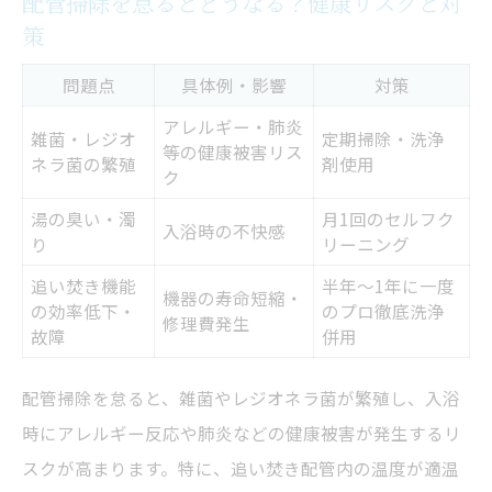
配管掃除を怠るとどうなる？健康リスクと対
解説
策
追い焚き配管クリーニング後のすすぎ方法
問題点
具体例・影響
対策
一つ穴タイプの追い焚き配管掃除ポイント
アレルギー・肺炎
雑菌・レジオ
定期掃除・洗浄
プロ依頼不要で叶う安心バスタイムのコツ
等の健康被害リス
ネラ菌の繁殖
剤使用
ク
プロ不要で安心の追い焚き配管クリーニン
グ実践例まとめ
湯の臭い・濁
月1回のセルフク
入浴時の不快感
り
リーニング
自分でできる配管掃除でコスト削減を実現
追い焚き機能
半年～1年に一度
追い焚き配管クリーニングで家族の健康を
機器の寿命短縮・
の効率低下・
のプロ徹底洗浄
修理費発生
守る
故障
併用
セルフクリーニングで清潔バスタイムを維
配管掃除を怠ると、雑菌やレジオネラ菌が繁殖し、入浴
持するポイント
時にアレルギー反応や肺炎などの健康被害が発生するリ
追い焚き配管掃除の定期化でトラブル予防
スクが高まります。特に、追い焚き配管内の温度が適温