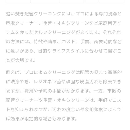
重曹とオキシクリーンの特徴を比較した配
追い焚き配管クリーニングには、プロによる専門洗浄と
管掃除テーブル
市販クリーナー、重曹・オキシクリーンなど家庭用アイ
追い焚き配管クリーニングに重曹は使え
テムを使ったセルフクリーニングがあります。それぞれ
る？
の方法には、特徴や効果、コスト、手間、所要時間など
オキシクリーンでの追い焚き配管掃除手順
に違いがあり、目的やライフスタイルに合わせて選ぶこ
ガイド
とが大切です。
セルフ配管掃除の効果的なタイミングと頻
例えば、プロによるクリーニングは配管の奥まで徹底的
度
に洗浄でき、レジオネラ菌や頑固な皮脂汚れも除去でき
追い焚き配管クリーニングの注意点と安全
ますが、費用や予約の手間がかかります。一方、市販の
対策
配管クリーナーや重曹・オキシクリーンは、手軽でコス
掃除を怠ると追い焚き配管に起きるトラブルと
トを抑えられますが、汚れの度合いや使用頻度によって
は
は効果が限定的な場合もあります。
追い焚き配管クリーニングを怠った場合の