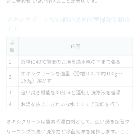
途に合わせて使い分けることが大切です。
オキシクリーンでの追い焚き配管掃除手順ガ
イド
手
内容
順
1
浴槽に40℃前後のお湯を満水線の下まで張る
オキシクリーンを適量（浴槽200Lで約100g～
2
150g）溶かす
3
追い焚き機能を30分ほど運転し洗浄液を循環
4
お湯を抜き、きれいな水ですすぎ運転を行う
オキシクリーンは酸素系漂白剤として、追い焚き配管ク
リーニングで高い洗浄力と除菌効果を発揮します。ここ