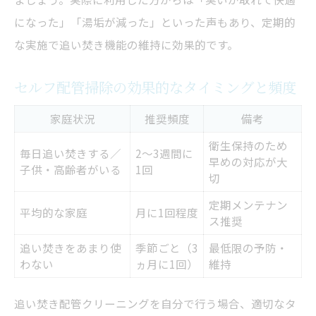
になった」「湯垢が減った」といった声もあり、定期的
な実施で追い焚き機能の維持に効果的です。
セルフ配管掃除の効果的なタイミングと頻度
家庭状況
推奨頻度
備考
衛生保持のため
毎日追い焚きする／
2～3週間に
早めの対応が大
子供・高齢者がいる
1回
切
定期メンテナン
平均的な家庭
月に1回程度
ス推奨
追い焚きをあまり使
季節ごと（3
最低限の予防・
わない
ヵ月に1回）
維持
追い焚き配管クリーニングを自分で行う場合、適切なタ