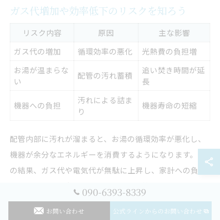
ガス代増加や効率低下のリスクを知ろう
リスク内容
原因
主な影響
ガス代の増加
循環効率の悪化
光熱費の負担増
お湯が温まらな
追い焚き時間が延
配管の汚れ蓄積
い
長
汚れによる詰ま
機器への負担
機器寿命の短縮
り
配管内部に汚れが溜まると、お湯の循環効率が悪化し、
機器が余分なエネルギーを消費するようになります。そ
の結果、ガス代や電気代が無駄に上昇し、家計への負担
が増えることが多いです。さらに、配管内の汚れによっ
090-6393-8339
て湯温がなかなか上がらず、追い焚き機能の使用時間が
お問い合わせ
公式ラインからのお問い合わせ
長くなってしまうケースも見られます。