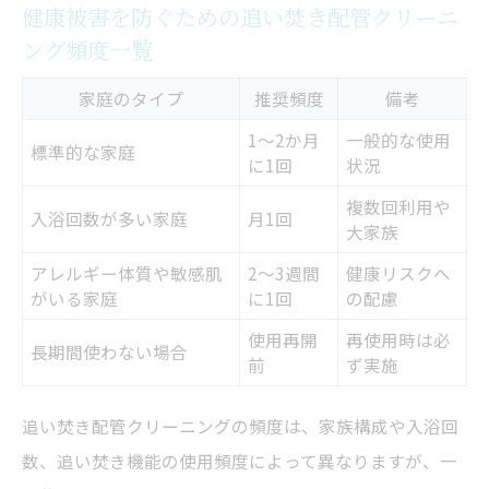
健康被害を防ぐための追い焚き配管クリーニ
ング頻度一覧
家庭のタイプ
推奨頻度
備考
1～2か月
一般的な使用
標準的な家庭
に1回
状況
複数回利用や
入浴回数が多い家庭
月1回
大家族
アレルギー体質や敏感肌
2～3週間
健康リスクへ
がいる家庭
に1回
の配慮
使用再開
再使用時は必
長期間使わない場合
前
ず実施
追い焚き配管クリーニングの頻度は、家族構成や入浴回
数、追い焚き機能の使用頻度によって異なりますが、一