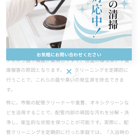
追い焚き配管クリーニングが臭いや菌を防ぐ
理由
追い焚き配管の内部は、湿度と温度が高く、皮脂や石け
んカスが残りやすい環境です。このため、放置するとレ
お気軽にお問い合わせください
ジオネラ菌や雑菌が繁殖しやすく、浴室の嫌な臭いや健
康被害の原因となります。配管クリーニングを定期的に
お気軽にお問い合わせください
行うことで、これらの菌や臭いの発生源を除去できま
す。
特に、市販の配管クリーナーや重曹、オキシクリーンな
どを活用することで、配管内部の頑固な汚れを分解・洗
浄し、衛生的な状態を保つことが可能です。実際に、配
管クリーニングを定期的に行った家庭では、「入浴時の