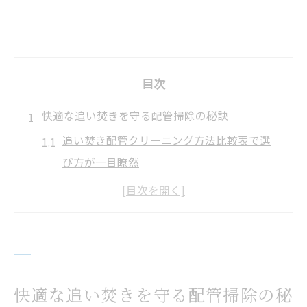
目次
快適な追い焚きを守る配管掃除の秘訣
追い焚き配管クリーニング方法比較表で選
び方が一目瞭然
快適な入浴を保つ追い焚き配管クリーニン
グの重要性
配管掃除を怠るとどうなる？健康リスクと
対策
追い焚き配管クリーニングを通じた衛生維
快適な追い焚きを守る配管掃除の秘
持のコツ