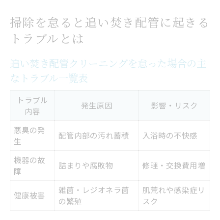
掃除を怠ると追い焚き配管に起きる
トラブルとは
追い焚き配管クリーニングを怠った場合の主
なトラブル一覧表
トラブル
発生原因
影響・リスク
内容
悪臭の発
配管内部の汚れ蓄積
入浴時の不快感
生
機器の故
詰まりや腐敗物
修理・交換費用増
障
雑菌・レジオネラ菌
肌荒れや感染症リ
健康被害
の繁殖
スク