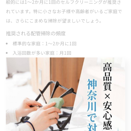
般的には1～2か月に1回のセルフクリーニングが推奨さ
れています。特に小さなお子様や高齢者がいるご家庭で
は、さらにこまめな掃除が望ましいでしょう。
推奨される配管掃除の頻度
標準的な家庭：1～2か月に1回
入浴回数が多い家庭：月1回
アレルギー体質や敏感肌の方がいる場合：2～3週間
に1回
長期間追い焚きを使わない場合：使用再開前に必ず実
施
この頻度を守ることで、配管内の雑菌や汚れの蓄積を防
ぎ、健康リスクの低減につながります。掃除の際は家庭
用洗剤や重曹、オキシクリーンなどを活用し、正しい手
順で実施することが大切です。