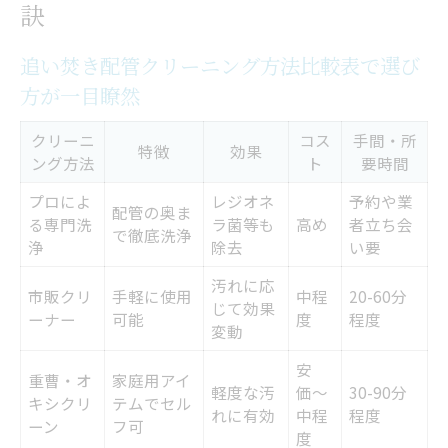
訣
自分でできる追い焚き配管掃除のポイント
解説
追い焚き配管クリーニング方法比較表で選び
方が一目瞭然
追い焚き配管クリーニングで健康的な浴室環境
へ
クリーニ
コス
手間・所
特徴
効果
ング方法
ト
要時間
衛生的な浴室環境を守る追い焚き配管クリ
ーニング
プロによ
レジオネ
予約や業
配管の奥ま
る専門洗
ラ菌等も
高め
者立ち会
追い焚き配管掃除を実践すべき理由と効果
で徹底洗浄
浄
除去
い要
健康被害を防ぐための追い焚き配管クリー
汚れに応
市販クリ
手軽に使用
中程
20-60分
ニング頻度一覧
じて効果
ーナー
可能
度
程度
変動
追い焚き配管クリーニングが臭いや菌を防
ぐ理由
安
重曹・オ
家庭用アイ
軽度な汚
価〜
30-90分
キシクリ
テムでセル
家族の安全を守る配管掃除の実践ポイント
れに有効
中程
程度
ーン
フ可
度
重曹やオキシクリーン活用のセルフ掃除術