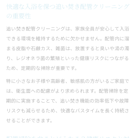
快適な入浴を保つ追い焚き配管クリーニング
主なトラブル一覧表
の重要性
故障や臭いの原因となる配管内部の汚れ
追い焚き配管クリーニングは、家族全員が安心して入浴
追い焚き配管を掃除しないと健康被害が起
できる環境を維持するために欠かせません。配管内に溜
こる理由
まる皮脂や石鹸カス、雑菌は、放置すると臭いや湯の濁
ガス代増加や効率低下のリスクを知ろう
り、レジオネラ菌の繁殖といった健康リスクにつながる
配管掃除しない場合のレジオネラ菌繁殖リ
ため、定期的な掃除が重要です。
スク
特に小さなお子様や高齢者、敏感肌の方がいるご家庭で
自分でできる追い焚き配管洗浄の正しい手順
は、衛生面への配慮がより求められます。配管掃除を定
追い焚き配管クリーニング手順のステップ
期的に実施することで、追い焚き機能の効率低下や故障
別まとめ表
リスクも減らせるため、快適なバスタイムを長く持続さ
自分でできる追い焚き配管掃除の準備と注
せることができます。
意点
市販洗剤や重曹・オキシクリーンの使い方