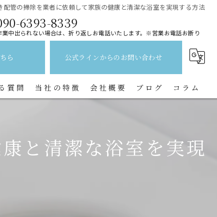
き配管の掃除を業者に依頼して家族の健康と清潔な浴室を実現する方法
090-6393-8339
作業中出られない場合は、折り返しお電話いたします。※営業お電話お断り
ちら
公式ラインからのお問い合わせ
る質問
当社の特徴
会社概要
ブログ
コラム
レンジフード
健康と清潔な浴室を実現
水回り
キッチン
換気扇
トイレ