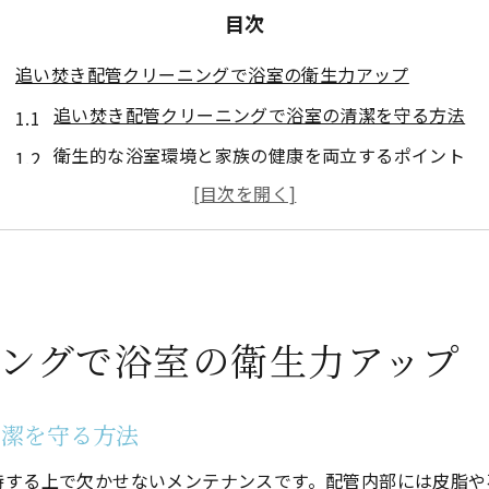
目次
追い焚き配管クリーニングで浴室の衛生力アップ
追い焚き配管クリーニングで浴室の清潔を守る方法
衛生的な浴室環境と家族の健康を両立するポイント
追い焚き配管掃除業者選びで失敗しないコツ
雑菌やレジオネラ菌対策に有効な配管クリーニング
市販洗剤とプロ洗浄の効果を徹底比較
家族の健康守る追い焚き配管掃除方法とは
ングで浴室の衛生力アップ
追い焚き配管クリーニングで感染症リスクを軽減
掃除業者による徹底洗浄が健康維持の鍵
清潔を守る方法
黒い汚れや臭いの原因と安全な除去法
追い焚き配管クリーニングで子供も安心入浴
持する上で欠かせないメンテナンスです。配管内部には皮脂や