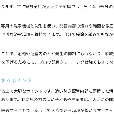
がります。特に家族全員が入浴する家庭では、見えない部分の
自分で掃除と業者依頼のメリット・デメリット
安心入浴なら追い焚き配管の業者掃除がおすすめ
、専用の洗浄機械と洗剤を使い、配管内部の汚れや雑菌を徹底
追い焚き配管クリーニング業者の選び方とポイント
て清潔な浴室環境を維持できます。自分で掃除を試みてもなか
プロのクリーニングで浴室の臭いを徹底解消
業者による分解・洗浄の工程と安心感の理由
うことで、浴槽や浴室内のカビ発生の抑制にもつながり、家族
口コミで選ぶ安心の配管掃除サービス活用術
クを下げるためにも、プロの配管クリーニングは強くおすすめ
ジャバや家庭用機械との違いを詳しく解説
プロによる徹底洗浄で雑菌や臭いを防ぐ秘訣
立するポイント
追い焚き配管クリーニングで雑菌繁殖を徹底防止
守る上で大切なポイントです。追い焚き配管内部に蓄積した汚
臭いの元を断つプロ洗浄の実力と効果
があります。特に免疫力の低い子どもや高齢者は、入浴時の健
配管内部の皮脂や汚れを根本から除去する方法
り除去することで、安心して入浴できる環境が整います。さら
レジオネラ菌対策にもプロの配管掃除が最適