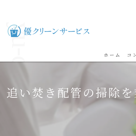
ホーム
コ
追い焚き配管の掃除を