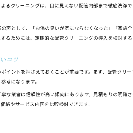
によるクリーニングは、目に見えない配管内部まで徹底洗浄で
浴室クリーニングとセットで得られる清潔感
手軽な市販洗剤と業者の違いを徹底解説
庭の声として、「お湯の臭いが気にならなくなった」「家族全
追い焚き配管クリーニングは市販洗剤で十分？
立するためには、定期的な配管クリーニングの導入を検討する
市販と業者クリーニングの効果と安全性比較
家庭用機械とプロの分解洗浄の違いとは
ないコツ
配管内部の徹底洗浄は業者依頼が安心な理由
のポイントを押さえておくことが重要です。まず、配管クリー
自分で掃除した場合のトラブルと注意点
も参考になります。
お気軽にお問い合わせください
お気軽にお問い合わせください
追い焚き配管クリーニング頻度の正しい考え方
丁寧な業者は信頼性が高い傾向にあります。見積もりの明確さ
追い焚き配管クリーニングはどのくらいの頻度が最適
、価格やサービス内容を比較検討できます。
家族構成別に見る配管掃除のおすすめタイミング
追い焚き配管クリーニング頻度で快適浴室を維持
配管の汚れ状態から判断する掃除の目安