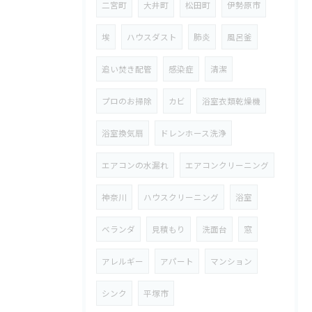
二宮町
大井町
松田町
伊勢原市
埃
ハウスダスト
肺炎
風呂釜
追い焚き配管
感染症
清潔
プロのお掃除
カビ
浴室衣類乾燥機
浴室換気扇
ドレンホース洗浄
エアコンの水漏れ
エアコンクリーニング
神奈川
ハウスクリーニング
浴室
ベランダ
見積もり
洗面台
窓
アレルギー
アパート
マンション
シンク
平塚市