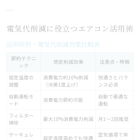
電気代削減に役立つエアコン活用術
活用術別・電気代削減効果比較表
節約テクニ
想定削減効果
注意点・特徴
ック
設定温度の
消費電力約10%削減
快適さとバラ
調整
（冷房1度上げ）
ンス必須
自動運転モ
自動で最適な
消費電力節約可能
ード
運転
フィルター
最大10%消費電力削減
月1～2回推奨
掃除
サーキュレ
空気循環で体
設定温度高めでも快適