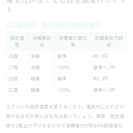
ト
設定温度別・電気代節約効果比較表
設定温
冷暖房区
消費電力変化
年間電気代目
度
分
率
安
28度
冷房
基準
約○円
27度
冷房
+10%
基準+○円
20度
暖房
基準
約○円
21度
暖房
+10%
基準+○円
エアコンの設定温度を変えることで、電気代にどれだけ
差が出るのか気になる方は多いでしょう。実際、設定温
度を1度上げ下げするだけで消費電力が約10%前後変化