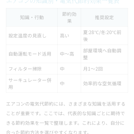
エアコンの知識別・電気代節約効果一覧表
エアコンの知識を活かした節約実践例
効率的な活用術で電気代がここまで変わる
節約効
知識・行動
推奨設定
果
エアコンの知識が光る節約ワザの選び方
夏:28℃/冬:20℃前
電気代削減に繋がる日常のエアコン使い方
設定温度の見直し
高い
後
快適な室内を維持する節約エアコン術
部屋環境へ自動調
自動運転モード活用
中～高
快適さと節約効果の両立ポイント早見表
整
エアコンの知識で叶える快適空間の秘訣
フィルター掃除
中
月1～2回
節約しながら快適さを保つ使い方の工夫
サーキュレーター併
中
効率的な空気循環
用
エアコンの知識が快適性を左右する理由
室温管理に役立つ節約エアコン術とは
エアコンの電気代節約には、さまざまな知識を活用する
電気代が安くなる設定温度のポイント
ことが重要です。ここでは、代表的な知識ごとに期待で
設定温度別・電気代節約効果比較表
きる節約効果を一覧で整理します。これにより、自分に
エアコンの知識で最適温度を見極めるコツ
合った節約方法を選びやすくなります。