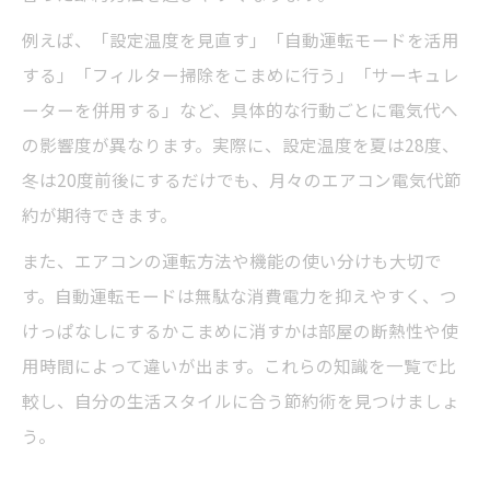
節約に効果的な温度設定の選び方
例えば、「設定温度を見直す」「自動運転モードを活用
エアコンの知識が設定温度の決め手に
する」「フィルター掃除をこまめに行う」「サーキュレ
ーターを併用する」など、具体的な行動ごとに電気代へ
季節ごとのおすすめ設定温度を知る
の影響度が異なります。実際に、設定温度を夏は28度、
自動運転モードによる節電の実態を解明
冬は20度前後にするだけでも、月々のエアコン電気代節
自動運転モード活用時の電気代比較表
約が期待できます。
エアコンの知識で分かる自動運転の節電効
また、エアコンの運転方法や機能の使い分けも大切で
果
す。自動運転モードは無駄な消費電力を抑えやすく、つ
節約派におすすめの自動運転の使い方
けっぱなしにするかこまめに消すかは部屋の断熱性や使
エアコンの知識が自動運転活用を変える
用時間によって違いが出ます。これらの知識を一覧で比
自動モードの電気代が安い理由を解説
較し、自分の生活スタイルに合う節約術を見つけましょ
つけっぱなし運転とこまめオフの最適解
う。
つけっぱなしvsこまめオフ電気代比較表