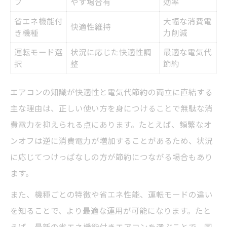
フ
やす場合有
効率
省エネ機能付
大幅な消費電
快適性維持
き機種
力削減
運転モード選
状況に応じた快適性調
最適な電気代
択
整
節約
エアコンの知識が快適性と電気代節約の両立に直結する
主な理由は、正しい使い方を身につけることで無駄な消
費電力を抑えられる点にあります。たとえば、頻繁なオ
ンオフは逆に消費電力が増加することがあるため、状況
に応じてつけっぱなしの方が節約につながる場合もあり
ます。
また、機種ごとの特徴や省エネ性能、運転モードの違い
を知ることで、より最適な運用が可能になります。たと
えば、最新の省エネ機能付きエアコンを選ぶことで、同