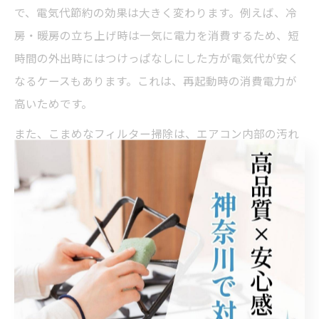
で、電気代節約の効果は大きく変わります。例えば、冷
房・暖房の立ち上げ時は一気に電力を消費するため、短
時間の外出時にはつけっぱなしにした方が電気代が安く
なるケースもあります。これは、再起動時の消費電力が
高いためです。
また、こまめなフィルター掃除は、エアコン内部の汚れ
による冷暖房効率低下を防ぎます。実際にフィルターを
月2回程度掃除している家庭では、設定温度を高めにし
ても快適に過ごせるとの声が多く、年間を通じて電気代
削減に成功しています。さらに、サーキュレーターや扇
風機を併用することで、室内の温度ムラを解消し、エア
コンの負担を軽減できます。
効率的な活用術で電気代がここまで変わる