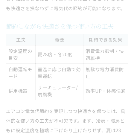
も快適さを損なわずに電気代の節約が可能になります。
節約しながら快適さを保つ使い方の工夫
工夫
概要
期待できる効果
設定温度の
消費電力抑制・快
夏28度・冬20度
目安
適維持
自動運転モ
室温に応じ自動で効
無駄な電力消費防
ード
率運転
止
サーキュレーター/
併用機器
効率UP・体感快適
扇風機
エアコン電気代節約を実現しつつ快適さを保つには、具
体的な使い方の工夫が不可欠です。まず、冷房・暖房と
もに設定温度を極端に下げたり上げたりせず、夏は28