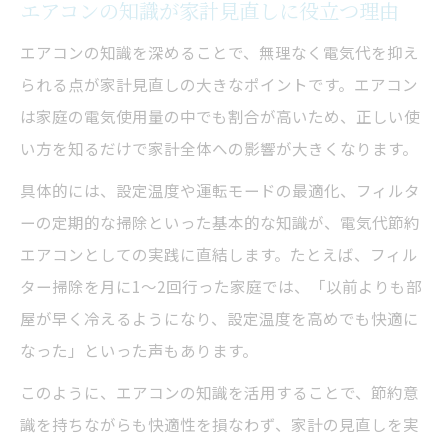
エアコンの知識が家計見直しに役立つ理由
エアコンの知識で分かる最適な運転方法
節約に効果的なオンオフのタイミング
エアコンの知識を深めることで、無理なく電気代を抑え
エアコンの知識が運転方法選びに役立つ
られる点が家計見直しの大きなポイントです。エアコン
は家庭の電気使用量の中でも割合が高いため、正しい使
つけっぱなし運転のメリット・デメリット
い方を知るだけで家計全体への影響が大きくなります。
具体的には、設定温度や運転モードの最適化、フィルタ
ーの定期的な掃除といった基本的な知識が、電気代節約
エアコンとしての実践に直結します。たとえば、フィル
ター掃除を月に1～2回行った家庭では、「以前よりも部
屋が早く冷えるようになり、設定温度を高めでも快適に
なった」といった声もあります。
このように、エアコンの知識を活用することで、節約意
識を持ちながらも快適性を損なわず、家計の見直しを実