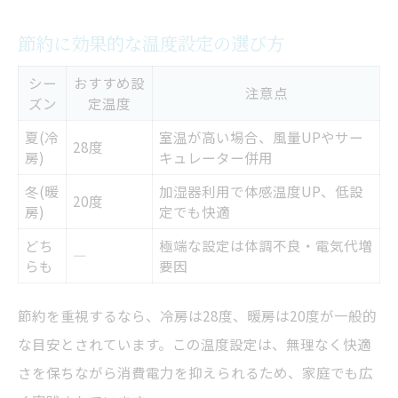
節約に効果的な温度設定の選び方
シー
おすすめ設
注意点
ズン
定温度
夏(冷
室温が高い場合、風量UPやサー
28度
房)
キュレーター併用
冬(暖
加湿器利用で体感温度UP、低設
20度
房)
定でも快適
どち
極端な設定は体調不良・電気代増
―
らも
要因
節約を重視するなら、冷房は28度、暖房は20度が一般的
な目安とされています。この温度設定は、無理なく快適
さを保ちながら消費電力を抑えられるため、家庭でも広