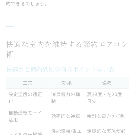
約できるでしょう。
快適な室内を維持する節約エアコン
術
快適さと節約効果の両立ポイント早見表
工夫
効果
備考
設定温度の適正
消費電力の抑
夏28度・冬20度
化
制
目安
自動運転モード
効率的な運転
余計な電力を抑制
活用
性能維持/省エ
定期的な実施が必
フィルター掃除