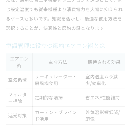
じ設定温度でも従来機種より消費電力を大幅に抑えられ
るケースも多いです。知識を活かし、最適な使用方法を
選択することが、快適性と節約の鍵となります。
室温管理に役立つ節約エアコン術とは
エアコン
主な方法
期待される効果
術
サーキュレーター・
室内温度ムラ減
空気循環
扇風機使用
少/効率化
フィルタ
定期的な清掃
省エネ/性能維持
ー掃除
カーテン・ブライン
外気温影響低減/
遮光対策
ド活用
節電