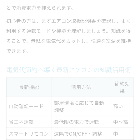
とで消費電力を抑えられます。
初心者の方は、まずエアコン取扱説明書を確認し、よく
利用する運転モードや機能を理解しましょう。知識を得
ることで、無駄な電気代をカットし、快適な室温を維持
できます。
電気代節約へ導く最新エアコンの知識活用術
節約効
最新機能
活用方法
果
部屋環境に応じて自動
自動運転モード
高い
調整
省エネ運転
最低限の電力で運転
中～高
スマートリモコン
遠隔でON/OFF・調整
中