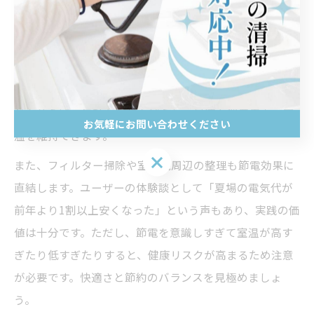
エアコンの効率的な使い方を実践することで、電気代に
は確かな変化が現れます。例えば、設定温度を冷房で28
度、暖房で20度にするだけで、1ヶ月の電気代が数千円
単位で安くなることも珍しくありません。自動運転モー
ドを使えば、無駄な運転を減らし、最適な消費電力で室
お気軽にお問い合わせください
温を維持できます。
お気軽にお問い合わせください
また、フィルター掃除や室外機周辺の整理も節電効果に
直結します。ユーザーの体験談として「夏場の電気代が
前年より1割以上安くなった」という声もあり、実践の価
値は十分です。ただし、節電を意識しすぎて室温が高す
ぎたり低すぎたりすると、健康リスクが高まるため注意
が必要です。快適さと節約のバランスを見極めましょ
う。