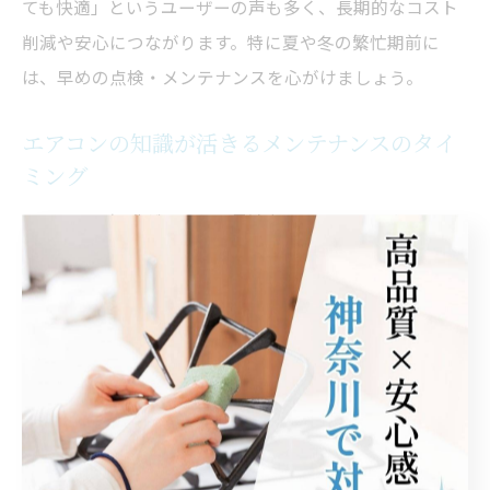
ても快適」というユーザーの声も多く、長期的なコスト
削減や安心につながります。特に夏や冬の繁忙期前に
は、早めの点検・メンテナンスを心がけましょう。
エアコンの知識が活きるメンテナンスのタイ
ミング
エアコンの知識があると、最適なメンテナンスタイミン
グを見極めやすくなります。たとえば「冷えが悪い」
「異臭がする」「運転音が大きくなった」などの症状
は、内部の汚れや部品の劣化が進行しているサインで
す。こうした兆候を見逃さず早めに対応することが重要
です。
また、エアコンの使用頻度や設置環境によってもメンテ
ナンス時期は前後します。ペットのいる家庭や、キッチ