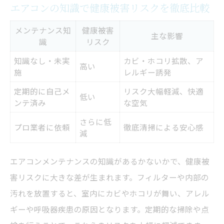
エアコンの知識で健康被害リスクを徹底比較
メンテナンス知
健康被害
主な影響
識
リスク
知識なし・未実
カビ・ホコリ拡散、ア
高い
施
レルギー誘発
定期的に自己メ
リスク大幅軽減、快適
低い
ンテ済み
な空気
さらに低
プロ業者に依頼
徹底清掃による安心感
減
エアコンメンテナンスの知識があるかないかで、健康被
害リスクに大きな差が生まれます。フィルターや内部の
汚れを放置すると、室内にカビやホコリが舞い、アレル
ギーや呼吸器疾患の原因となります。定期的な掃除や点