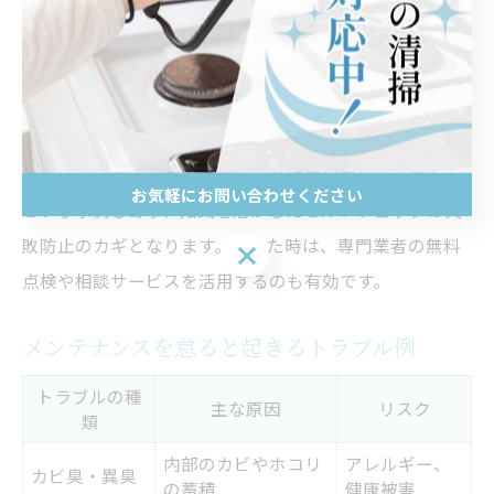
ン近くに設置されている場合は、通常よりも短いサイク
ルで掃除や点検が必要です。知識を持っていれば、エア
コン室外機のメンテナンスやガスの点検など、見落とし
がちな部分にも目が届きます。
実際に「早めに異常に気づいて修理費用が抑えられた」
お気軽にお問い合わせください
という事例もあり、知識を活かしたセルフチェックは失
敗防止のカギとなります。迷った時は、専門業者の無料
お気軽にお問い合わせください
点検や相談サービスを活用するのも有効です。
メンテナンスを怠ると起きるトラブル例
トラブルの種
主な原因
リスク
類
内部のカビやホコリ
アレルギー、
カビ臭・異臭
の蓄積
健康被害