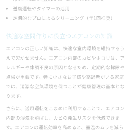
業者依頼と自分で行う場合の比較表
送風運転やタイマーの活用
エアコンの知識を活かした賢い選び方
定期的なプロによるクリーニング（年1回推奨）
業者とセルフケアのメリット・デメリット
快適な空間作りに役立つエアコンの知識
費用と仕上がりで見る選択ポイント
エアコンの知識が選択に役立つ理由
エアコンの正しい知識は、快適な室内環境を維持するう
室外機のチェックで効率アップを実現
えで欠かせません。エアコン内部のカビやホコリは、ア
レルギーや体調不良の原因となるため、定期的な掃除や
室外機メンテナンス内容と効果一覧表
点検が重要です。特に小さなお子様や高齢者がいる家庭
エアコンの知識で室外機を効率的に活用
では、清潔な空気環境を保つことが健康管理の基本とな
室外機の手入れが省エネに直結する理由
ります。
室外機のチェックポイントを押さえよう
さらに、送風運転をこまめに利用することで、エアコン
エアコンの知識が室外機トラブルを防ぐ
内部の湿気を飛ばし、カビの発生リスクを低減できま
す。エアコンの運転効率を高めると、室温のムラを減ら