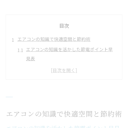
目次
エアコンの知識で快適空間と節約術
エアコンの知識を活かした節電ポイント早
見表
快適な空間作りに役立つエアコンの知識
節約を目指すなら知っておきたいエアコン
運用術
エアコンの知識で光熱費を抑える方法
エアコンの知識不足が招く無駄遣いを防ぐ
エアコンの知識で快適空間と節約術
コツ