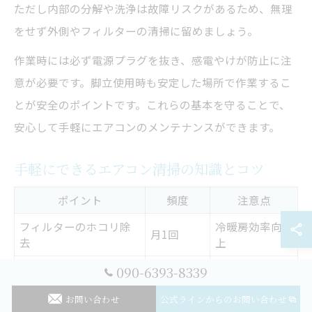
ただし内部の分解や洗浄は故障リスクがあるため、無理
をせず外側やフィルターの清掃に留めましょう。
作業時には必ず電源プラグを抜き、感電やけが防止に注
意が必要です。脚立使用時も安定した場所で作業するこ
とが安全のポイントです。これらの基本を守ることで、
安心して手軽にエアコンのメンテナンスができます。
手軽にできるエアコン清掃の知識とコツ
ポイント
頻度
注意点
フィルターのホコリ除
冷暖房効率向
月1回
去
上
清掃時毎
カビ抑制に有
090-6393-8339
送風運転後に清掃
回
効
お問い合わせ
公式ラインからのお問い合わせ
故障・ケガ予