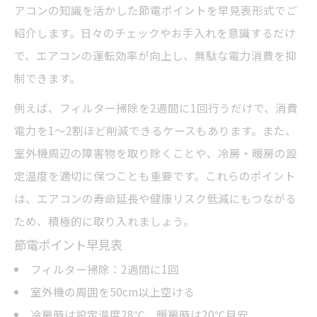
カビやゴキブリを防ぐメンテナンス術
アコンの知識を活かした節電ポイントを早見表形式でご
健康を守るためのエアコン清掃のポイント
紹介します。日々のチェックやお手入れを意識するだけ
エアコンの知識が家族の安全につながる理
で、エアコンの運転効率が向上し、無駄な電力消費を抑
由
制できます。
自分でできるエアコン清掃のコツ
例えば、フィルター掃除を2週間に1回行うだけで、消費
自分でできる清掃手順と必要な道具一覧
電力を1～2割ほど削減できるケースもあります。また、
室外機周辺の障害物を取り除くことや、冷房・暖房の設
手軽にできるエアコン清掃の知識とコツ
定温度を適切に保つことも重要です。これらのポイント
エアコンの知識が活きるセルフメンテナン
は、エアコンの寿命延長や健康リスク低減にもつながる
ス術
ため、積極的に取り入れましょう。
初心者でも安心のエアコン清掃方法
節電ポイント早見表
エアコン清掃を続けるためのスケジュール
フィルター掃除：2週間に1回
管理術
室外機の周囲を50cm以上空ける
業者利用とセルフケアの選び方とは
冷房時は設定温度28℃、暖房時は20℃目安