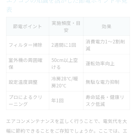
エアコンの知識を活かした節電ポイント早見
定期的なメンテナンスの重要性と効果
表
メンテナンス頻度と効果比較表で一目瞭然
定期的なケアがエアコン寿命を延ばす理由
実施頻度・目
節電ポイント
効果
安
エアコンの知識が活きるメンテナンスのタ
消費電力1～2割削
イミング
フィルター掃除
2週間に1回
減
メンテナンスを怠ると起きるトラブル例
室外機の周囲確
50cm以上空
運転効率向上
エアコンの知識で最適な点検サイクルを知
保
ける
ろう
冷房28℃/暖
設定温度調整
無駄な電力抑制
健康被害を防ぐためのエアコン対策
房20℃
エアコンの知識で健康被害リスクを徹底比
プロによるクリ
寿命延長・健康リ
年1回
ーニング
スク低減
較
アレルギー対策に欠かせないエアコンの知
エアコンメンテナンスを正しく行うことで、電気代を大
識
幅に節約できることをご存知でしょうか。ここでは、エ