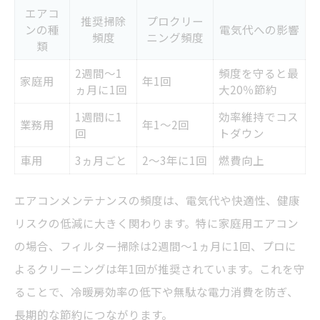
エアコ
推奨掃除
プロクリー
ンの種
電気代への影響
頻度
ニング頻度
類
2週間～1
頻度を守ると最
家庭用
年1回
ヵ月に1回
大20％節約
1週間に1
効率維持でコス
業務用
年1～2回
回
トダウン
車用
3ヵ月ごと
2～3年に1回
燃費向上
エアコンメンテナンスの頻度は、電気代や快適性、健康
リスクの低減に大きく関わります。特に家庭用エアコン
の場合、フィルター掃除は2週間～1ヵ月に1回、プロに
よるクリーニングは年1回が推奨されています。これを守
ることで、冷暖房効率の低下や無駄な電力消費を防ぎ、
長期的な節約につながります。