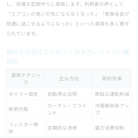
し、快適な空間作りに直結します。利用者の声として
「エアコンの臭いが気にならなくなった」「家族全員が
快適に過ごせるようになった」といった実感も多く寄せ
られています。
節約を目指すなら知っておきたいエアコン運
用術
運用テクニッ
主な方法
節約効果
ク
タイマー設定
自動停止活用
無駄な運転削減
カーテン・ブライ
冷暖房効率アッ
断熱対策
ンド
プ
フィルター掃
定期的な清掃
電力消費抑制
除