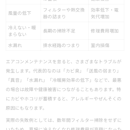
フィルターや熱交換
効率低下・電
風量の低下
器の詰まり
気代増加
冷えない・暖
長期の掃除不足
修理費用増加
まらない
水漏れ
排水経路のつまり
室内損傷
エアコンメンテナンスを怠ると、さまざまなトラブルが
発生します。代表的なのは「カビ臭」「送風の弱まり」
「異音」「水漏れ」「冷暖房効率の低下」などで、最悪
の場合は故障や健康被害につながることもあります。特
にカビやホコリが蓄積すると、アレルギーやぜんそくの
原因にもなります。
実際の失敗例としては、数年間フィルター掃除をせずに
いたため、夏場に冷えなくなり修理費用が高額になった