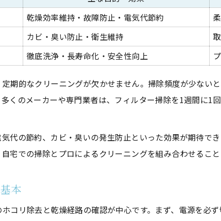
浴室衣類乾燥機クリーニングで無駄な手間を省く
乾燥効率維持・故障防止・電気代節約
フィルター奥のホコリ除去が性能維持の決め手
カビ・臭い防止・衛生維持
フィルター奥掃除方法の比較表
徹底洗浄・長寿命化・安全性向上
ホコリ除去で浴室衣類乾燥機の性能を守る
、定期的なクリーニングが欠かせません。掃除頻度が少ないと
フィルター奥のホコリ対策で長寿命化
多くのメーカーや専門業者は、フィルター掃除を1週間に1
浴室衣類乾燥機クリーニングで乾燥効率アップ
詰まり防止に役立つ掃除術の紹介
電気代の節約、カビ・臭いの発生防止といった効果が期待でき
手間を減らす浴室衣類乾燥機の簡単掃除術
。自宅での掃除とプロによるクリーニングを組み合わせること
簡単掃除術と従来方法の違い一覧
時短につながる浴室衣類乾燥機クリーニングのコツ
の基本
忙しい人でも続く浴室衣類乾燥機掃除の工夫
のホコリ除去と乾燥経路の確認が中心です。まず、電源を必ず
浴室衣類乾燥機クリーニングに役立つ道具選び