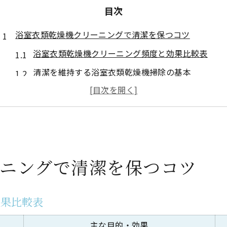
目次
浴室衣類乾燥機クリーニングで清潔を保つコツ
浴室衣類乾燥機クリーニング頻度と効果比較表
清潔を維持する浴室衣類乾燥機掃除の基本
手軽にできる浴室衣類乾燥機クリーニングの実践例
浴室衣類乾燥機クリーニングなら安全面も重視
毎日の浴室衣類乾燥機掃除が快適さを左右する理由
乾燥機の掃除が家事効率化につながる理由
ニングで清潔を保つコツ
掃除による家事効率化のポイント比較
乾燥機掃除が時短家事に役立つ仕組み
効果比較表
家事負担軽減には浴室衣類乾燥機クリーニングが鍵
乾燥機掃除の頻度と効率化のバランス
主な目的・効果