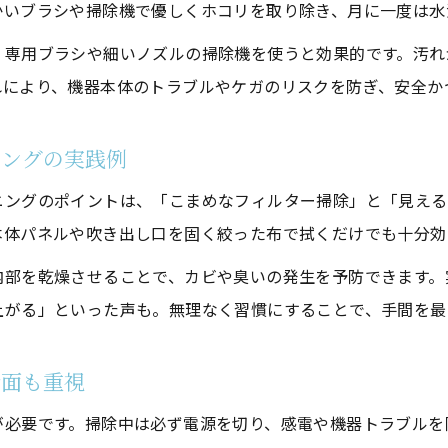
かいブラシや掃除機で優しくホコリを取り除き、月に一度は水
掃除手順の見直しで手間を削減
、専用ブラシや細いノズルの掃除機を使うと効果的です。汚れ
乾燥フィルター掃除の重要性と快適生活への近道
れにより、機器本体のトラブルやケガのリスクを防ぎ、安全か
乾燥フィルター掃除前後の変化一覧
快適生活を支える浴室衣類乾燥機クリーニング
ニングの実践例
乾燥フィルター掃除が健康に与える影響
ニングのポイントは、「こまめなフィルター掃除」と「見える
浴室衣類乾燥機クリーニングで清潔な空間へ
本体パネルや吹き出し口を固く絞った布で拭くだけでも十分効
フィルター掃除の頻度を見直すポイント
お気軽にお問い合わせください
お気軽にお問い合わせください
内部を乾燥させることで、カビや臭いの発生を予防できます。
故障予防には浴室乾燥機の定期クリーニングを
上がる」といった声も。無理なく習慣にすることで、手間を最
定期クリーニングのスケジュール例
浴室衣類乾燥機クリーニングで故障リスク低減
全面も重視
掃除不足が招くトラブル事例
が必要です。掃除中は必ず電源を切り、感電や機器トラブルを
浴室衣類乾燥機クリーニングで安心を手に入れる