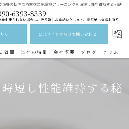
乾燥機の掃除で浴室衣類乾燥機クリーニングを時短し性能維持する秘訣
090-6393-8339
作業中出られない場合は、折り返しお電話いたします。※営業お電話お断り
ちら
公式ラインからのお問い合わせ
る質問
当社の特徴
会社概要
ブログ
コラム
レンジフード
を時短し性能維持する秘
水回り
キッチン
換気扇
トイレ