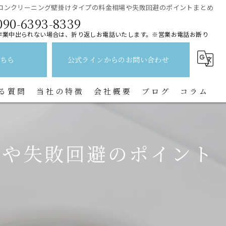
コンクリーニング壁掛けタイプの料金相場や失敗回避のポイントまとめ
090-6393-8339
作業中出られない場合は、折り返しお電話いたします。※営業お電話お断り
ちら
公式ラインからのお問い合わせ
る質問
当社の特徴
会社概要
ブログ
コラム
レンジフード
場や失敗回避のポイント
水回り
キッチン
換気扇
トイレ