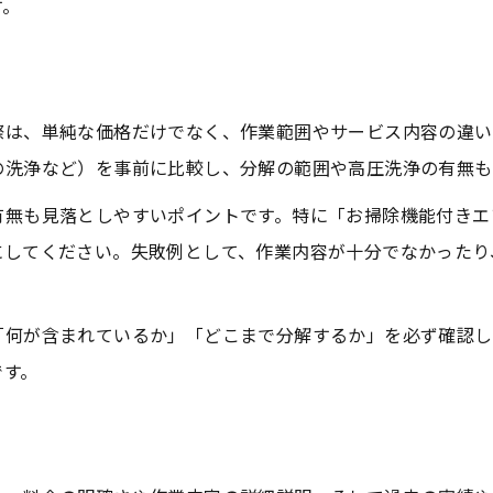
す。
悪い口コミから学ぶ注意点
おそうじ機能付きの料金疑問
お掃除機能付きエアコンの清掃注意点
際は、単純な価格だけでなく、作業範囲やサービス内容の違い
お掃除機能付きと通常機種の違い
の洗浄など）を事前に比較し、分解の範囲や高圧洗浄の有無も
追加料金が発生するポイント
無も見落としやすいポイントです。特に「お掃除機能付きエア
分解や作業範囲の注意点とは
にしてください。失敗例として、作業内容が十分でなかったり
エアコンクリーニング業者選びの基準
お気軽にお問い合わせください
お気軽にお問い合わせください
失敗しないための事前確認事項
「何が含まれているか」「どこまで分解するか」を必ず確認し
業者選びで差がつく安心クリーニング術
です。
信頼できる業者の選び方比較表
エアコンクリーニング口コミ活用術
安心感を得るための確認項目