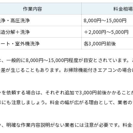
お掃除機能付きとの違いもチェック
作業内容
料金相場
壁掛け型ならではの注意点と対策
洗浄・高圧洗浄
8,000円～15,000円
失敗回避に役立つエアコン清掃のポイント
構造分解＋洗浄
＋2,000円～5,000円
エアコンクリーニングでよくある失敗例
コート・室外機洗浄
各3,000円前後
作業前チェックリストで失敗予防
一般的に8,000円～15,000円程度が目安とされていま
壁掛けタイプに多いトラブル事例
差が生じることもあります。お掃除機能付きエアコンの場合は
安心のための確認ポイントまとめ
自分で掃除する際の注意点
を依頼する場合は、それぞれ追加で3,000円前後かかるこ
壁掛けタイプ清掃でよくある疑問と対策
示にも注意しましょう。料金の幅が広がる理由として、業者の
壁掛けエアコン料金の疑問を解消
黒い粒の正体と対策方法
や、明確な作業内容説明がない業者には注意が必要です。料金
エアコンクリーニング失敗例まとめ