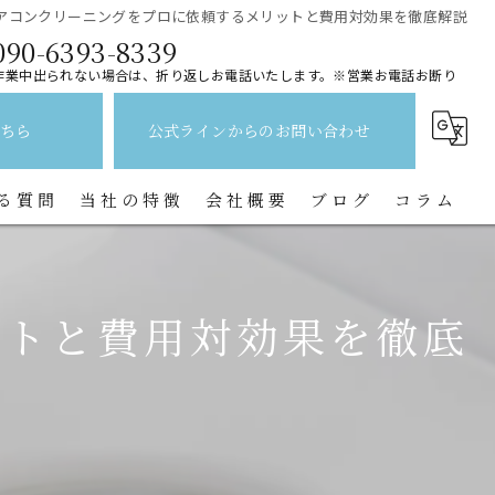
アコンクリーニングをプロに依頼するメリットと費用対効果を徹底解説
090-6393-8339
作業中出られない場合は、折り返しお電話いたします。※営業お電話お断り
ちら
公式ラインからのお問い合わせ
る質問
当社の特徴
会社概要
ブログ
コラム
レンジフード
ットと費用対効果を徹底
水回り
キッチン
換気扇
トイレ