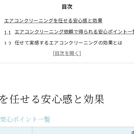
目次
エアコンクリーニングを任せる安心感と効果
エアコンクリーニング依頼で得られる安心ポイント一
任せて実感するエアコンクリーニングの効果とは
健康面でも安心なエアコンクリーニングの理由
自分で掃除する場合との違いを知る
プロに頼むとトラブル予防も万全
専門技術で叶う徹底分解洗浄の魅力
を任せる安心感と効果
プロのエアコンクリーニング分解洗浄工程を比較
専門技術がもたらす徹底洗浄の実力
る安心ポイント一覧
セルフ掃除とプロの分解技術の違い
見落としがちな内部まで徹底クリーニング