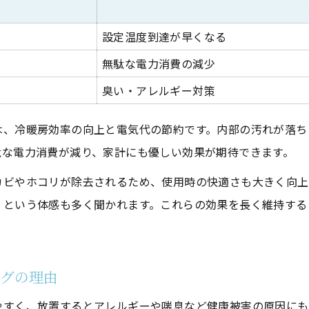
無駄な電力消費を防ぐコツと注意点
設定温度到達が早くなる
セルフ掃除と比較した依頼の価値と実感
無駄な電力消費の減少
セルフ掃除vsプロ依頼の効果比較表
臭い・アレルギー対策
エアコンクリーニング依頼の価値を実感する瞬間
自分でやる場合の限界と注意点
は、冷暖房効率の向上と電気代の節約です。内部の汚れが落ち
プロに頼むと得られる満足感の違い
駄な電力消費が減り、家計にも優しい効果が期待できます。
エアコンクリーニングを選ぶ際の判断基準
カビやホコリが除去されるため、使用時の快適さも大きく向上
お気軽にお問い合わせください
お気軽にお問い合わせください
依頼前に知っておきたいメリットと注意点
」という体感も多く聞かれます。これらの効果を長く維持する
エアコンクリーニング依頼前のメリット・注意点早見
依頼時に押さえるべきポイントまとめ
トラブルを防ぐエアコンクリーニングの注意点
ングの理由
費用対効果を高めるための選び方
やすく、放置するとアレルギーや喘息など健康被害の原因にも