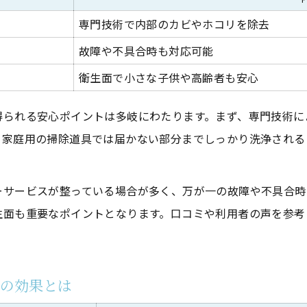
ファンや熱交換器の清掃が重要な理由
専門技術で内部のカビやホコリを除去
家族の健康守るプロのクリーニング活用法
故障や不具合時も対応可能
家族の健康を守るエアコンクリーニングのポイント
衛生面で小さな子供や高齢者も安心
カビ・ホコリ対策に効果的なプロ依頼
得られる安心ポイントは多岐にわたります。まず、専門技術に
子どもや高齢者に安心な空気環境づくり
。家庭用の掃除道具では届かない部分までしっかり洗浄される
エアコンクリーニング活用でアレルギー予防
健康リスクを減らすプロの技術とは
ーサービスが整っている場合が多く、万が一の故障や不具合時
電気代節約へつながる清掃のポイント解説
生面も重要なポイントとなります。口コミや利用者の声を参考
電気代節約に効果的なエアコンクリーニングの手順
プロのクリーニングで効率アップを実感
エアコンクリーニングで冷暖房効率が変わる理由
グの効果とは
セルフ掃除とプロ依頼の節電効果比較