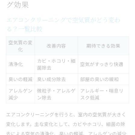
グ効果
室内のカビ・ホコリ除去がもたらす安心感
とは
エアコンクリーニングで空気質がどう変わ
る？一覧比較
節電も叶えるエアコンクリーニングの魅力
掃除前後で電気代がどう変化？節電効果を
空気質の変
改善内容
期待できる効果
化
表で解説
エアコンクリーニングが節約にも直結する
カビ・ホコリ・細
清浄化
空気がすっきり快適
菌除去
理由
臭いの軽減
臭い成分除去
部屋の臭いの緩和
効き目アップで快適温度を保つコツ
アレルゲン
微粒子・アレルゲ
アレルギー・喘息リ
エアコンクリーニングの節電メリットと注
減少
ン除去
スク低減
意点
電気代節約を実感した体験談まとめ
エアコンクリーニングを行うと、室内の空気質が大きく
自分で掃除する場合のメリットと難点を解説
変化します。主な変化として、カビやホコリ、細菌の除
去による空気の清浄化、臭いの軽減、アレルゲンの減少
セルフ掃除と業者依頼の違いを項目別で比