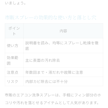
いましょう。
市販スプレーの効果的な使い方と落とし穴
ポイン
内容
ト
説明書を読み、均等にスプレーし乾燥を徹
使い方
底
効果範
主に表面の汚れ除去
囲
注意点
年数回まで・液だれや故障に注意
リスク
内部カビ除去には不十分
市販のエアコン洗浄スプレーは、手軽にフィン部分のホ
コリや汚れを落とせるアイテムとして人気があります。