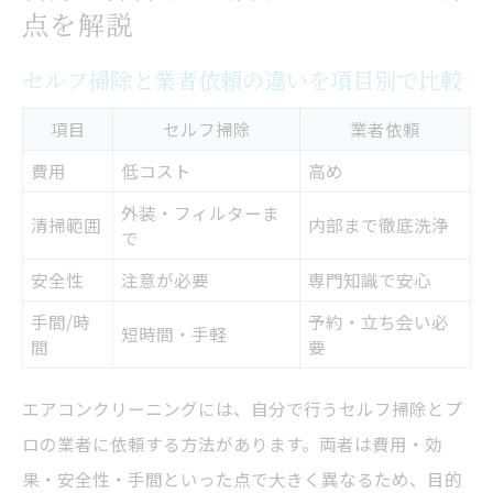
点を解説
セルフ掃除と業者依頼の違いを項目別で比較
項目
セルフ掃除
業者依頼
費用
低コスト
高め
外装・フィルターま
清掃範囲
内部まで徹底洗浄
で
安全性
注意が必要
専門知識で安心
手間/時
予約・立ち会い必
短時間・手軽
間
要
エアコンクリーニングには、自分で行うセルフ掃除とプ
ロの業者に依頼する方法があります。両者は費用・効
果・安全性・手間といった点で大きく異なるため、目的