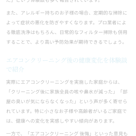
効果が長続きしない原因とその対策
また、アレルギー持ちのお子様の場合、定期的な掃除に
定期メンテナンスで得られる恩恵
よって症状の悪化を防ぎやすくなります。プロ業者によ
持続効果を高める日常ケア術
る徹底洗浄はもちろん、日常的なフィルター掃除も併用
することで、より高い予防効果が期待できるでしょう。
エアコンクリーニング後の健康変化を体験談
で紹介
実際にエアコンクリーニングを実施した家庭からは、
「クリーニング後に家族全員の咳や鼻水が減った」「部
屋の臭いが気にならなくなった」という声が多く寄せら
れています。特に小さなお子様や高齢者がいるご家庭で
は、健康への変化を実感しやすい傾向があります。
一方で、「エアコンクリーニング 後悔」といった意見も