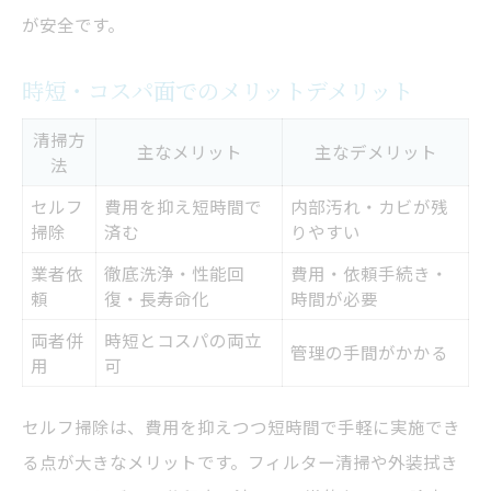
が安全です。
時短・コスパ面でのメリットデメリット
清掃方
主なメリット
主なデメリット
法
セルフ
費用を抑え短時間で
内部汚れ・カビが残
掃除
済む
りやすい
業者依
徹底洗浄・性能回
費用・依頼手続き・
頼
復・長寿命化
時間が必要
両者併
時短とコスパの両立
管理の手間がかかる
用
可
セルフ掃除は、費用を抑えつつ短時間で手軽に実施でき
る点が大きなメリットです。フィルター清掃や外装拭き