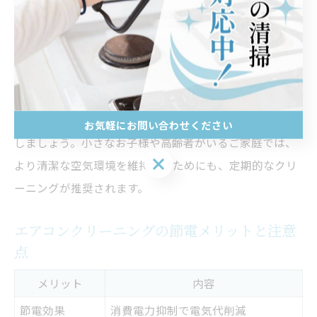
組み合わせることが挙げられます。また、エアコンの運
転前後に送風運転を活用し、内部の湿気を飛ばしてカビ
の発生を防ぐことも効果的です。
ただし、自己流の掃除では取り切れない汚れが残る場合
もあるため、効き目が感じられない際は業者依頼も検討
お気軽にお問い合わせください
しましょう。小さなお子様や高齢者がいるご家庭では、
お気軽にお問い合わせください
より清潔な空気環境を維持するためにも、定期的なクリ
ーニングが推奨されます。
エアコンクリーニングの節電メリットと注意
点
メリット
内容
節電効果
消費電力抑制で電気代削減