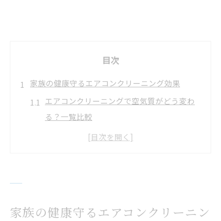
目次
家族の健康守るエアコンクリーニング効果
エアコンクリーニングで空気質がどう変わ
る？一覧比較
子どもの咳やアレルギー軽減に効果的な理
由
エアコンクリーニング後の健康変化を体験
談で紹介
アレルギー対策なら定期的な掃除が必須な
家族の健康守るエアコンクリーニン
ワケ