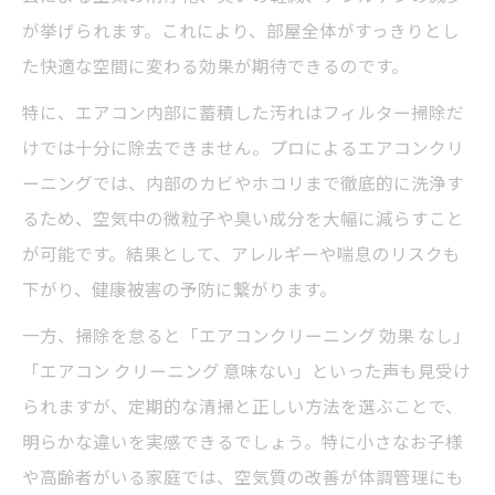
が挙げられます。これにより、部屋全体がすっきりとし
較
た快適な空間に変わる効果が期待できるのです。
エアコンクリーニングを自分で行う際の注
意点
特に、エアコン内部に蓄積した汚れはフィルター掃除だ
市販スプレーの効果的な使い方と落とし穴
けでは十分に除去できません。プロによるエアコンクリ
ーニングでは、内部のカビやホコリまで徹底的に洗浄す
故障リスクを避けるためのポイント
るため、空気中の微粒子や臭い成分を大幅に減らすこと
時短・コスパ面でのメリットデメリット
が可能です。結果として、アレルギーや喘息のリスクも
「効果なし」や後悔しないための正しい知識
下がり、健康被害の予防に繋がります。
エアコンクリーニング「効果なし」と感じ
一方、掃除を怠ると「エアコンクリーニング 効果 なし」
る原因一覧
「エアコン クリーニング 意味ない」といった声も見受け
後悔しないために知っておきたい注意点
られますが、定期的な清掃と正しい方法を選ぶことで、
なぜ掃除してもすぐカビが生えるのか
明らかな違いを実感できるでしょう。特に小さなお子様
失敗しがちなケースと対策方法
や高齢者がいる家庭では、空気質の改善が体調管理にも