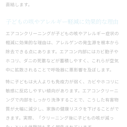
エアコンクリーニングの本当の意味と必要
直結します。
性
子どもの咳やアレルギー軽減に効果的な理由
掃除頻度で差が出る空気環境と電気代
掃除頻度ごとに変わる効果・電気代を比較
エアコンクリーニングが子どもの咳やアレルギー症状の
表で紹介
軽減に効果的な理由は、アレルゲンの発生源を根本から
エアコンクリーニングは何年に一回がベス
除去できる点にあります。エアコン内部にはカビ胞子や
ト？
ホコリ、ダニの死骸などが蓄積しやすく、これらが空気
頻度が高いと得られる健康メリット
中に拡散されることで呼吸器に悪影響を及ぼします。
間隔が空きすぎると起きるリスクとは
特に子どもは大人よりも免疫力が弱く、カビやホコリに
家族構成や生活スタイル別の最適頻度
敏感に反応しやすい傾向があります。エアコンクリーニ
ングで内部をしっかり洗浄することで、こうした有害物
エアコンクリーニング後の持続効果を検証
質が大幅に減少し、家族の健康リスクを下げることがで
持続期間と効果の変化を時系列でまとめ
きます。実際、「クリーニング後に子どもの咳が減っ
クリーニング後すぐカビ再発を防ぐコツ
た」という体験談も多く報告されています。