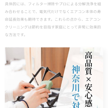
具体的には、フィルター掃除やプロによる分解洗浄を組
み合わせることで、電気代だけでなくエアコン本体の寿
命延長効果も期待できます。これらの点から、エアコン
クリーニングは節約を目指す家庭にとって非常に効果的
な方法です。
効き目アップで快適温度を保つコツ
エアコンクリーニングやフィルター掃除を行うことで、
エアコン本来の冷暖房効率が回復し、設定温度の室内環
境をスムーズに保つことができます。これは、内部の汚
れやカビが除去されることで空気の流れが良くなり、熱
交換効率が向上するためです。
快適な温度を維持するためのコツとしては、月に1～2回
のフィルター掃除と、年1回程度のプロによる分解洗浄を