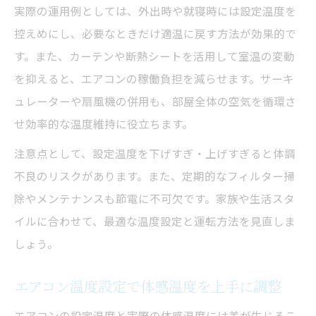
方
実際の運用例としては、外出時や就寝時には設定温度を
冬のエアコン温度設定で快適に過ごす方法
控えめにし、必要なときだけ適温に戻す方法が効果的で
エアコンの知識で冬の最適温度設定を知る
す。また、カーテンや断熱シートを活用して室温の変動
を抑えると、エアコンの稼働負担を減らせます。サーキ
冬のエアコン温度設定と体感温度の工夫
ュレーターや扇風機の併用も、部屋全体の空気を循環さ
エアコンの知識で暖房効率と節約を両立
せ効率的な温度維持に役立ちます。
冬場のエアコン温度設定と健康維持のポイ
ント
注意点として、設定温度を下げすぎ・上げすぎると体調
不良のリスクがあります。また、定期的なフィルター掃
エアコンの知識で冬の快適空間を作る方法
除やメンテナンスも節電に不可欠です。家族や生活スタ
湿度と空気循環を活かした快適温度の実現
イルに合わせて、最適な温度設定と運転方法を見直しま
エアコンの知識で湿度対策と温度設定の両
しょう。
立
湿度管理とエアコン温度設定の相乗効果
エアコン温度設定で体感温度を上手に調整
エアコンの知識でサーキュレーターを活用
エアコンの設定温度と実際の体感温度には差が生じるこ