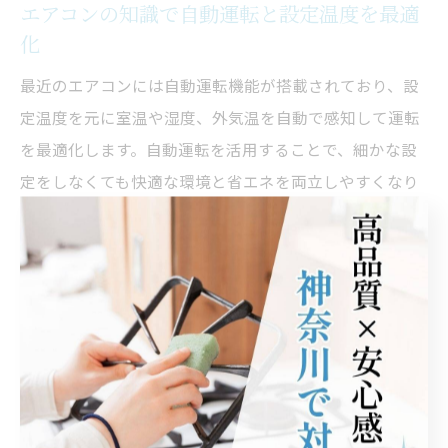
エアコンの知識で自動運転と設定温度を最適
化
最近のエアコンには自動運転機能が搭載されており、設
定温度を元に室温や湿度、外気温を自動で感知して運転
を最適化します。自動運転を活用することで、細かな設
定をしなくても快適な環境と省エネを両立しやすくなり
ます。
自動運転を上手に使うポイントは、まず推奨設定温度
（冷房28度、暖房20度など）を目安に設定し、部屋の断
熱性や家族の体感温度に応じて微調整することです。加
えて、サーキュレーターや加湿器との併用も効果的で
す。
注意点としては、フィルターの汚れや室外機の状態が自