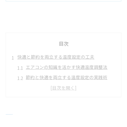
目次
快適と節約を両立する温度設定の工夫
エアコンの知識を活かす快適温度調整法
節約と快適を両立する温度設定の実践術
エアコン温度設定で体感温度を上手に調整
エアコンの知識で節電と省エネを目指すに
は
最適なエアコン温度設定と省エネの関係