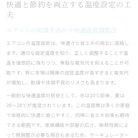
エアコンの知識で最適な設定温度を見極める
快適と節約を両立する温度設定の工
エアコンの知識で生活環境別の温度設定
夫
推奨温度とエアコン知識を組み合わせた節
エアコンの知識を活かす快適温度調整法
約術
エアコンの温度設定は、快適さと省エネの両立に直結し
実際の室温を考慮したエアコンの知識活用
ます。適切な設定温度を知り、正しく調整することで室
法
温を理想的に保ちつつ、無駄な電気代を抑えることが可
エアコンの知識で自動運転と設定温度を最
能です。特に冬場は暖房の設定温度が高すぎると電気代
適化
が増加し、乾燥や体調不良のリスクも高まります。
エアコン温度設定の根拠とその活用方法
一般的な快適温度の目安として、冬は20℃前後、夏は
寝るときのエアコン温度設定のコツを伝授
26〜28℃が推奨されています。この温度帯は多くの家庭
エアコンの知識で寝るときの快適設定を実
で体感的に快適と感じやすく、同時に省エネ効果も期待
現
できる範囲です。家族構成や部屋の広さ、断熱性能によ
寝室でのエアコン温度設定と睡眠の質向上
って微調整が必要な場合もあるため、サーキュレーター