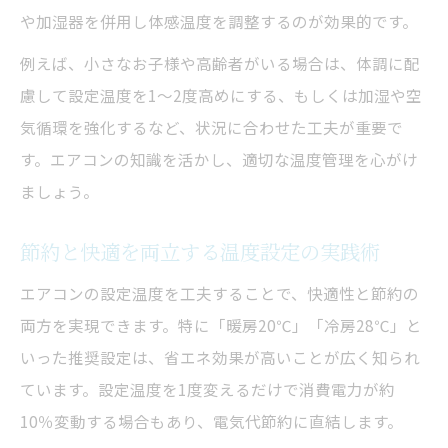
術
や加湿器を併用し体感温度を調整するのが効果的です。
エアコンの知識で寝冷え防止と節約を両立
例えば、小さなお子様や高齢者がいる場合は、体調に配
エアコン温度設定で夜間の体感温度を調整
慮して設定温度を1〜2度高めにする、もしくは加湿や空
エアコンの知識で寝るときの省エネ運転法
気循環を強化するなど、状況に合わせた工夫が重要で
室温と設定温度の差を理解して省エネへ
す。エアコンの知識を活かし、適切な温度管理を心がけ
エアコンの知識で室温と設定温度の違いを
ましょう。
解説
節約と快適を両立する温度設定の実践術
設定温度と実際の室温差の要因をエアコン
知識で把握
エアコンの設定温度を工夫することで、快適性と節約の
エアコン温度設定と室温の関係性を深掘り
両方を実現できます。特に「暖房20℃」「冷房28℃」と
エアコンの知識でセンサー活用の省エネ効
いった推奨設定は、省エネ効果が高いことが広く知られ
果
ています。設定温度を1度変えるだけで消費電力が約
室温管理に役立つエアコン温度設定の考え
10％変動する場合もあり、電気代節約に直結します。