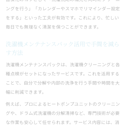
最新の洗濯機クリーニングサービス事情を
ングを行う」「カレンダーやスマホでリマインダー設定
紹介
をする」といった工夫が有効です。これにより、忙しい
毎日でも無理なく清潔を保つことができます。
洗濯機クリーニングの新技術による清潔維
持法
洗濯機メンテナンスパック活用で手間を減ら
ドラム式洗濯機にも適したクリーニング方
す方法
法
洗濯機メンテナンスパックは、洗濯機クリーニングと各
ヒートポンプ搭載機の洗濯機クリーニング
種点検がセットになったサービスです。これを活用する
の特徴
ことで、自分で分解や内部の洗浄を行う手間や時間を大
洗濯機クリーニングサービス選びのポイン
幅に削減できます。
ト
例えば、プロによるヒートポンプユニットのクリーニン
分解洗浄なら洗濯機の性能を長く守れる理由
グや、ドラム式洗濯機の分解清掃など、専門技術が必要
洗濯機クリーニングで得られる分解洗浄の
な作業も安心して任せられます。サービス内容には、消
効果