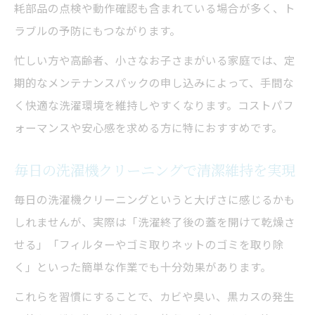
耗部品の点検や動作確認も含まれている場合が多く、ト
分解洗浄が洗濯機の隠れた汚れを徹底除去
ラブルの予防にもつながります。
する
忙しい方や高齢者、小さなお子さまがいる家庭では、定
洗濯機クリーニングと分解洗浄の違いを徹
期的なメンテナンスパックの申し込みによって、手間な
底比較
く快適な洗濯環境を維持しやすくなります。コストパフ
性能維持には分解洗浄と洗濯機クリーニン
ォーマンスや安心感を求める方に特におすすめです。
グの併用
分解洗浄の最適な頻度とタイミングを解説
毎日の洗濯機クリーニングで清潔維持を実現
安心のメンテナンスパックを活かすポイント
毎日の洗濯機クリーニングというと大げさに感じるかも
洗濯機クリーニング込みのパックで安心を
しれませんが、実際は「洗濯終了後の蓋を開けて乾燥さ
実現
せる」「フィルターやゴミ取りネットのゴミを取り除
メンテナンスパック選びで重視すべきポイ
く」といった簡単な作業でも十分効果があります。
ント
これらを習慣にすることで、カビや臭い、黒カスの発生
洗濯機クリーニングサービスの保証内容を