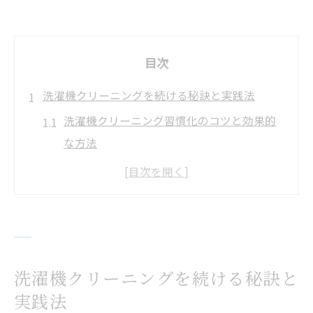
目次
洗濯機クリーニングを続ける秘訣と実践法
洗濯機クリーニング習慣化のコツと効果的
な方法
洗濯機メンテナンスパック活用で手間を減
らす方法
毎日の洗濯機クリーニングで清潔維持を実
現
洗濯機クリーニングが家事効率化に役立つ
洗濯機クリーニングを続ける秘訣と
理由
実践法
失敗しない洗濯機クリーニング頻度の見極