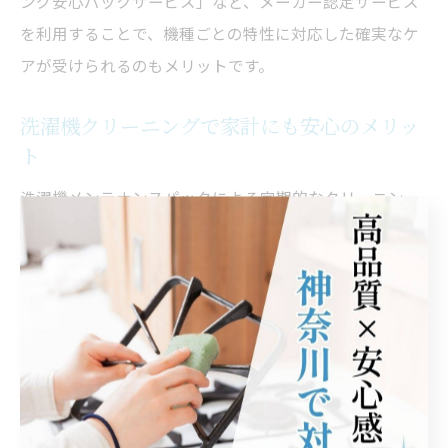
ング安心パックサービス」など、メーカー認定サービス
を利用することで、機種ごとの特性に対応した確実なケ
アが受けられるのもメリットです。
洗濯機クリーニングで家計にも安心のメリッ
ト
洗濯機メンテナンスパックによる定期的なクリーニン
グ・点検は、家計面でも大きな安心につながります。な
ぜなら、内部の汚れや部品の劣化を早期に発見できるこ
とで、高額な修理代や突発的な買い替えリスクを未然に
防げるからです。
例えば、分解洗浄を怠るとヒートポンプや乾燥経路の詰
まりが進行し、修理費用が数万円単位になることも。パ
ックサービスを利用すれば、定額で必要なメンテナンス