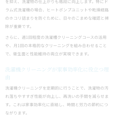
を抑え、洗濯物の仕上がりも格段に向上します。特にド
確認
ラム式洗濯機の場合、ヒートポンプユニットや乾燥経路
洗濯機クリーニング後の快適さを長持ちさ
のホコリ詰まりを防ぐために、日々のこまめな確認と掃
せる工夫
除が重要です。
パック利用で洗濯機クリーニング作業を効
さらに、週1回程度の洗濯槽クリーニングコースの活用
率化
や、月1回の本格的なクリーニングを組み合わせること
異音や汚れ対策に日常で役立つコツ
で、衛生面と性能維持の両立が実現できます。
洗濯機クリーニングで異音と汚れを予防す
る方法
洗濯機クリーニングが家事効率化に役立つ理
由
洗濯機クリーニング後のケアで清潔をキー
プ
洗濯機クリーニングを定期的に行うことで、洗濯物の汚
異音発生時の洗濯機クリーニング実践ポイ
れ落ちやすすぎ性能が向上し、再洗いの手間を減らせま
ント
す。これは家事効率化に直結し、時間と労力の節約につ
洗濯機クリーニングがトラブル予防に効果
ながります。