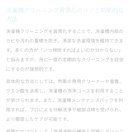
め方
洗濯機クリーニング習慣化のコツと効果的な
方法
洗濯機メンテナンスパックの効果徹底解説
洗濯機クリーニングと点検の相乗効果を解
洗濯機クリーニングを習慣化することで、洗濯槽内部の
説
カビや汚れの蓄積を防ぎ、清潔な洗濯環境を維持できま
メンテナンスパックで性能維持が長続きす
す。多くの方が「いつ掃除すればよいのか分からない」
る理由
と悩みますが、月に一度の定期的なクリーニングを目安
にするのが理想的です。
洗濯機クリーニングが故障リスクを抑える
仕組み
具体的な方法としては、市販の専用クリーナーや重曹、
パック利用で洗濯機クリーニング負担が軽
クエン酸を活用し、洗濯槽の洗浄コースを利用すること
減
が挙げられます。また、洗濯機メンテナンスパックを利
用すれば、プロによる分解洗浄や細部点検も受けられ、
洗濯機クリーニングで家計にも安心のメリ
より徹底したケアが可能です。
ット
清潔維持に役立つ最新クリーニング事情
習慣化のコツとして「洗濯洗剤の補充と同時にクリーニ