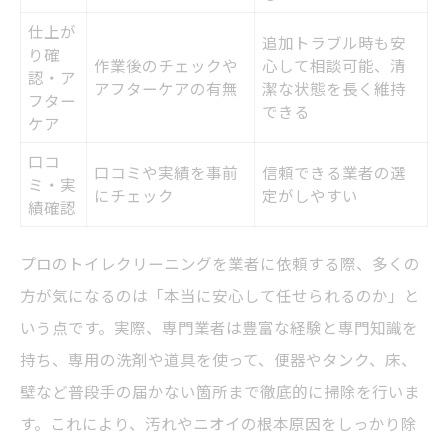
仕上が
追加トラブル時も安
り確
作業後のチェックや
心して相談可能、清
認・ア
アフターケアの有無
潔な状態を長く維持
フター
できる
ケア
口コ
口コミや実績を事前
信頼できる業者の選
ミ・実
にチェック
定がしやすい
績確認
プロのトイレクリーニングを業者に依頼する際、多くの
方が気になるのは「本当に安心して任せられるのか」と
いう点です。実際、専門業者は豊富な経験と専門知識を
持ち、専用の洗剤や道具を使って、便器やタンク、床、
壁など普段手の届かない箇所まで徹底的に掃除を行いま
す。これにより、汚れやニオイの根本原因をしっかり除