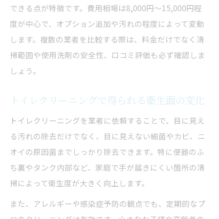
トイレクリーニング依頼前後の注意点表
できる点が特徴です。費用相場は8,000円〜15,000円程
トイレクリーナーを流してはいけない理由
度が中心で、オプション追加や汚れの程度によって変動
トイレ掃除のタブー行為をチェック
します。複数の業者を比較する際は、料金だけでなく清
掃範囲や使用洗剤の安全性、口コミ評価も必ず確認しま
業者とのやり取りで気を付けるポイント
しょう。
トイレクリーニング後のトラブル予防策
トイレクリーニングで得られる衛生面の変化
トイレクリーニングを業者に依頼することで、目に見え
る汚れの除去だけでなく、目に見えない細菌やカビ、ニ
オイの原因菌までしっかり除去できます。特に便器のふ
ち裏やタンク内部など、家庭で手が届きにくい箇所の清
掃によって衛生度が大きく向上します。
また、アレルギーや感染症予防の観点でも、定期的なプ