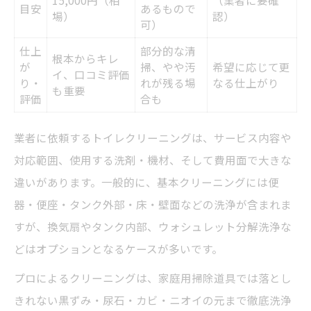
15,000円（相
（業者に要確
目安
あるもので
業者のトイレクリーニング技術比較
場）
認）
可）
プロが使う洗剤と道具の違い
仕上
部分的な清
根本からキレ
頑固な汚れに強い清掃法を紹介
が
掃、やや汚
希望に応じて更
イ、口コミ評価
り・
れが残る場
なる仕上がり
トイレクリーニングで落ちる汚れの種類
も重要
評価
合も
自力清掃と業者依頼の効果差
業者に依頼するトイレクリーニングは、サービス内容や
ハウスクリーニングで衛生的なトイレを実現
対応範囲、使用する洗剤・機材、そして費用面で大きな
ハウスクリーニング内容比較表
違いがあります。一般的に、基本クリーニングには便
トイレクリーニングと他箇所の同時依頼術
器・便座・タンク外部・床・壁面などの洗浄が含まれま
衛生的なトイレを保つためのポイント
すが、換気扇やタンク内部、ウォシュレット分解洗浄な
ハウスクリーニングで得られる清潔効果
どはオプションとなるケースが多いです。
トイレクリーニング依頼後の維持方法
プロによるクリーニングは、家庭用掃除道具では落とし
依頼時に知っておきたい注意点まとめ
きれない黒ずみ・尿石・カビ・ニオイの元まで徹底洗浄