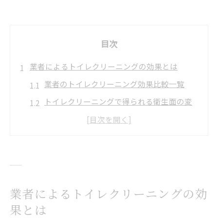
目次
業者によるトイレクリーニングの効果とは
業者のトイレクリーニング効果比較一覧
トイレクリーニングで得られる衛生面の変
化
プロによるトイレクリーニングの持続力
頑固な汚れも業者で落とせる理由を解説
自分で掃除する場合との違いを知る
プロに依頼するトイレ清掃の安心感を解説
業者によるトイレクリーニングの効
プロのトイレクリーニング安心ポイント表
果とは