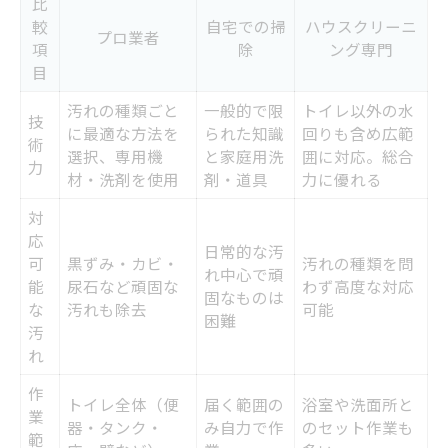
比
較
自宅での掃
ハウスクリーニ
プロ業者
項
除
ング専門
目
汚れの種類ごと
一般的で限
トイレ以外の水
技
に最適な方法を
られた知識
回りも含め広範
術
選択、専用機
と家庭用洗
囲に対応。総合
力
材・洗剤を使用
剤・道具
力に優れる
対
応
日常的な汚
可
黒ずみ・カビ・
汚れの種類を問
れ中心で頑
能
尿石など頑固な
わず高度な対応
固なものは
な
汚れも除去
可能
困難
汚
れ
作
トイレ全体（便
届く範囲の
浴室や洗面所と
業
器・タンク・
み自力で作
のセット作業も
範