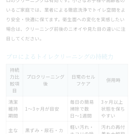
ロのクリーニングは有効です。小さなお子様や高齢者の
いるご家庭では、業者による徹底洗浄でトイレ空間をよ
り安全・快適に保てます。衛生面への変化を実感したい
場合は、クリーニング前後のニオイや見た目の違いに注
目してください。
プロによるトイレクリーニングの持続力
持続
力比
プロクリーニング
日常のセル
併用時
較項
後
フケア
目
清潔
毎日の簡易
3ヶ月以上
維持
1〜3ヶ月が目安
掃除で数
状態を保ち
期間
日〜1週間
やすい
軽い汚れ・
汚れの再付
主な
黒ずみ・尿石・カ
ホコリの除
着を大幅抑