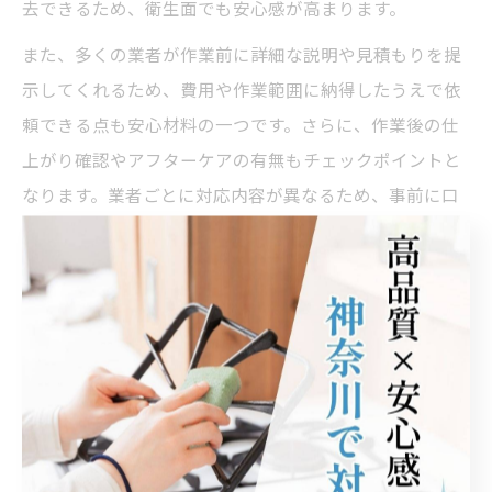
去できるため、衛生面でも安心感が高まります。
また、多くの業者が作業前に詳細な説明や見積もりを提
示してくれるため、費用や作業範囲に納得したうえで依
頼できる点も安心材料の一つです。さらに、作業後の仕
上がり確認やアフターケアの有無もチェックポイントと
なります。業者ごとに対応内容が異なるため、事前に口
コミや実績を確認することで、信頼できるサービスを見
極めやすくなります。
トイレクリーニング依頼で得られる信頼感
業者にトイレクリーニングを依頼することで得られる最
大のメリットは、プロならではの信頼感です。自分では
落としきれない黒ずみやカビ、頑固な尿石なども、専門
技術によってしっかり除去されるため、清潔なトイレ空