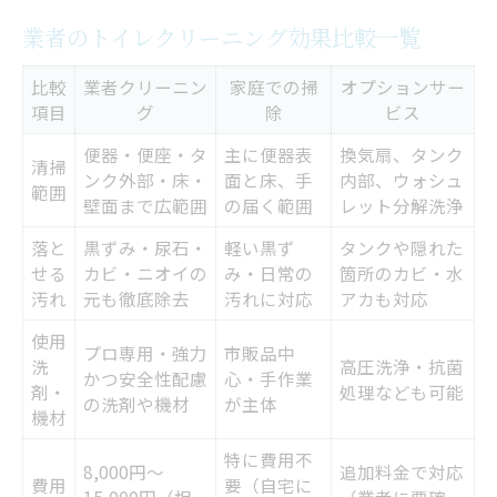
トイレクリーニング依頼で得られる信頼感
業者のトイレクリーニング効果比較一覧
清掃後の仕上がり満足度が高い理由
比較
業者クリーニン
家庭での掃
オプションサー
トイレクリーニングで衛生管理が楽にな
項目
グ
除
ビス
る？
便器・便座・タ
主に便器表
換気扇、タンク
プロに頼むとトラブルが減る秘密
清掃
ンク外部・床・
面と床、手
内部、ウォシュ
範囲
トイレクリーニングを頼む場合のポイント
壁面まで広範囲
の届く範囲
レット分解洗浄
トイレクリーニング依頼時の比較表
落と
黒ずみ・尿石・
軽い黒ず
タンクや隠れた
せる
カビ・ニオイの
み・日常の
箇所のカビ・水
業者選びで注目したいポイント解説
汚れ
元も徹底除去
汚れに対応
アカも対応
トイレクリーニングの範囲を事前確認しよ
使用
プロ専用・強力
市販品中
う
洗
高圧洗浄・抗菌
かつ安全性配慮
心・手作業
剤・
処理なども可能
オプションサービスの選び方と注意点
の洗剤や機材
が主体
機材
口コミや評判を活用する方法
特に費用不
8,000円〜
追加料金で対応
手ごわい汚れも業者で解決できる理由
費用
要（自宅に