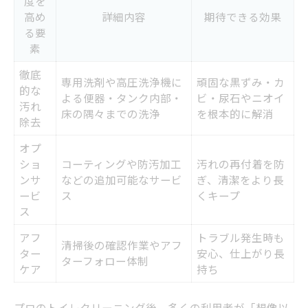
度を
高め
詳細内容
期待できる効果
る要
素
徹底
専用洗剤や高圧洗浄機に
頑固な黒ずみ・カ
的な
よる便器・タンク内部・
ビ・尿石やニオイ
汚れ
床の隅々までの洗浄
を根本的に解消
除去
オプ
ショ
コーティングや防汚加工
汚れの再付着を防
ンサ
などの追加可能なサービ
ぎ、清潔をより長
ービ
ス
くキープ
ス
アフ
トラブル発生時も
清掃後の確認作業やアフ
ター
安心、仕上がり長
ターフォロー体制
ケア
持ち
プロのトイレクリーニング後、多くの利用者が「想像以