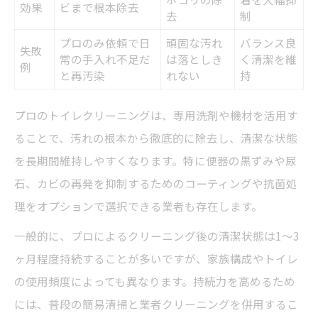
効果
ビまで根本除去
去
制
プロのみ依頼で日
頑固な汚れ
バランス良
失敗
常の手入れ不足だ
は落としき
く清潔を維
例
と再汚染
れない
持
プロのトイレクリーニングは、専用洗剤や機材を活用す
ることで、汚れの根本から徹底的に除去し、清潔な状態
を長期間維持しやすくなります。特に便器の黒ずみや尿
石、カビの再発を抑制するためのコーティングや抗菌処
理をオプションで選択できる業者も存在します。
一般的に、プロによるクリーニング後の清潔状態は1〜3
ヶ月程度持続することが多いですが、家族構成やトイレ
の使用頻度によっても異なります。持続力を高めるため
には、普段の簡易清掃と業者クリーニングを併用するこ