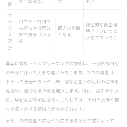
床・壁など）
業
多い
囲
サ
ー
口コミ・評判で
総合的な衛生環
ビ
技術力や得意分
個人の判断
境アップにつな
ス
野の見分けが可
となる
がるプランあり
選
能
択
業者に頼むトイレクリーニングの技術は、一般的な自宅
の掃除と比べて大きな違いがあります。プロの業者は、
トイレの便器やタンク、床、壁など各所の汚れの種類を
見極め、適切な清掃法を選択します。特に、黒ずみやカ
ビ、尿石などの頑固な汚れに対しては、専用の洗剤や機
材を使い分ける技術力が求められます。
また、作業範囲の広さや対応できる汚れの質によって、