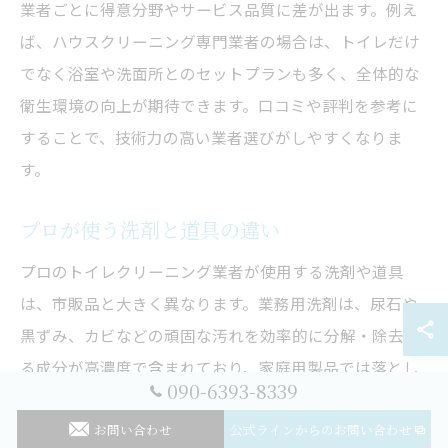
業者ごとに得意分野やサービス品質に差が出ます。例え
ば、ハウスクリーニング専門業者の場合は、トイレだけ
でなく浴室や洗面所とのセットプランも多く、全体的な
衛生環境の向上が期待できます。口コミや評判を参考に
することで、技術力の高い業者選びがしやすくなりま
す。
プロが使う洗剤と道具の違い
プロのトイレクリーニング業者が使用する洗剤や道具
は、市販品と大きく異なります。業務用洗剤は、尿石や
黒ずみ、カビなどの頑固な汚れを効率的に分解・除去す
る成分が高濃度で含まれており、家庭用製品では落とし
090-6393-8339
きれない汚れにも対応可能です。一方で、素材や設備に
お問い合わせ
公式ラインからのお問い合わせ
ダメージを与えないよう、洗剤の種類や濃度を適切に選