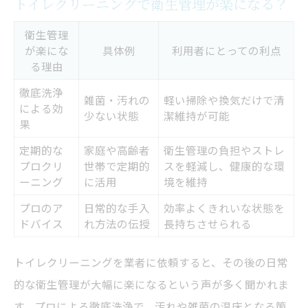
トイレクリーニングで衛生管理が楽になる？
衛生管理
が楽にな
具体例
利用者にとっての利点
る理由
徹底洗浄
雑菌・汚れの
軽い掃除や換気だけで清
による効
少ない状態
潔維持が可能
果
定期的な
家庭や高齢者
衛生管理の負担やストレ
プロクリ
世帯で定期的
スを軽減し、健康的な環
ーニング
に活用
境を維持
プロのア
日常的な手入
効率よくきれいな状態を
ドバイス
れ方法の伝授
長持ちさせられる
トイレクリーニングを業者に依頼すると、その後の日常
的な衛生管理が大幅に楽になるという声が多く聞かれま
す。プロによる徹底洗浄で、汚れや雑菌の温床となる箇