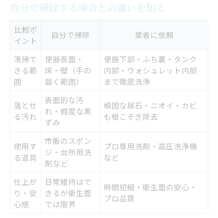
自分で掃除する場合との違いを知る
比較ポ
自分で掃除
業者に依頼
イント
清掃で
便器表面・
便器下部・ふち裏・タンク
きる範
床・壁（手の
内部・ウォシュレット内部
囲
届く範囲）
まで徹底洗浄
表面的な汚
落とせ
頑固な尿石・ニオイ・カビ
れ・軽度な黒
る汚れ
も根こそぎ除去
ずみ
市販のスポン
使用す
プロ専用洗剤・高圧洗浄機
ジ・台所用洗
る道具
など
剤など
仕上が
日常維持はで
時間短縮・衛生面の安心・
り・安
きるが衛生面
プロ品質
心感
では限界