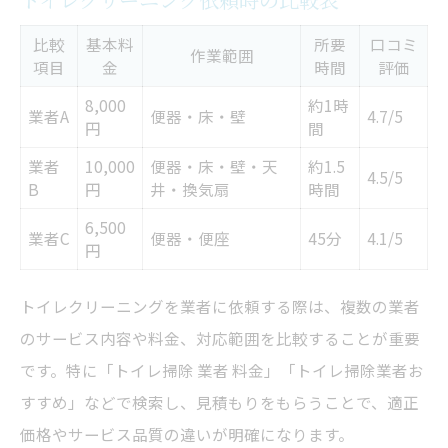
比較
基本料
所要
口コミ
作業範囲
項目
金
時間
評価
8,000
約1時
業者A
便器・床・壁
4.7/5
円
間
業者
10,000
便器・床・壁・天
約1.5
4.5/5
B
円
井・換気扇
時間
6,500
業者C
便器・便座
45分
4.1/5
円
トイレクリーニングを業者に依頼する際は、複数の業者
のサービス内容や料金、対応範囲を比較することが重要
です。特に「トイレ掃除 業者 料金」「トイレ掃除業者お
すすめ」などで検索し、見積もりをもらうことで、適正
価格やサービス品質の違いが明確になります。