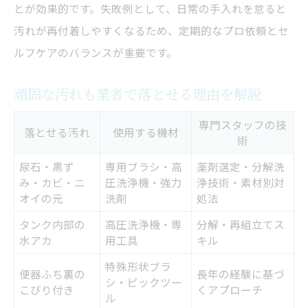
とが効果的です。失敗例として、日常の手入れを怠ると
汚れが再付着しやすくなるため、定期的なプロ依頼とセ
ルフケアのバランスが重要です。
頑固な汚れも業者で落とせる理由を解説
専門スタッフの技
落とせる汚れ
使用する機材
術
尿石・黒ず
専用ブラシ・高
薬剤選定・分解洗
み・カビ・ニ
圧洗浄機・強力
浄技術・素材別対
オイの元
洗剤
処法
タンク内部の
高圧洗浄機・専
分解・再組立てス
水アカ
用工具
キル
特殊形状ブラ
便器ふち裏の
長年の経験に基づ
シ・ピックツー
こびり付き
くアプローチ
ル