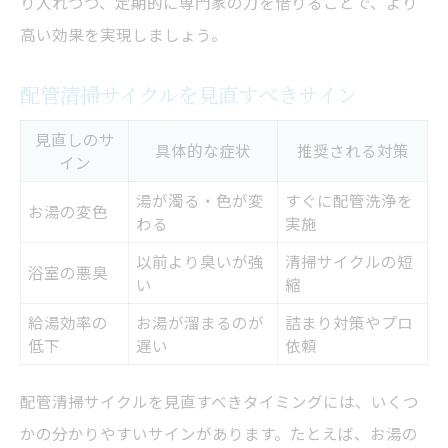
り入れつつ、定期的に専門家の力を借りることで、より
高い効果を実現しましょう。
配管清掃サイクルを見直すべきサイン
見直しのサ
具体的な症状
推奨される対策
イン
湯が濁る・色が変
すぐに配管洗浄を
お湯の変色
わる
実施
以前より臭いが強
清掃サイクルの短
浴室の悪臭
い
縮
給湯効率の
お湯が溜まるのが
詰まり対策やプロ
低下
遅い
依頼
配管清掃サイクルを見直すべきタイミングには、いくつ
かの分かりやすいサインがあります。たとえば、お湯の