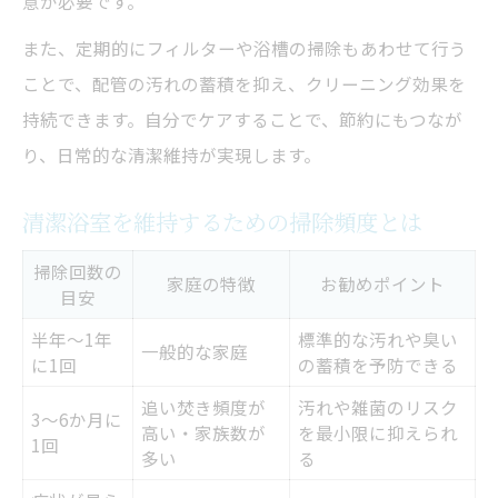
意が必要です。
また、定期的にフィルターや浴槽の掃除もあわせて行う
ことで、配管の汚れの蓄積を抑え、クリーニング効果を
持続できます。自分でケアすることで、節約にもつなが
り、日常的な清潔維持が実現します。
清潔浴室を維持するための掃除頻度とは
掃除回数の
家庭の特徴
お勧めポイント
目安
半年～1年
標準的な汚れや臭い
一般的な家庭
に1回
の蓄積を予防できる
追い焚き頻度が
汚れや雑菌のリスク
3～6か月に
高い・家族数が
を最小限に抑えられ
1回
多い
る