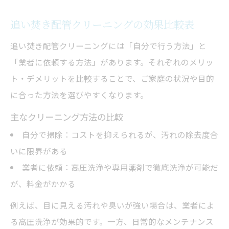
プロによる配管洗浄のメリット一覧表
追い焚き配管クリーニングの効果比較表
快適な生活へ導く配管清掃サイクルとは
理想的な配管クリーニング頻度の目安
追い焚き配管クリーニングには「自分で行う方法」と
追い焚き配管クリーニングで快適生活を実
「業者に依頼する方法」があります。それぞれのメリッ
現
ト・デメリットを比較することで、ご家庭の状況や目的
に合った方法を選びやすくなります。
配管清掃サイクルを見直すべきサイン
定期清掃がもたらす暮らしの質向上
主なクリーニング方法の比較
家族構成別おすすめ配管清掃サイクル
自分で掃除：コストを抑えられるが、汚れの除去度合
いに限界がある
節約につながる追い焚き配管のお手入れ術
業者に依頼：高圧洗浄や専用薬剤で徹底洗浄が可能だ
日常的な追い焚き配管クリーニングで節約
が、料金がかかる
を実感
光熱費削減に役立つ配管ケアの実践法
例えば、目に見える汚れや臭いが強い場合は、業者によ
る高圧洗浄が効果的です。一方、日常的なメンテナンス
配管クリーニングと節約効果の関係を比較