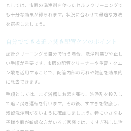
としては、市販の洗浄剤を使ったセルフクリーニングで
追い焚き配管の掃除頻度とコスト節約術
も十分な効果が得られます。状況に合わせて最適な方法
節約志向のための配管クリーニングポイン
を選択しましょう。
ト
汚れや悪臭防止に役立つ洗浄のタイミング
自分でできる追い焚き配管ケアのポイント
追い焚き配管の悪臭が気になった時こそ洗
配管クリーニングを自分で行う場合、洗浄剤選びや正し
浄
い手順が重要です。市販の配管クリーナーや重曹・クエ
汚れが溜まりやすい時期の配管クリーニン
ン酸を活用することで、配管内部の汚れや雑菌を効果的
グ
に除去できます。
配管洗浄の最適タイミング早見表
手順としては、まず浴槽にお湯を張り、洗浄剤を投入し
臭い・詰まりを防ぐ掃除のポイント
て追い焚き運転を行います。その後、すすぎを徹底し、
日常生活で気づく洗浄サインとは
残留洗浄剤がないように確認しましょう。特に小さなお
子様や肌が敏感な方がいるご家庭では、すすぎ残しに注