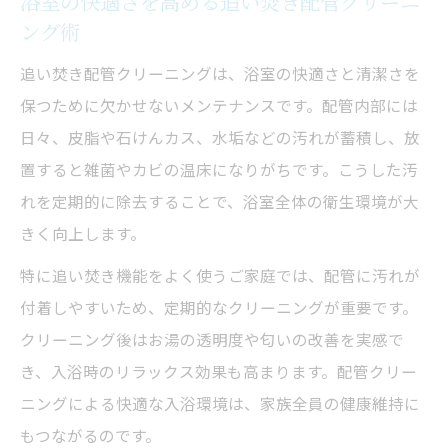
浴室の快適さを高める追い焚き配管クリーニ
は
ング術
追い焚き配管クリーニングが汚れ除去に強
い理由
追い焚き配管クリーニングは、浴室の快適さと清潔さを
保つために欠かせないメンテナンスです。配管内部には
配管内部の雑菌繁殖を防ぐ秘訣
日々、皮脂や石けんカス、水垢などの汚れが蓄積し、放
高圧洗浄と通常洗浄の効果比較表
置すると雑菌やカビの温床になりがちです。こうした汚
配管クリーニングで節約できる光熱費の実
れを定期的に除去することで、浴室全体の衛生環境が大
例
きく向上します。
健康守るための配管洗浄メンテナンスポイント
特に追い焚き機能をよく使うご家庭では、配管に汚れが
健康リスクを減らす追い焚き配管クリーニ
付着しやすいため、定期的なクリーニングが重要です。
ング
クリーニング後はお湯の透明度や匂いの改善を実感で
配管洗浄で防ぐカビ・雑菌の増殖
き、入浴時のリラックス効果も高まります。配管クリー
家族の安心を守る配管メンテナンス術
ニングによる快適な入浴環境は、家族全員の健康維持に
配管クリーニングと健康被害軽減の関係
もつながるのです。