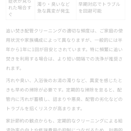
症状が見ら
濁り・臭いなど
早期対応でトラブル
れた場合す
急な異変が発生
を回避可能
ぐ
追い焚き配管クリーニングの適切な頻度は、ご家庭の使
用状況や家族構成によって異なりますが、一般的には半
年から1年に1回が目安とされています。特に頻繁に追い
焚きを利用する場合は、より短い間隔での洗浄が推奨さ
れます。
汚れや臭い、入浴後のお湯の濁りなど、異変を感じたと
きも早めの掃除が必要です。定期的な掃除を怠ると、配
管内に汚れが蓄積し、詰まりや悪臭、配管の劣化などの
トラブルを招くリスクが高まります。
家計節約の観点からも、定期的なクリーニングによる給
湯効率の向上や修理費用の抑制につながるため、計画的