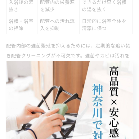
入浴後の湯
配管内の栄養源
できるだけ早く浴槽
抜き
を減少
の湯を抜く
浴槽・浴室
配管への汚れ流
日常的に浴室全体を
の掃除
入を抑制
清潔に保つ
配管内部の雑菌繁殖を抑えるためには、定期的な追い焚
き配管クリーニングが不可欠です。雑菌やカビは汚れを
栄養源にして増殖するため、汚れの蓄積を防ぐことが最
大の予防策となります。
また、入浴後は浴槽内のお湯をできるだけ早く抜き、配
管内に残るお湯を減らすことも効果的です。さらに、浴
室や浴槽自体の掃除も並行して行うことで、配管への汚
れの流入を抑えられます。
「定期クリーニングと日々のひと手間を組み合わせた結