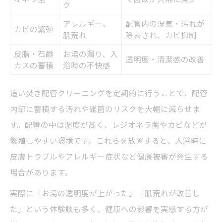
ク
アレルギー、
配管内の湿気・汚れが
カビの繁殖
肌荒れ
除去され、カビ抑制
皮脂・石鹸
お湯の濁り、入
透明度・清潔感の改善
カスの蓄積
浴時の不快感
追い焚き配管クリーニングを定期的に行うことで、配管
内部に蓄積する汚れや雑菌のリスクを大幅に減らせま
す。配管の中は湿度が高く、レジオネラ菌やカビなどが
繁殖しやすい環境です。これらを放置すると、入浴時に
皮膚トラブルやアレルギー症状など健康被害が発生する
場合があります。
実際に「お湯の透明度が上がった」「肌荒れが改善し
た」という体験談も多く、健康への影響を実感する方が