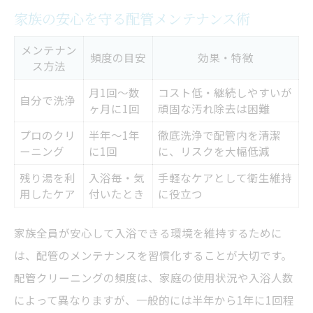
家族の安心を守る配管メンテナンス術
メンテナン
頻度の目安
効果・特徴
ス方法
月1回～数
コスト低・継続しやすいが
自分で洗浄
ヶ月に1回
頑固な汚れ除去は困難
プロのクリ
半年～1年
徹底洗浄で配管内を清潔
ーニング
に1回
に、リスクを大幅低減
残り湯を利
入浴毎・気
手軽なケアとして衛生維持
用したケア
付いたとき
に役立つ
家族全員が安心して入浴できる環境を維持するために
は、配管のメンテナンスを習慣化することが大切です。
配管クリーニングの頻度は、家庭の使用状況や入浴人数
によって異なりますが、一般的には半年から1年に1回程