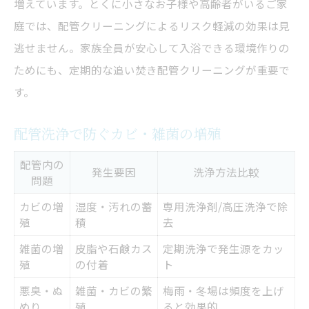
増えています。とくに小さなお子様や高齢者がいるご家
庭では、配管クリーニングによるリスク軽減の効果は見
逃せません。家族全員が安心して入浴できる環境作りの
ためにも、定期的な追い焚き配管クリーニングが重要で
す。
配管洗浄で防ぐカビ・雑菌の増殖
配管内の
発生要因
洗浄方法比較
問題
カビの増
湿度・汚れの蓄
専用洗浄剤/高圧洗浄で除
殖
積
去
雑菌の増
皮脂や石鹸カス
定期洗浄で発生源をカッ
殖
の付着
ト
悪臭・ぬ
雑菌・カビの繁
梅雨・冬場は頻度を上げ
めり
殖
ると効果的