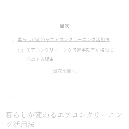
目次
暮らしが変わるエアコンクリーニング活用法
エアコンクリーニングで家事効率が格段に
向上する理由
エアコンの清掃が生活の質向上に与える効
果とは
コスパ重視で選ぶエアコンクリーニングの
活用術
清掃業者の口コミから学ぶ上手な活用ポイ
暮らしが変わるエアコンクリーニン
ント
グ活用法
エアコンクリーニングで快適な室内環境を