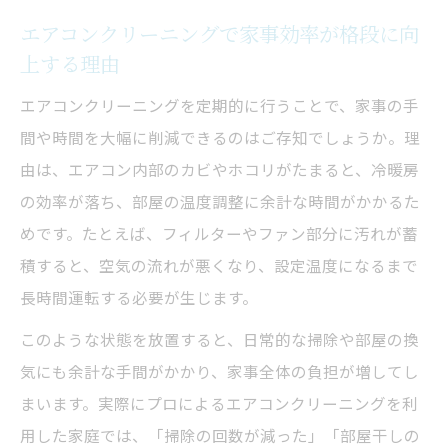
保つコツ
エアコンクリーニングで家事効率が格段に向
上する理由
エアコン掃除で健康的な室内環境を実現
エアコンクリーニングでアレルギー対策が
エアコンクリーニングを定期的に行うことで、家事の手
できる理由
間や時間を大幅に削減できるのはご存知でしょうか。理
清掃で空気の質を改善し健康を守るポイン
由は、エアコン内部のカビやホコリがたまると、冷暖房
ト
の効率が落ち、部屋の温度調整に余計な時間がかかるた
めです。たとえば、フィルターやファン部分に汚れが蓄
カビやホコリの抑制に効果的なエアコン掃
積すると、空気の流れが悪くなり、設定温度になるまで
除の工夫
長時間運転する必要が生じます。
エアコンクリーニングで家族の健康をサポ
ート
このような状態を放置すると、日常的な掃除や部屋の換
気にも余計な手間がかかり、家事全体の負担が増してし
室内の空気環境を整えるプロの清掃術
まいます。実際にプロによるエアコンクリーニングを利
清掃なら効率とコスパを両立できる理由
用した家庭では、「掃除の回数が減った」「部屋干しの
エアコンクリーニングで電気代節約と清潔