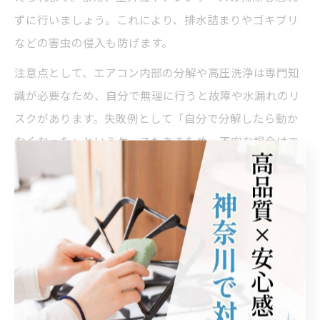
ずに行いましょう。これにより、排水詰まりやゴキブリ
などの害虫の侵入も防げます。
注意点として、エアコン内部の分解や高圧洗浄は専門知
識が必要なため、自分で無理に行うと故障や水漏れのリ
スクがあります。失敗例として「自分で分解したら動か
なくなった」というケースもあるため、不安な場合はエ
アコンクリーニング業者に依頼するのが安心です。
エアコンクリーニングで家族の健康をサポー
ト
エアコンクリーニングは、家族全員の健康を守るうえで
非常に重要です。エアコン内部に溜まったカビやホコリ
は、アレルギー症状や喘息、肌荒れの原因にもなりま