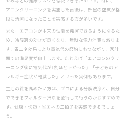
ゃみなどの健康リスクを低減できるためです。特に、エ
見落としがちな内部汚れをプロが徹底清掃
アコンクリーニングを実施した直後は、部屋の空気が格
段に清潔になったことを実感する方が多いです。
プロのエアコンクリーニングで健康面も安
心
また、エアコンが本来の性能を発揮できるようになるた
エアコンクリーニング失敗例から学ぶ注意点
め、冷暖房の効きが良くなり、無駄な電力消費も減りま
す。省エネ効果により電気代の節約にもつながり、家計
エアコンクリーニングの失敗例とその原因
面での満足度が向上します。たとえば「エアコンのクリ
を解説
ーニング後に電気代が1割ほど下がった」「子どものア
口コミで多い清掃業者のトラブル事例とは
レルギー症状が軽減した」といった実例もあります。
失敗を避けるためのエアコン掃除ポイント
生活の質を高めたい方は、プロによる分解洗浄と、自分
清掃業者選びで注意すべき落とし穴
でできるフィルター掃除を並行して行うのがおすすめで
よくあるエアコンクリーニングの後悔点
す。健康・快適・省エネの三拍子を実感できるでしょ
自分でできるエアコン掃除のコツまとめ
う。
エアコンクリーニングを自分でする基本手