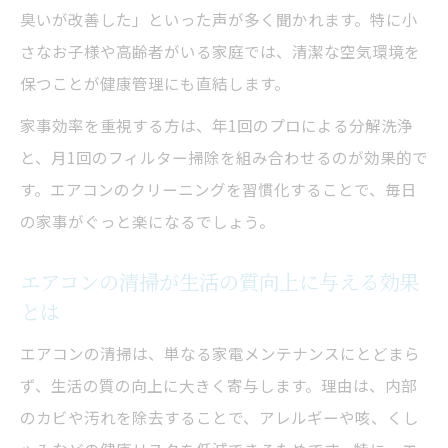
臭いが改善した」といった声が多く聞かれます。特に小
を両立
さなお子様や高齢者がいる家庭では、清潔な空気環境を
家事効率を高めるコスパ重視の清掃方法
保つことが健康管理にも直結します。
プロの視点で見た清掃コスト削減のポイン
家事効率を重視する方は、年1回のプロによる分解洗浄
ト
と、月1回のフィルター掃除を組み合わせるのが効果的で
エアコンクリーニングの費用対効果を徹底
す。エアコンのクリーニングを習慣化することで、毎日
比較
の家事がぐっと楽になるでしょう。
失敗しない清掃で長持ちエアコンを実現
プロの技でエアコン内部のカビ徹底除去
エアコンの清掃が生活の質向上に与える効果
とは
エアコンクリーニングで内部カビを完全除
去する方法
エアコンの清掃は、単なる家電メンテナンスにとどまら
プロが教えるエアコン清掃の徹底ポイント
ず、生活の質の向上に大きく寄与します。理由は、内部
カビ臭を防ぐエアコンクリーニングの実践
のカビや汚れを除去することで、アレルギーや咳、くし
例