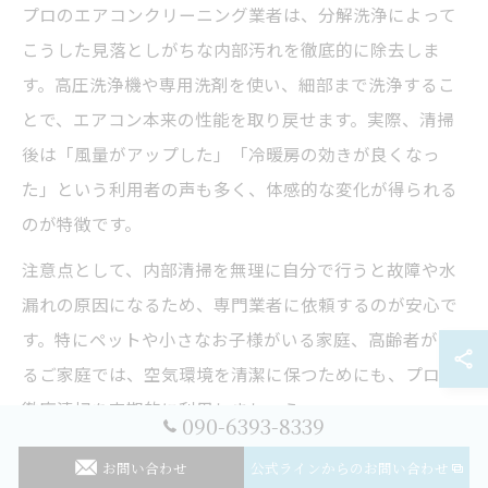
プロのエアコンクリーニング業者は、分解洗浄によって
こうした見落としがちな内部汚れを徹底的に除去しま
す。高圧洗浄機や専用洗剤を使い、細部まで洗浄するこ
とで、エアコン本来の性能を取り戻せます。実際、清掃
後は「風量がアップした」「冷暖房の効きが良くなっ
た」という利用者の声も多く、体感的な変化が得られる
のが特徴です。
注意点として、内部清掃を無理に自分で行うと故障や水
漏れの原因になるため、専門業者に依頼するのが安心で
す。特にペットや小さなお子様がいる家庭、高齢者がい
るご家庭では、空気環境を清潔に保つためにも、プロの
徹底清掃を定期的に利用しましょう。
090-6393-8339
お問い合わせ
公式ラインからのお問い合わせ
プロのエアコンクリーニングで健康面も安心