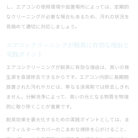
し、エアコンの使用環境や設置場所によっては、定期的
臭いが強い場合のエアコンクリーニング依
なクリーニングが必要な場合もあるため、汚れの状況を
頼タイミング
見極めて適切に対応しましょう。
家庭で実践できるエアコン臭い対策の裏技
エアコンクリーニングの脱臭効果を引き出すコ
エアコンクリーニングが脱臭に有効な理由と
ツ
実践ポイント
エアコンクリーニングで脱臭効果を最大化
エアコンクリーニングが脱臭に有効な理由は、臭いの発
する秘訣
生源を直接除去できるからです。エアコン内部に長期間
脱臭に強いクリーニング方法の選択ポイン
放置された汚れやカビは、単なる消臭剤では除去しきれ
ト
ません。分解洗浄によって、臭いの元となる物質を物理
エアコン洗浄後に臭いが残る場合の対応策
的に取り除くことが重要です。
オゾン脱臭とクリーニングを組み合わせた
脱臭効果を最大化するための実践ポイントとしては、ま
効果
ずフィルターやカバーのこまめな掃除を心がけること、
臭いリセットに必要なクリーニング頻度と