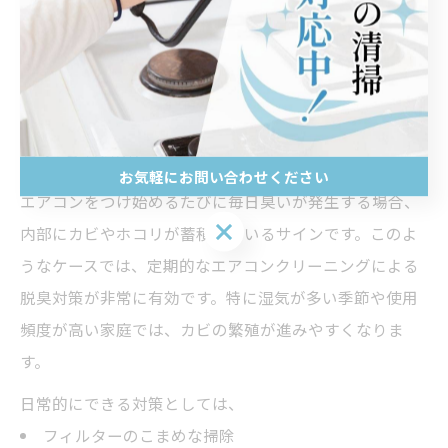
の臭いにはオゾン脱臭の併用が推奨されます。注意点と
して、オゾン発生装置を自分で使用する場合は、使用方
法や安全性に十分注意しましょう。
エアコンつけ始めの毎日の臭いに脱臭クリー
ニングを活用
お気軽にお問い合わせください
エアコンをつけ始めるたびに毎日臭いが発生する場合、
お気軽にお問い合わせください
内部にカビやホコリが蓄積しているサインです。このよ
うなケースでは、定期的なエアコンクリーニングによる
脱臭対策が非常に有効です。特に湿気が多い季節や使用
頻度が高い家庭では、カビの繁殖が進みやすくなりま
す。
日常的にできる対策としては、
フィルターのこまめな掃除