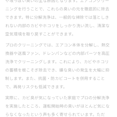
や埃っぽい臭いの主な原因となります。エアコンクリー
本から除去
ニングを行うことで、これらの臭いの元を徹底的に除去
ホコリによるエアコンの臭いを防ぐ掃除の
できます。特に分解洗浄は、一般的な掃除では落としき
ポイント
れない内部のカビやホコリをしっかり洗い流し、清潔な
分解洗浄による徹底的な臭い除去の実践術
空気環境を取り戻すことができます。
エアコンクリーニングと脱臭剤の併用効果
プロのクリーニングでは、エアコン本体を分解し、熱交
カビやホコリの再発を防ぐ定期クリーニン
換器や送風ファン、ドレンパンなどの内部パーツを高圧
グ方法
洗浄でクリーニングします。これにより、カビやホコリ
毎日のエアコン臭いに悩む方への実践ポイント
の蓄積を根こそぎ除去でき、嫌な臭いの発生を大幅に抑
制します。また、抗菌・防カビコートを併用すること
毎日発生するエアコン臭いの原因と対策法
で、再発リスクも低減できます。
エアコンクリーニングで日常の臭いを軽減
するコツ
実際に、カビ臭が気になっていた家庭でプロの分解洗浄
自分でできる簡単な脱臭クリーニングの方
を実施したところ、運転開始時の臭いがほとんど気にな
法
らなくなったという声も多く寄せられています。ただ