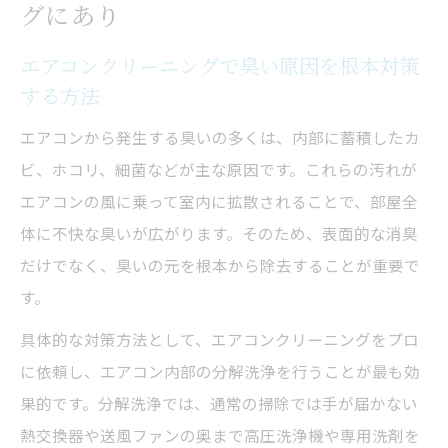
グにあり
エアコンクリーニングで快適な空間を実現
するコツ
エアコンクリーニングで臭い原因を根本対策
する方法
嫌なニオイ対策なら脱臭クリーニングが有効
脱臭に強いエアコンクリーニングの選び方
エアコンから発生する臭いの多くは、内部に蓄積したカ
とポイント
ビ、ホコリ、細菌などが主な原因です。これらの汚れが
エアコンの酸っぱい臭いに効くクリーニン
エアコンの風に乗って室内に拡散されることで、部屋全
グ方法
体に不快な臭いが広がります。そのため、表面的な消臭
だけでなく、臭いの元を根本から除去することが重要で
オゾン脱臭とエアコンクリーニングの効果
す。
的な使い分け
エアコンつけ始めの毎日の臭いに脱臭クリ
具体的な対策方法として、エアコンクリーニングをプロ
ーニングを活用
に依頼し、エアコン内部の分解洗浄を行うことが最も効
果的です。分解洗浄では、通常の掃除では手が届かない
エアコンクリーニングで取れない臭いへの
熱交換器や送風ファンの奥まで高圧洗浄機や専用洗剤を
対策法