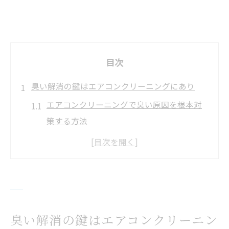
目次
臭い解消の鍵はエアコンクリーニングにあり
エアコンクリーニングで臭い原因を根本対
策する方法
カビやホコリの臭いを徹底除去するエアコ
ンクリーニングの効果
エアコンクリーニングが脱臭に有効な理由
と実践ポイント
エアコン内部の臭いを防ぐクリーニング頻
臭い解消の鍵はエアコンクリーニン
度とタイミング