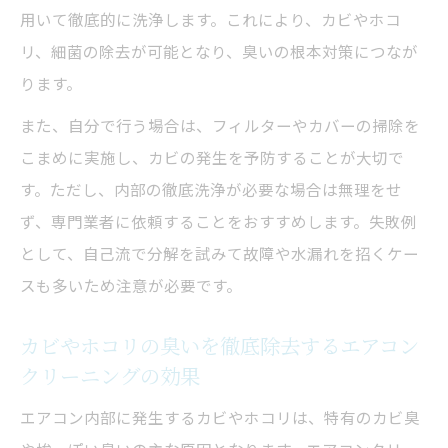
用いて徹底的に洗浄します。これにより、カビやホコ
自己流掃除で臭いが消えない理由と対策法
リ、細菌の除去が可能となり、臭いの根本対策につなが
エアコンクリーニングをしても臭いが取れ
ります。
ない原因を解説
また、自分で行う場合は、フィルターやカバーの掃除を
自分で掃除したのにエアコン臭い時のチェ
こまめに実施し、カビの発生を予防することが大切で
ックポイント
す。ただし、内部の徹底洗浄が必要な場合は無理をせ
自己流クリーニングで落とせないカビ臭の
ず、専門業者に依頼することをおすすめします。失敗例
理由
として、自己流で分解を試みて故障や水漏れを招くケー
エアコンクリーニングのプロと自己流の違
スも多いため注意が必要です。
い
臭いが残るときの追加脱臭クリーニングの
カビやホコリの臭いを徹底除去するエアコン
必要性
クリーニングの効果
カビやホコリによる臭いを徹底除去する方法
エアコン内部に発生するカビやホコリは、特有のカビ臭
エアコンクリーニングでカビ臭い原因を根