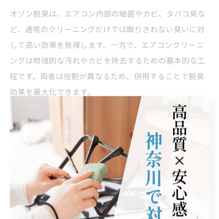
オゾン脱臭は、エアコン内部の細菌やカビ、タバコ臭な
ど、通常のクリーニングだけでは取りきれない臭いに対
して高い効果を発揮します。一方で、エアコンクリーニ
ングは物理的な汚れやカビを除去するための基本的な工
程です。両者は役割が異なるため、併用することで脱臭
効果を最大化できます。
使い分けのポイントは、
まずエアコンクリーニングでカビやホコリなどの汚れ
を除去
それでも臭いが残る場合にオゾン脱臭を追加
という流れです。オゾン脱臭は強力ですが、短時間の処
理で効果を発揮するため、プロに依頼するのが安心で
す。特にペット臭やタバコ臭、長期間放置したエアコン