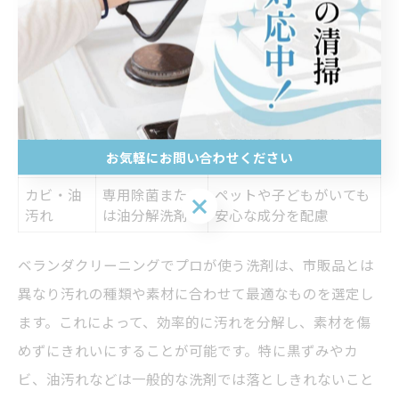
床・壁素
プロが選ぶ洗
安全への配慮
材
剤の種類
コンクリ
アルカリ性洗
強力な薬剤は使用量と換
ート
剤
気管理が重要
タイル・
残留成分をしっかりすす
中性洗剤
お気軽にお問い合わせください
樹脂素材
ぐ
カビ・油
専用除菌また
ペットや子どもがいても
お気軽にお問い合わせください
汚れ
は油分解洗剤
安心な成分を配慮
ベランダクリーニングでプロが使う洗剤は、市販品とは
異なり汚れの種類や素材に合わせて最適なものを選定し
ます。これによって、効率的に汚れを分解し、素材を傷
めずにきれいにすることが可能です。特に黒ずみやカ
ビ、油汚れなどは一般的な洗剤では落としきれないこと