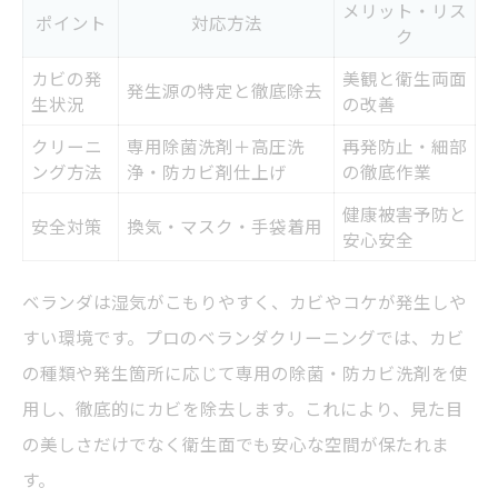
メリット・リス
ポイント
対応方法
ク
カビの発
美観と衛生両面
発生源の特定と徹底除去
生状況
の改善
クリーニ
専用除菌洗剤＋高圧洗
再発防止・細部
ング方法
浄・防カビ剤仕上げ
の徹底作業
健康被害予防と
安全対策
換気・マスク・手袋着用
安心安全
ベランダは湿気がこもりやすく、カビやコケが発生しや
すい環境です。プロのベランダクリーニングでは、カビ
の種類や発生箇所に応じて専用の除菌・防カビ洗剤を使
用し、徹底的にカビを除去します。これにより、見た目
の美しさだけでなく衛生面でも安心な空間が保たれま
す。