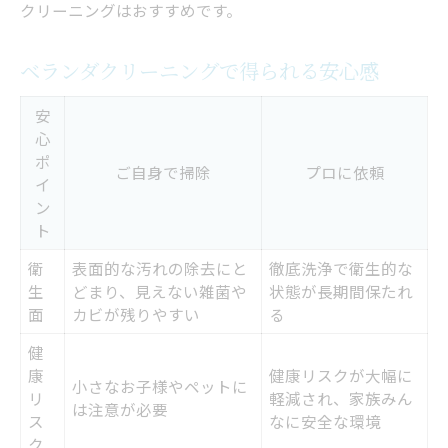
クリーニングはおすすめです。
ベランダクリーニングで得られる安心感
安
心
ポ
ご自身で掃除
プロに依頼
イ
ン
ト
衛
表面的な汚れの除去にと
徹底洗浄で衛生的な
生
どまり、見えない雑菌や
状態が長期間保たれ
面
カビが残りやすい
る
健
康
健康リスクが大幅に
小さなお子様やペットに
リ
軽減され、家族みん
は注意が必要
ス
なに安全な環境
ク