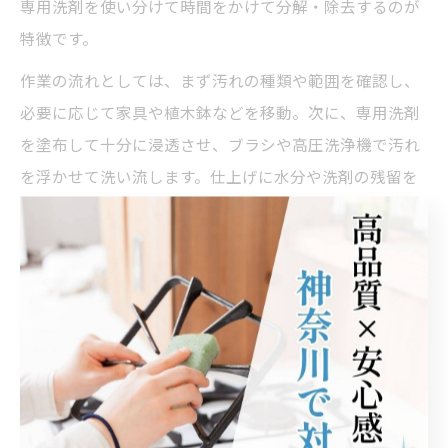
専用洗剤を使い分けて時間をかけて分解・除去するのが
特徴です。
作業の流れとしては、まず汚れの種類や範囲を確認し、
必要に応じて家具や植木鉢などを移動。次に、専用洗剤
を塗布して十分に浸透させ、ブラシや高圧洗浄機で汚れ
を浮かせて洗い流します。仕上げに水分や洗剤の残留を
拭き取り、排水溝の詰まりもチェックします。
実際の体験談として、「自分で掃除しても落ちなかった
黒ずみが、プロのクリーニングで見違えるほどきれいに
なった」という声も多く見られます。特に賃貸物件の場
合、退去時のトラブル防止や原状回復の観点からもプロ
による徹底清掃がおすすめです。
プロの洗剤選びが決め手となる理由