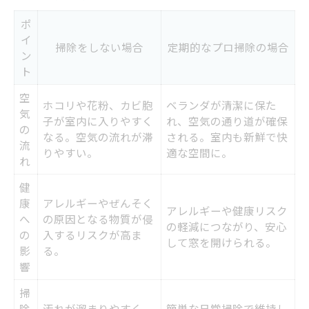
ポ
イ
掃除をしない場合
定期的なプロ掃除の場合
ン
ト
空
ホコリや花粉、カビ胞
ベランダが清潔に保た
気
子が室内に入りやすく
れ、空気の通り道が確保
の
なる。空気の流れが滞
される。室内も新鮮で快
流
りやすい。
適な空間に。
れ
健
康
アレルギーやぜんそく
アレルギーや健康リスク
へ
の原因となる物質が侵
の軽減につながり、安心
の
入するリスクが高ま
して窓を開けられる。
影
る。
響
掃
除
汚れが溜まりやすく、
簡単な日常掃除で維持し