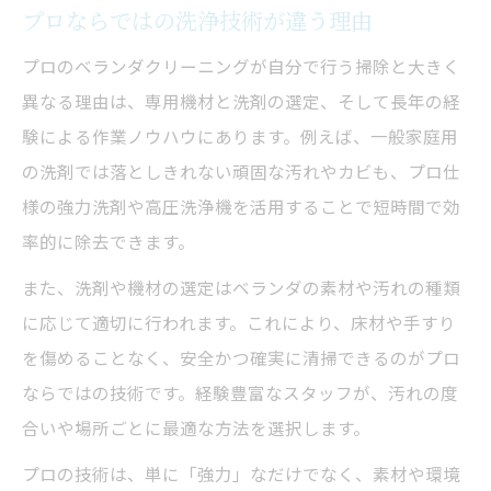
掃除でやってはいけないこと一覧
プロならではの洗浄技術が違う理由
近隣トラブル回避のための配慮点
プロのベランダクリーニングが自分で行う掃除と大きく
プロに相談して安心クリーニング
異なる理由は、専用機材と洗剤の選定、そして長年の経
ベランダ掃除の安全対策を徹底解説
験による作業ノウハウにあります。例えば、一般家庭用
の洗剤では落としきれない頑固な汚れやカビも、プロ仕
様の強力洗剤や高圧洗浄機を活用することで短時間で効
率的に除去できます。
また、洗剤や機材の選定はベランダの素材や汚れの種類
に応じて適切に行われます。これにより、床材や手すり
を傷めることなく、安全かつ確実に清掃できるのがプロ
ならではの技術です。経験豊富なスタッフが、汚れの度
合いや場所ごとに最適な方法を選択します。
プロの技術は、単に「強力」なだけでなく、素材や環境