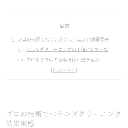
目次
プロの技術でベランダクリーニング効果実感
ベランダクリーニングの工程と効果一覧
プロならではの洗浄技術が違う理由
専門機材でベランダが蘇る瞬間
自分の掃除とプロの違いを体感
ベランダクリーニング後の変化を比較
頑固な汚れもプロの手で徹底除去へ
落ちにくい汚れ別の対策方法まとめ
プロの技術でベランダクリーニング
効果実感
ベランダクリーニングで頑固汚れ撃退