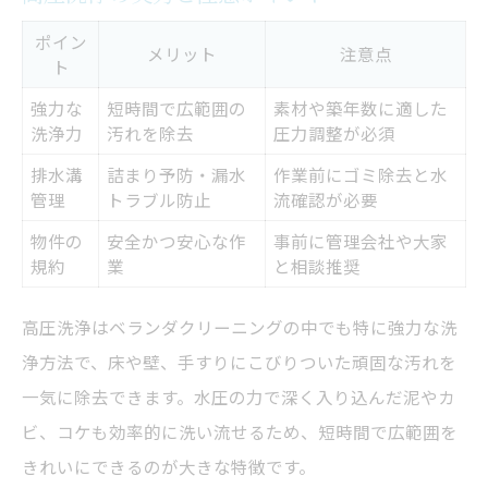
ポイン
メリット
注意点
ト
強力な
短時間で広範囲の
素材や築年数に適した
洗浄力
汚れを除去
圧力調整が必須
排水溝
詰まり予防・漏水
作業前にゴミ除去と水
管理
トラブル防止
流確認が必要
物件の
安全かつ安心な作
事前に管理会社や大家
規約
業
と相談推奨
高圧洗浄はベランダクリーニングの中でも特に強力な洗
浄方法で、床や壁、手すりにこびりついた頑固な汚れを
一気に除去できます。水圧の力で深く入り込んだ泥やカ
ビ、コケも効率的に洗い流せるため、短時間で広範囲を
きれいにできるのが大きな特徴です。