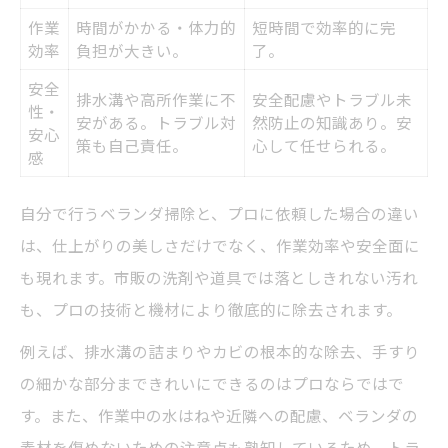
作業
時間がかかる・体力的
短時間で効率的に完
効率
負担が大きい。
了。
安全
排水溝や高所作業に不
安全配慮やトラブル未
性・
安がある。トラブル対
然防止の知識あり。安
安心
策も自己責任。
心して任せられる。
感
自分で行うベランダ掃除と、プロに依頼した場合の違い
は、仕上がりの美しさだけでなく、作業効率や安全面に
も現れます。市販の洗剤や道具では落としきれない汚れ
も、プロの技術と機材により徹底的に除去されます。
例えば、排水溝の詰まりやカビの根本的な除去、手すり
の細かな部分まできれいにできるのはプロならではで
す。また、作業中の水はねや近隣への配慮、ベランダの
素材を傷めないための注意点も熟知しているため、トラ