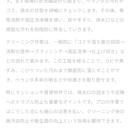
す。まず現場の状況確認から始まり、ベランダの汚れや
ベランダクリーニング依頼時のポイント
ゴミ、排水の状態を詳細にチェックします。その後、専
用洗剤や高圧洗浄機を使い、床や手すり、排水口などの
住人トラブルを防ぐための心得
頑固な汚れを段階的に除去していきます。
自分で落ちない汚れはプロ依頼で解決
クリーニング作業は、一般的に「ゴミや落ち葉の回収→
ベランダクリーニング依頼前のチェック項
洗剤の塗布→ブラッシング→高圧洗浄→仕上げ拭き」な
目
どの流れで進みます。この工程を経ることで、カビや黒
自力掃除で落ちない汚れの見極め方
ずみ、こびりついた汚れまで徹底的に落とすことがで
プロ依頼が効果的なケースとは
き、ベランダ本来の明るさや快適さを取り戻せます。
依頼時に押さえたい費用の目安
特にマンションや賃貸物件では、排水口の詰まりや近隣
ベランダクリーニング業者選びのコツ
へのトラブル防止も重要なポイントです。プロの作業で
清掃トラブルを防ぐベランダクリーニングの秘
はこうした点にも細心の注意を払い、クリーニング後の
訣
再汚染防止や衛生面の向上という効果も期待できます。
ベランダクリーニング時のトラブル事例集