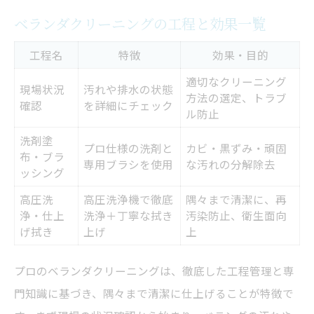
プロの洗剤選びが決め手となる理由
ベランダクリーニングの工程と効果一覧
高圧洗浄の実力と注意ポイント
工程名
特徴
効果・目的
ベランダクリーニングでカビも安心除去
適切なクリーニング
ベランダクリーニングが快適空間をつくる理由
現場状況
汚れや排水の状態
方法の選定、トラブ
確認
を詳細にチェック
清潔なベランダが生活に与える影響
ル防止
ベランダクリーニング後の快適度変化表
洗剤塗
プロ仕様の洗剤と
カビ・黒ずみ・頑固
布・ブラ
空気の通り道を整える掃除の大切さ
専用ブラシを使用
な汚れの分解除去
ッシング
プロによるベランダ掃除で心地よさUP
高圧洗
高圧洗浄機で徹底
隅々まで清潔に、再
ベランダクリーニングで得られる安心感
浄・仕上
洗浄＋丁寧な拭き
汚染防止、衛生面向
げ拭き
上げ
上
賃貸物件でのベランダ掃除の注意点を解説
賃貸でのベランダクリーニング責任範囲
プロのベランダクリーニングは、徹底した工程管理と専
ベランダ掃除時のNG行動と注意点
門知識に基づき、隅々まで清潔に仕上げることが特徴で
契約前に確認したい掃除のルール