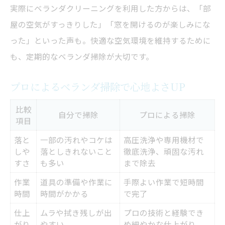
実際にベランダクリーニングを利用した方からは、「部
屋の空気がすっきりした」「窓を開けるのが楽しみにな
った」といった声も。快適な空気環境を維持するために
も、定期的なベランダ掃除が大切です。
プロによるベランダ掃除で心地よさUP
比較
自分で掃除
プロによる掃除
項目
落と
一部の汚れやコケは
高圧洗浄や専用機材で
しや
落としきれないこと
徹底洗浄、頑固な汚れ
すさ
も多い
まで除去
作業
道具の準備や作業に
手際よい作業で短時間
時間
時間がかかる
で完了
仕上
ムラや拭き残しが出
プロの技術と経験でき
がり
やすい
め細やかな仕上がり