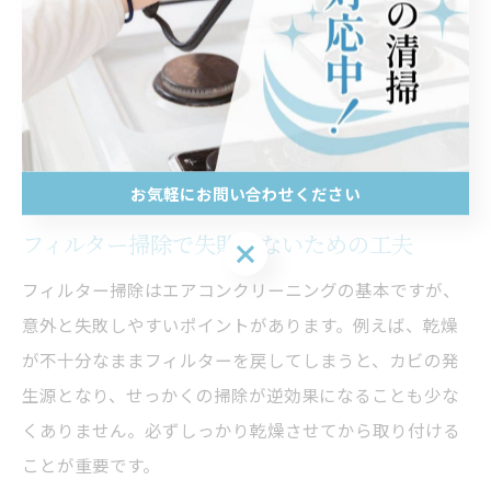
作業前には必ず電源プラグを抜き、説明書で機種ごとの
注意点やパーツの外し方を確認しましょう。無理な分解
や誤った洗浄方法は、エアコンの故障に直結するため、
難しいと感じた場合はプロへの依頼を検討することも大
切です。
お気軽にお問い合わせください
フィルター掃除で失敗しないための工夫
お気軽にお問い合わせください
フィルター掃除はエアコンクリーニングの基本ですが、
意外と失敗しやすいポイントがあります。例えば、乾燥
が不十分なままフィルターを戻してしまうと、カビの発
生源となり、せっかくの掃除が逆効果になることも少な
くありません。必ずしっかり乾燥させてから取り付ける
ことが重要です。