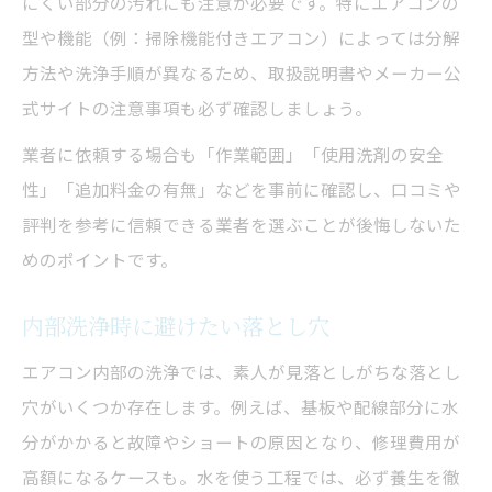
クリーニング業者選びで起こりがちな落とし穴
にくい部分の汚れにも注意が必要です。特にエアコンの
型や機能（例：掃除機能付きエアコン）によっては分解
業者選びで注意したいチェックポイント
方法や洗浄手順が異なるため、取扱説明書やメーカー公
悪質業者を避けるための見分け方
式サイトの注意事項も必ず確認しましょう。
見積もり時に確認すべき事項
業者に依頼する場合も「作業範囲」「使用洗剤の安全
口コミや評判の正しい活用法
性」「追加料金の有無」などを事前に確認し、口コミや
おすすめ業者の比較ポイント
評判を参考に信頼できる業者を選ぶことが後悔しないた
めのポイントです。
内部洗浄時に避けたい落とし穴
エアコン内部の洗浄では、素人が見落としがちな落とし
穴がいくつか存在します。例えば、基板や配線部分に水
分がかかると故障やショートの原因となり、修理費用が
高額になるケースも。水を使う工程では、必ず養生を徹