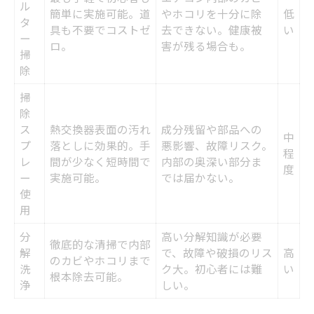
ル
簡単に実施可能。道
やホコリを十分に除
低
タ
具も不要でコストゼ
去できない。健康被
い
ー
ロ。
害が残る場合も。
掃
除
掃
除
ス
熱交換器表面の汚れ
成分残留や部品への
中
プ
落としに効果的。手
悪影響、故障リスク。
程
レ
間が少なく短時間で
内部の奥深い部分ま
度
ー
実施可能。
では届かない。
使
用
分
高い分解知識が必要
徹底的な清掃で内部
解
で、故障や破損のリス
高
のカビやホコリまで
洗
ク大。初心者には難
い
根本除去可能。
浄
しい。