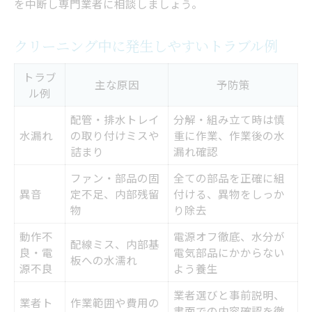
を中断し専門業者に相談しましょう。
クリーニング中に発生しやすいトラブル例
トラブ
主な原因
予防策
ル例
配管・排水トレイ
分解・組み立て時は慎
水漏れ
の取り付けミスや
重に作業、作業後の水
詰まり
漏れ確認
ファン・部品の固
全ての部品を正確に組
異音
定不足、内部残留
付ける、異物をしっか
物
り除去
動作不
電源オフ徹底、水分が
配線ミス、内部基
良・電
電気部品にかからない
板への水濡れ
源不良
よう養生
業者選びと事前説明、
業者ト
作業範囲や費用の
書面での内容確認を徹