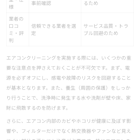
事前確認
るため
安全に進めるための事前準備ガイド
様
エアコンクリーニング前の準備チェック表
業者の
口コ
信頼できる業者を選
サービス品質・トラ
養生や電源オフの徹底が不可欠な理由
ミ・評
定
ブル回避のため
掃除道具の選び方と注意点
判
作業前に知っておきたい安全対策
エアコンクリーニングを実施する際には、いくつかの重
自分で準備する際の注意事項
要な注意点を押さえておくことが不可欠です。まず、電
後悔しないためのエアコンクリーニング体験談
源を必ずオフにし、感電や故障のリスクを回避すること
クリーニング体験談でわかる注意ポイント
が基本となります。また、養生（周囲の保護）をしっか
失敗から学ぶエアコン掃除の落とし穴
り行うことで、洗浄時に発生する水や洗剤が壁や床、家
口コミで広がるトラブル事例の傾向
財に飛散するのを防げます。
自分で掃除した人の実際の感想
さらに、エアコン内部のカビやホコリが健康に及ぼす影
体験者が語る満足のコツ
響や、フィルターだけでなく熱交換器やファンなど見え