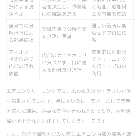
択による洗
者を決定し、作業範
と範囲、追加料
浄不足
囲の確認を怠る
金の有無を確認
自分での分
難しい箇所は無
知識不足で分解作業
解清掃によ
理せずプロに依
を無理に実施
る部品破損
頼
フィルター
定期的に内部ま
内部のカビやホコリ
掃除のみで
でクリーニング
に気づかず、目に見
内部の汚れ
を行う・プロの
える部分だけ清掃
放置
利用
エアコンクリーニングでは、思わぬ失敗やトラブルが多
く報告されています。特に多いのは「安さ」だけで業者
を選んだ結果、必要な洗浄が行われなかったり、分解清
掃が不十分なまま終了してしまうケースです。
また、自分で掃除を試みた際にエアコン内部の部品を破