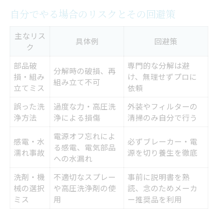
自分でやる場合のリスクとその回避策
主なリス
具体例
回避策
ク
部品破
専門的な分解は避
分解時の破損、再
損・組み
け、無理せずプロに
組み立て不可
立てミス
依頼
誤った洗
過度な力・高圧洗
外装やフィルターの
浄方法
浄による損傷
清掃のみ自分で行う
電源オフ忘れによ
感電・水
必ずブレーカー・電
る感電、電気部品
濡れ事故
源を切り養生を徹底
への水漏れ
洗剤・機
不適切なスプレー
事前に説明書を熟
械の選択
や高圧洗浄剤の使
読、念のためメーカ
ミス
用
ー推奨品を利用