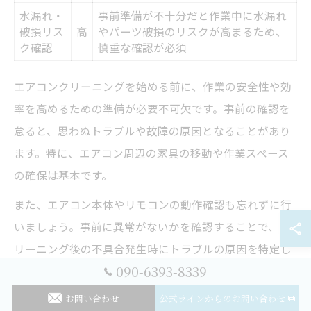
水漏れ・
事前準備が不十分だと作業中に水漏れ
破損リス
高
やパーツ破損のリスクが高まるため、
ク確認
慎重な確認が必須
エアコンクリーニングを始める前に、作業の安全性や効
率を高めるための準備が必要不可欠です。事前の確認を
怠ると、思わぬトラブルや故障の原因となることがあり
ます。特に、エアコン周辺の家具の移動や作業スペース
の確保は基本です。
また、エアコン本体やリモコンの動作確認も忘れずに行
いましょう。事前に異常がないかを確認することで、ク
リーニング後の不具合発生時にトラブルの原因を特定し
090-6393-8339
やすくなります。準備が不十分だと、作業中の水漏れや
パーツの破損リスクも高まるため、慎重にチェックリス
お問い合わせ
公式ラインからのお問い合わせ