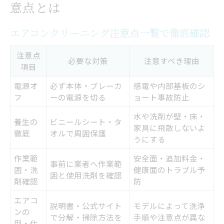
自分でエアコンクリーニングする場合の手
意点とは
順比較
エアコンクリーニング注意点一覧で徹底確認
フィルター掃除で失敗しないための工夫
エアコン掃除スプレー使用時の落とし穴
注意点
必要な対策
注意すべき理由
項目
高圧洗浄を自分で行う際の注意点
電源オ
必ず本体・ブレーカ
感電や内部基板のシ
DIY清掃とプロ依頼の違いを知る
フ
ーの電源を切る
ョート事故防止
失敗を防ぐエアコンクリーニングの極意
水や洗剤が壁・床・
養生の
ビニールシート・タ
失敗事例に学ぶエアコンクリーニング注意
家具に飛散しないよ
徹底
オルで周囲保護
うにする
集
作業範
安全面・追加料金・
エアコン掃除でやってはいけない行動
事前に業者へ作業範
囲・洗
健康面のトラブル予
囲と使用洗剤を確認
分解清掃時の注意点と安全対策
剤確認
防
カビ発生を未然に防ぐ方法
エアコ
説明書・公式サイト
モデルによって洗浄
ンの
エアコンクリーニング成功の秘訣とは
で分解・掃除方法を
手順や注意点が異な
型・仕