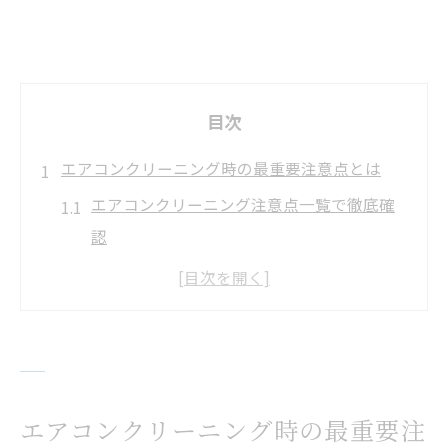
目次
エアコンクリーニング時の最重要注意点とは
エアコンクリーニング注意点一覧で徹底確
認
内部洗浄時に避けたい落とし穴
電源オフや養生の徹底が重要な理由
自分でやる場合のリスクとその回避策
クリーニング中に発生しやすいトラブル例
自分で掃除するときに気をつけるポイント
エアコンクリーニング時の最重要注