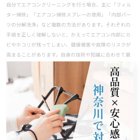
自分でエアコンクリーニングを行う場合、主に「フィル
ター掃除」「エアコン掃除スプレーの使用」「内部パー
ツの分解洗浄」など複数の方法があります。それぞれの
手順を正しく理解しないと、かえってエアコン内部にカ
ビやホコリが残ってしまい、健康被害や故障のリスクが
高まることがあります。自身の技術や知識に合わせて最
適な方法を選ぶことが、失敗を防ぐ第一歩です。
例えば、フィルター掃除は最も手軽ですが、エアコン内
部のカビやホコリを完全に取り除くことはできません。
一方、エアコン掃除スプレーを使えば熱交換器の表面の
汚れを落とせますが、スプレーの成分が内部に残ること
で故障の原因になることもあります。分解洗浄は徹底的
に清掃できますが、構造を誤って壊してしまうリスクが
高いので注意が必要です。