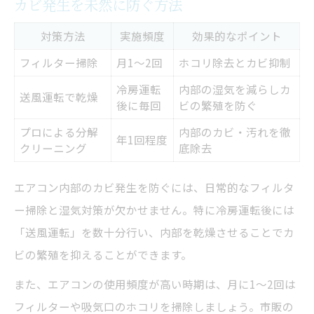
カビ発生を未然に防ぐ方法
対策方法
実施頻度
効果的なポイント
フィルター掃除
月1〜2回
ホコリ除去とカビ抑制
冷房運転
内部の湿気を減らしカ
送風運転で乾燥
後に毎回
ビの繁殖を防ぐ
プロによる分解
内部のカビ・汚れを徹
年1回程度
クリーニング
底除去
エアコン内部のカビ発生を防ぐには、日常的なフィルタ
ー掃除と湿気対策が欠かせません。特に冷房運転後には
「送風運転」を数十分行い、内部を乾燥させることでカ
ビの繁殖を抑えることができます。
また、エアコンの使用頻度が高い時期は、月に1〜2回は
フィルターや吸気口のホコリを掃除しましょう。市販の