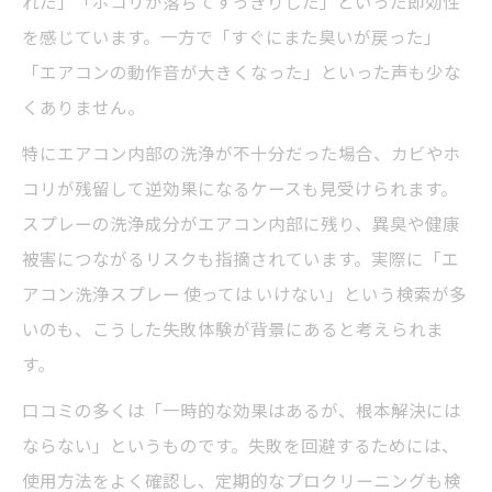
れた」「ホコリが落ちてすっきりした」といった即効性
本注意点
を感じています。一方で「すぐにまた臭いが戻った」
電源オフや換気など安全対策を徹底解説
「エアコンの動作音が大きくなった」といった声も少な
エアコンクリーニング時の養生と手順のコ
くありません。
ツ
特にエアコン内部の洗浄が不十分だった場合、カビやホ
スプレー選びで重視したい安全成分と特徴
コリが残留して逆効果になるケースも見受けられます。
エアコンクリーニング中の事故を防ぐポイ
スプレーの洗浄成分がエアコン内部に残り、異臭や健康
ント
被害につながるリスクも指摘されています。実際に「エ
手軽さとリスクで比べるクリーニング方法
アコン洗浄スプレー 使っては いけない」という検索が多
いのも、こうした失敗体験が背景にあると考えられま
エアコンクリーニングスプレーの手軽さと
す。
リスク
プロと自分掃除のメリット・デメリット比
口コミの多くは「一時的な効果はあるが、根本解決には
較
ならない」というものです。失敗を回避するためには、
エアコンクリーニングでコストを抑えるコ
使用方法をよく確認し、定期的なプロクリーニングも検