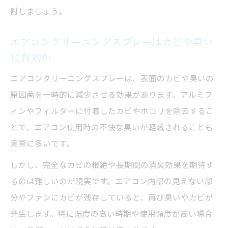
ツ
討しましょう。
リスクを最小限にする掃除方法の選び方
エアコンクリーニングスプレーはカビや臭い
効果と安全性で選ぶクリーニングスタイル
に有効か
カビや臭い対策に効果的な掃除のポイント
エアコンクリーニングスプレーは、表面のカビや臭いの
エアコンクリーニングスプレーでカビ臭対
原因菌を一時的に減少させる効果があります。アルミフ
策
ィンやフィルターに付着したカビやホコリを除去するこ
カビ発生を防ぐための掃除頻度とタイミン
とで、エアコン使用時の不快な臭いが軽減されることも
グ
実際に多いです。
臭いの原因を断つエアコンクリーニング法
しかし、完全なカビの根絶や長期間の消臭効果を期待す
フィン・ファン部分の効果的な掃除手順
るのは難しいのが現実です。エアコン内部の見えない部
エアコンクリーニング後のメンテナンス方
分やファンにカビが残存していると、再び臭いやカビが
法
発生します。特に湿度の高い時期や使用頻度が高い場合