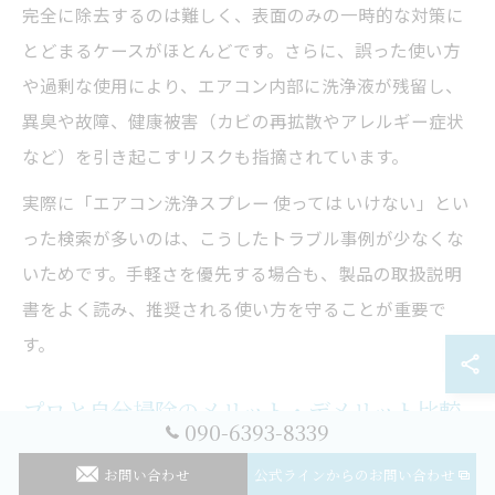
完全に除去するのは難しく、表面のみの一時的な対策に
とどまるケースがほとんどです。さらに、誤った使い方
や過剰な使用により、エアコン内部に洗浄液が残留し、
異臭や故障、健康被害（カビの再拡散やアレルギー症状
など）を引き起こすリスクも指摘されています。
実際に「エアコン洗浄スプレー 使っては いけない」とい
った検索が多いのは、こうしたトラブル事例が少なくな
いためです。手軽さを優先する場合も、製品の取扱説明
書をよく読み、推奨される使い方を守ることが重要で
す。
プロと自分掃除のメリット・デメリット比較
090-6393-8339
エアコンクリーニングには「プロによる分解クリーニン
お問い合わせ
公式ラインからのお問い合わせ
グ」と「自分でスプレー掃除」の2つの方法があります。