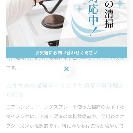
また、エアコン内部に洗浄液や水分が残るとカビや異臭
の原因となるため、作業後は最低1時間以上送風運転を
行い、内部をしっかり乾燥させましょう。説明書通りに
作業を進めることでトラブルを防げます。もし「エアコ
ン洗浄スプレー 使ってしまった」後に異音や異臭が発生
お気軽にお問い合わせください
した場合は、無理に使用せずプロへ相談することが大切
お気軽にお問い合わせください
です。
おすすめの掃除タイミングと頻度を実体験か
ら紹介
エアコンクリーニングスプレーを使った掃除のおすすめ
タイミングは、冷房・暖房の本格稼働前や、使用後のオ
フシーズンが理想的です。特に春や秋は気温が穏やかで