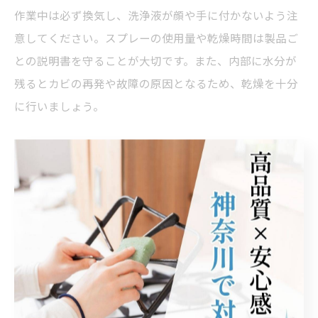
作業中は必ず換気し、洗浄液が顔や手に付かないよう注
意してください。スプレーの使用量や乾燥時間は製品ご
との説明書を守ることが大切です。また、内部に水分が
残るとカビの再発や故障の原因となるため、乾燥を十分
に行いましょう。
エアコンクリーニングスプレーの失敗しない
やり方
エアコンクリーニングスプレーでよくある失敗例とし
て、「洗浄液のかけすぎ」「乾燥不十分」「誤った場所
への噴射」などが挙げられます。特にアルミフィン以外
の電装部分やセンサーにスプレーがかかると、故障やシ
ョートのリスクが高まります。スプレーは必要な箇所に
だけ、適量を均一に噴射することがポイントです。