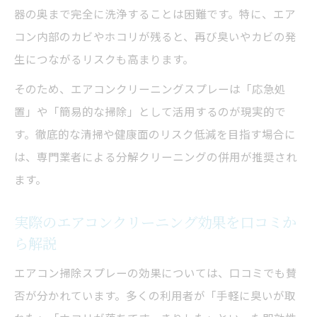
器の奥まで完全に洗浄することは困難です。特に、エア
スプレーが逆効果になる理由を徹底解説
コン内部のカビやホコリが残ると、再び臭いやカビの発
エアコンクリーニングスプレーが逆効果に
生につながるリスクも高まります。
なる原因
そのため、エアコンクリーニングスプレーは「応急処
スプレー使用でカビや臭いが悪化する仕組
置」や「簡易的な掃除」として活用するのが現実的で
み
す。徹底的な清掃や健康面のリスク低減を目指す場合に
エアコンクリーニングで故障リスクが高ま
は、専門業者による分解クリーニングの併用が推奨され
る理由
ます。
健康被害のリスクとエアコンクリーニング
注意点
実際のエアコンクリーニング効果を口コミか
エアコンクリーニングスプレーの使用NGな
ら解説
場面
エアコン掃除スプレーの効果については、口コミでも賛
安全なエアコンクリーニングのための注意点
否が分かれています。多くの利用者が「手軽に臭いが取
エアコンクリーニングスプレー使用時の基