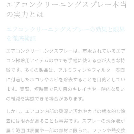
エアコンクリーニングスプレー本当
真実
の実力とは
エアコンクリーニングスプレーの安全性と
注意点
エアコンクリーニングスプレーの効果と限界
を徹底検証
使い方一つで変わるエアコン掃除の効果
エアコンクリーニングスプレーの正しい使
エアコンクリーニングスプレーは、市販されているエア
い方ポイント
コン掃除用アイテムの中でも手軽に使える点が大きな特
掃除前後で変わるエアコンクリーニングの
徴です。多くの製品は、アルミフィンやフィルター表面
効果とは
に付着したホコリやカビを除去することを目的としてい
ます。実際、短時間で見た目のキレイさや一時的な臭い
効果的なエアコンクリーニング手順を解説
の軽減を実感できる場合があります。
エアコンクリーニングスプレーの失敗しな
いやり方
しかし、エアコン内部の奥深い汚れやカビの根本的な除
去には限界があることも事実です。スプレーの洗浄液が
おすすめの掃除タイミングと頻度を実体験
届く範囲は表面や一部の部材に限られ、ファンや熱交換
から紹介