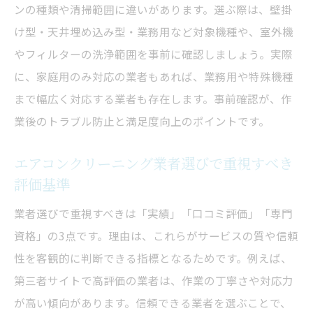
ンの種類や清掃範囲に違いがあります。選ぶ際は、壁掛
エアコンクリーニング業者口コミ比較の活
け型・天井埋め込み型・業務用など対象機種や、室外機
用法
やフィルターの洗浄範囲を事前に確認しましょう。実際
口コミから見抜くエアコンクリーニング業
に、家庭用のみ対応の業者もあれば、業務用や特殊機種
者の信頼性
まで幅広く対応する業者も存在します。事前確認が、作
ランキングに頼らないエアコンクリーニン
業後のトラブル防止と満足度向上のポイントです。
グ業者選び
エアコンクリーニング業者選びで重視すべき
エアコンクリーニング口コミの注意点と見
評価基準
極め術
評価が高いエアコンクリーニング業者の共
業者選びで重視すべきは「実績」「口コミ評価」「専門
通点
資格」の3点です。理由は、これらがサービスの質や信頼
自分で掃除と業者依頼の違いとは
性を客観的に判断できる指標となるためです。例えば、
第三者サイトで高評価の業者は、作業の丁寧さや対応力
エアコンクリーニング自分で行う場合の注
が高い傾向があります。信頼できる業者を選ぶことで、
意点