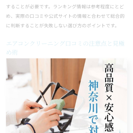
することが必要です。ランキング情報は参考程度にとど
め、実際の口コミや公式サイトの情報と合わせて総合的
に判断することが失敗しない選び方のポイントです。
エアコンクリーニング口コミの注意点と見極
め術
エアコンクリーニング業者の口コミを活用する際は、情
報の信ぴょう性に注意が必要です。その理由は、過度に
高評価や低評価の口コミには個人の主観や一時的な感情
が反映されている場合が多いからです。具体的には、同
じ内容が繰り返されていたり、極端な表現が多い場合は
慎重に判断しましょう。複数の口コミを比較し、共通し
て指摘されている点や具体的な体験談が多い業者を選ぶ
ことが、失敗しない見極めのコツです。