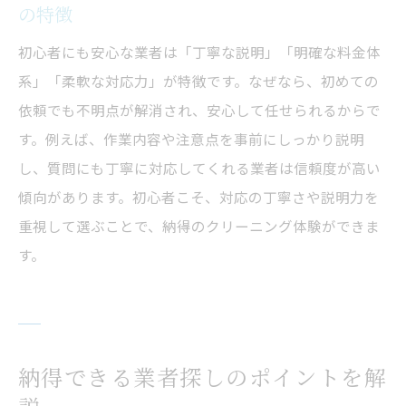
の特徴
い判断基準
口コミや実績を確認するエアコンクリーニ
初心者にも安心な業者は「丁寧な説明」「明確な料金体
ング業者選定術
系」「柔軟な対応力」が特徴です。なぜなら、初めての
エアコンクリーニング業者失敗例から学ぶ
依頼でも不明点が解消され、安心して任せられるからで
注意点
す。例えば、作業内容や注意点を事前にしっかり説明
し、質問にも丁寧に対応してくれる業者は信頼度が高い
見積もり時に確認すべきエアコンクリーニ
傾向があります。初心者こそ、対応の丁寧さや説明力を
ング業者の対応
重視して選ぶことで、納得のクリーニング体験ができま
料金やサービス内容を比較するコツ
す。
エアコンクリーニング料金比較で後悔しな
い選び方
サービス内容別にみるエアコンクリーニン
グ業者の違い
納得できる業者探しのポイントを解
エアコンクリーニング業者の見積もりを賢