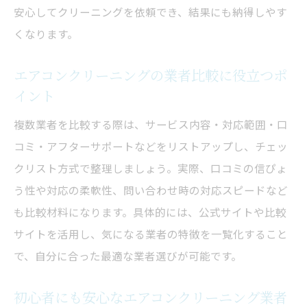
安心してクリーニングを依頼でき、結果にも納得しやす
業者依頼と自分で掃除のメリット・デメリ
くなります。
ット比較
エアコンクリーニング業者依頼が必要なケ
エアコンクリーニングの業者比較に役立つポ
ース
イント
自分での掃除とプロのエアコンクリーニン
複数業者を比較する際は、サービス内容・対応範囲・口
グの差
コミ・アフターサポートなどをリストアップし、チェッ
安全で効果的なエアコンクリーニング方法
クリスト方式で整理しましょう。実際、口コミの信ぴょ
を知る
う性や対応の柔軟性、問い合わせ時の対応スピードなど
失敗しないエアコンクリーニング業者の見極め
も比較材料になります。具体的には、公式サイトや比較
方
サイトを活用し、気になる業者の特徴を一覧化すること
信頼できるエアコンクリーニング業者の見
で、自分に合った最適な業者選びが可能です。
極めポイント
初心者にも安心なエアコンクリーニング業者
エアコンクリーニング業者選びで失敗しな