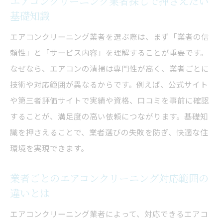
エアコンクリーニング業者探しで押さえたい
基礎知識
納得できる業者探しのポイントを解説
エアコンクリーニングで満足度が高い業者
エアコンクリーニング業者を選ぶ際は、まず「業者の信
探しの秘訣
頼性」と「サービス内容」を理解することが重要です。
口コミや評判を活かしたエアコンクリーニ
なぜなら、エアコンの清掃は専門性が高く、業者ごとに
ング業者の選び方
技術や対応範囲が異なるからです。例えば、公式サイト
や第三者評価サイトで実績や資格、口コミを事前に確認
エアコンクリーニング失敗事例から学ぶ選
することが、満足度の高い依頼につながります。基礎知
定ポイント
識を押さえることで、業者選びの失敗を防ぎ、快適な住
おすすめのエアコンクリーニング業者を見
環境を実現できます。
極める方法
料金だけでなくサービス内容も比較する重
業者ごとのエアコンクリーニング対応範囲の
要性
違いとは
口コミ比較でわかる信頼のエアコンクリーニン
エアコンクリーニング業者によって、対応できるエアコ
グ