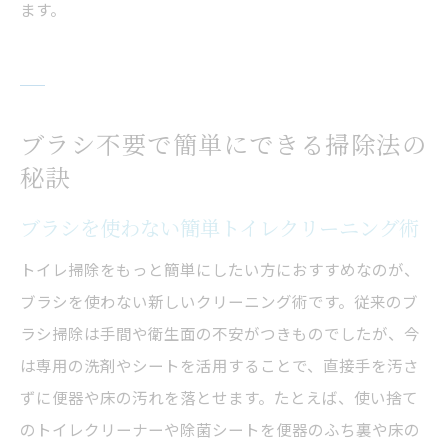
やってはいけない掃除例とその理由解説
ます。
トイレクリーニングタブー行為回避のコツ
安全なトイレ掃除のためのポイントまとめ
毎日続く快適トイレ掃除の新習慣を提案
ブラシ不要で簡単にできる掃除法の
トイレクリーニングを日課にする継続術
秘訣
快適さ続くトイレ掃除新習慣の始め方
家族と分担できるトイレクリーニング作戦
ブラシを使わない簡単トイレクリーニング術
毎日続くトイレ掃除の動機付けとコツ
トイレ掃除をもっと簡単にしたい方におすすめなのが、
トイレクリーニングで衛生的な毎日を実現
ブラシを使わない新しいクリーニング術です。従来のブ
手軽に続くトイレ掃除習慣の作り方
ラシ掃除は手間や衛生面の不安がつきものでしたが、今
は専用の洗剤やシートを活用することで、直接手を汚さ
ずに便器や床の汚れを落とせます。たとえば、使い捨て
のトイレクリーナーや除菌シートを便器のふち裏や床の