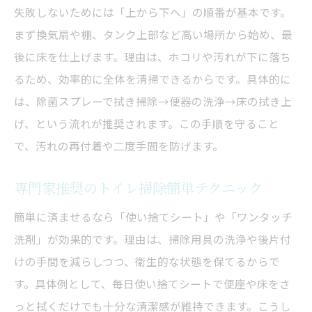
トイレ掃除のタブー行為を徹底チェック
失敗しないためには「上から下へ」の順番が基本です。
トイレクリーニングでやりがちなタブー解
まず換気扇や棚、タンク上部など高い場所から始め、最
説
後に床を仕上げます。理由は、ホコリや汚れが下に落ち
正しいトイレ掃除手順と避けるべき行動
るため、効率的に全体を清掃できるからです。具体的に
トイレクリーニング失敗を招くNG例と対策
は、除菌スプレーで拭き掃除→便器の洗浄→床の拭き上
タブー行為を防ぐ掃除グッズ選びのポイン
げ、という流れが推奨されます。この手順を守ること
ト
で、汚れの再付着や二度手間を防げます。
プロが教えるトイレ掃除やってはいけない
専門家推奨のトイレ掃除簡単テクニック
事
簡単に済ませるなら「使い捨てシート」や「ワンタッチ
タブーを避けるトイレクリーニング習慣
洗剤」が効果的です。理由は、掃除用具の洗浄や後片付
ズボラでも続く時短トイレクリーニング術
けの手間を減らしつつ、衛生的な状態を保てるからで
ズボラな人向けトイレクリーニングの工夫
す。具体例として、毎日使い捨てシートで便座や床をさ
時短で叶うトイレクリーニング手順の秘訣
っと拭くだけでも十分な清潔感が維持できます。こうし