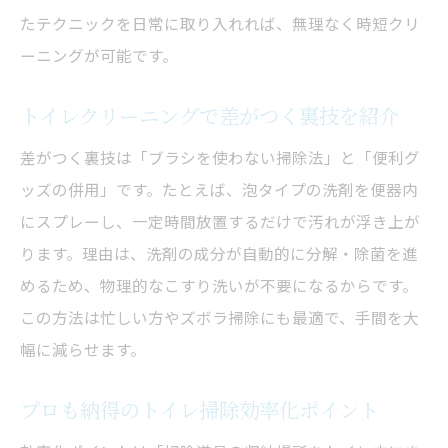
簡単グッズ活用のトイレ掃除継続法
たテクニックを日常に取り入れれば、無理なく時短クリ
ズボラ流トイレクリーニング実践ポイント
ーニングが可能です。
トイレクリーニングが続く時短裏技集
トイレクリーニングで差がつく裏技を紹介
忙しい人でも続くトイレ掃除のコツ
尿石汚れに強いトイレ掃除の実践ポイント
差がつく裏技は「ブラシを使わない掃除法」と「便利グ
トイレクリーニングで尿石除去を簡単に
ッズの併用」です。たとえば、泡タイプの洗剤を便器内
にスプレーし、一定時間放置するだけで汚れが浮き上が
尿石汚れ対策のトイレクリーニング手順
ります。理由は、洗剤の成分が自動的に分解・除菌を進
頑固な尿石にも効く掃除グッズの選び方
めるため、物理的なこすり洗いが不要になるからです。
トイレクリーニングで便器の中を徹底洗浄
この方法は忙しい方やズボラ掃除にも最適で、手間を大
尿石防止に役立つトイレ掃除習慣とは
幅に減らせます。
尿石汚れを残さないプロのクリーニング術
便利グッズ活用で掃除の負担を大幅軽減
プロも納得のトイレ掃除効率化ポイント
トイレクリーニングに便利なグッズ活用法