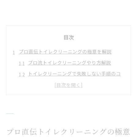
目次
プロ直伝トイレクリーニングの極意を解説
プロ流トイレクリーニングやり方解説
トイレクリーニングで失敗しない手順のコ
ツ
専門家推奨のトイレ掃除簡単テクニック
トイレクリーニングで差がつく裏技を紹介
プロも納得のトイレ掃除効率化ポイント
トイレクリーニング初心者が知るべき注意
プロ直伝トイレクリーニングの極意