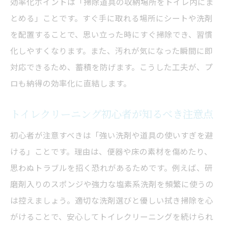
効率化ポイントは「掃除道具の収納場所をトイレ内にま
掃除が楽になるトイレクリーニングおすす
とめる」ことです。すぐ手に取れる場所にシートや洗剤
め品
を配置することで、思い立った時にすぐ掃除でき、習慣
プロ推奨のトイレ掃除簡単グッズをご紹介
化しやすくなります。また、汚れが気になった瞬間に即
対応できるため、蓄積を防げます。こうした工夫が、プ
便利グッズでトイレクリーニング効率アッ
ロも納得の効率化に直結します。
プ
トイレ掃除負担を減らすグッズ選びのコツ
トイレクリーニング初心者が知るべき注意点
グッズ活用で毎日のトイレ掃除が快適に
初心者が注意すべきは「強い洗剤や道具の使いすぎを避
やってはいけない掃除方法と失敗回避策
ける」ことです。理由は、便器や床の素材を傷めたり、
トイレクリーニングで避けたいNG行為一覧
思わぬトラブルを招く恐れがあるためです。例えば、研
失敗しないトイレ掃除手順の見直し方
磨剤入りのスポンジや強力な塩素系洗剤を頻繁に使うの
プロが教えるトイレクリーニング失敗防止
は控えましょう。適切な洗剤選びと優しい拭き掃除を心
法
がけることで、安心してトイレクリーニングを続けられ