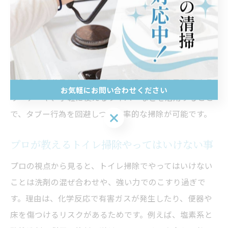
掃除グッズ選びのポイントは、便器や床の素材に合った
ものを選ぶことです。理由は、素材によって適したグッ
ズが異なり、傷や劣化を防げるからです。例えば、ブラ
シを使わないシートタイプや、柔らかいスポンジは傷を
防ぎつつ汚れを落とします。さらに、除菌効果のあるク
お気軽にお問い合わせください
リーナーや、手軽に使えるワイパーなどを活用すること
で、タブー行為を回避しつつ効率的な掃除が可能です。
お気軽にお問い合わせください
プロが教えるトイレ掃除やってはいけない事
プロの視点から見ると、トイレ掃除でやってはいけない
ことは洗剤の混ぜ合わせや、強い力でのこすり過ぎで
す。理由は、化学反応で有害ガスが発生したり、便器や
床を傷つけるリスクがあるためです。例えば、塩素系と