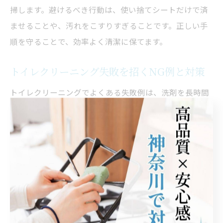
掃します。避けるべき行動は、使い捨てシートだけで済
ませることや、汚れをこすりすぎることです。正しい手
順を守ることで、効率よく清潔に保てます。
トイレクリーニング失敗を招くNG例と対策
トイレクリーニングでよくある失敗例は、洗剤を長時間
放置することや水拭きを怠ることです。理由は、洗剤が
残ると便器の劣化や変色の原因になるためです。具体的
な対策として、洗剤は表示時間を守って使用し、しっか
り水拭き・乾拭きを行いましょう。また、汚れがひどい
部分は、専用のクリーナーやスポンジを使い分けて対応
することが大切です。
タブー行為を防ぐ掃除グッズ選びのポイント