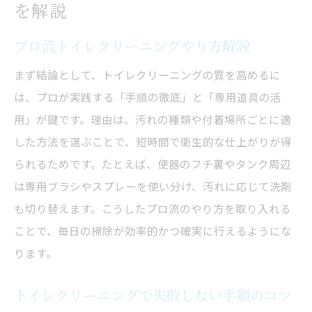
点
を解説
ブラシ不要で簡単にできる掃除法の秘訣
プロ流トイレクリーニングやり方解説
ブラシを使わない簡単トイレクリーニング
術
まず結論として、トイレクリーニングの質を高めるに
は、プロが実践する「手順の徹底」と「専用道具の活
トイレクリーニングで叶う時短掃除の新常
用」が鍵です。理由は、汚れの種類や付着場所ごとに適
識
した方法を選ぶことで、短時間で衛生的な仕上がりが得
ブラシ不要グッズでトイレ掃除が驚くほど
られるためです。たとえば、便器のフチ裏やタンク周辺
楽に
は専用ブラシやスプレーを使い分け、汚れに応じて洗剤
プロも実践するブラシ不要トイレ掃除法と
も切り替えます。こうしたプロ流のやり方を取り入れる
は
ことで、毎日の掃除が効率的かつ確実に行えるようにな
トイレクリーニングで見逃せない簡単裏技
ります。
ブラシなしでも清潔維持できる掃除ポイン
ト
トイレクリーニングで失敗しない手順のコツ