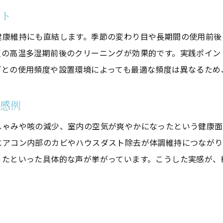
洗浄後の最適な温度設定と運転方法
ント
省エネと快適さを両立する洗浄のポイント
健康維持にも直結します。季節の変わり目や長期間の使用前後
神奈川県で安心して選ぶクリーニング活用術
夏の高温多湿期前後のクリーニングが効果的です。実践ポイン
信頼できるエアコンクリーニング業者の選び方
ごとの使用頻度や設置環境によっても最適な頻度は異なるため
神奈川県の気候に合った洗浄サービスの活用法
安心して任せられるクリーニングの特徴
実感例
アフターサポートが充実した洗浄の選定基準
しゃみや咳の減少、室内の空気が爽やかになったという健康面
エアコンクリーニング業者選びで重視すべき点
エアコン内部のカビやハウスダスト除去が体調維持につながり
神奈川県で頼れる洗浄サービスの見つけ方
ったといった具体的な声が挙がっています。こうした実感が、