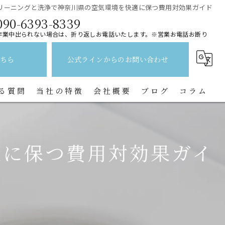
リーニングと洗浄で神奈川県の空気環境を快適に保つ費用対効果ガイド
090-6393-8339
作業中出られない場合は、折り返しお電話いたします。※営業お電話お断り
ちら
公式ラインからのお問い合わせ
る質問
当社の特徴
会社概要
ブログ
コラム
レンジフード
適に保つ費用対効果ガイ
水回り
キッチン
換気扇
トイレ