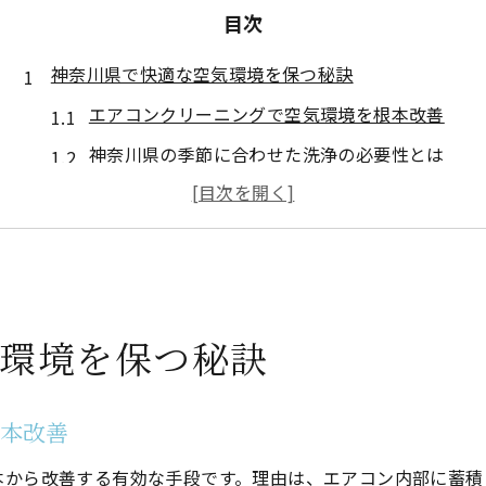
目次
神奈川県で快適な空気環境を保つ秘訣
エアコンクリーニングで空気環境を根本改善
神奈川県の季節に合わせた洗浄の必要性とは
エアコンクリーニングで健康的な暮らしを実現
快適な空気を維持する洗浄の最適な頻度
自宅の空気環境を守る簡単なメンテナンス術
洗浄後の室内環境がもたらす快適な変化
環境を保つ秘訣
エアコンクリーニングがもたらす健康効果
エアコンクリーニングでカビや臭いを徹底除去
根本改善
健康を守る洗浄のタイミングとポイント
エアコンクリーニングの健康面での実感例
本から改善する有効な手段です。理由は、エアコン内部に蓄積