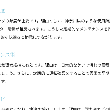
自分で洗浄する際に失敗しやすいポイント
頻度
安全にエアコンクリーニングを行う手順
ングの頻度が重要です。理由として、神奈川県のような使用頻
洗浄前後の確認点と仕上がりのチェック法
ルター清掃が推奨されます。こうした定期的なメンテナンスを
自宅での洗浄と専門業者の違いを比較
期的な快適さと節電につながります。
自分で洗浄する場合のリスクと対策
費用対効果を高める洗浄の選び方ガイド
ンス術
エアコンクリーニングの費用相場と選び方
空気環境維持に有効です。理由は、日常的なケアで汚れの蓄積
お気軽にお問い合わせください
お気軽にお問い合わせください
洗浄サービスを比較する際の注目ポイント
ましょう。さらに、定期的に運転確認をすることで異常の早期
費用対効果を実感できるクリーニング選定術
ます。
安さだけで選ばない洗浄サービスの選び方
信頼できるクリーニング業者の見極め方
変化
満足度の高い洗浄を選ぶためのコツ
と爽やかになり、快適さが向上します。理由は、汚れやカビの