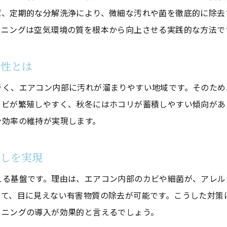
ば、定期的な分解洗浄により、微細な汚れや菌を徹底的に除去
洗浄済みエアコンの空気清浄効果とは
ーニングは空気環境の質を根本から向上させる実践的な方法で
家族の健康を守るためのクリーニング習慣
アレルギー対策としての洗浄の効果的活用
要性とは
洗浄で実感するエアコン効率の向上ポイント
きく、エアコン内部に汚れが溜まりやすい地域です。そのため
エアコンクリーニングで省エネ効果を実感
カビが繁殖しやすく、秋冬にはホコリが蓄積しやすい傾向があ
洗浄による冷暖房効率の変化とその理由
ン効率の維持が実現します。
効率向上のための洗浄頻度とコツ
クリーニング後の電気代節約の実体験
らしを実現
洗浄で長持ちするエアコンの使い方
える基盤です。理由は、エアコン内部のカビや細菌が、アレル
プロによる洗浄と自己メンテナンスの違い
って、目に見えない有害物質の除去が可能です。こうした対策
自分で行うエアコンクリーニングの注意点
ーニングの導入が効果的と言えるでしょう。
市販のエアコンクリーナー使用時の注意事項