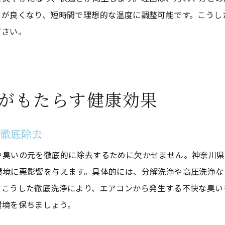
エアコンクリーニング後の空気改善体験談
きが良くなり、短時間で理想的な温度に調整可能です。こうし
クリーニング後に実感した空気の変化
ださい。
洗浄体験から分かった快適な住環境の秘訣
エアコンクリーニング後の健康改善エピソード
洗浄後の家族の反応や口コミの紹介
がもたらす健康効果
空気環境が変わった実体験から学ぶこと
洗浄の効果を持続させる日々の工夫
を徹底除去
節電につながるエアコン洗浄の実践方法
や臭いの元を徹底的に除去するために欠かせません。神奈川県
エアコンクリーニングで実現する節電のコツ
環境に悪影響を与えます。具体的には、分解洗浄や高圧洗浄な
洗浄効果を最大限に活かすエアコン利用術
。こうした徹底洗浄により、エアコンから発生する不快な臭い
効率的な洗浄で電気代を抑える方法
環境を保ちましょう。
節電を意識したエアコンクリーニング習慣