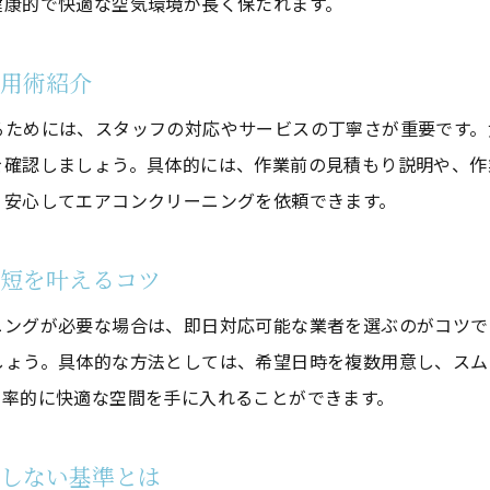
健康的で快適な空気環境が長く保たれます。
即日対応可能なエアコンクリーニングの選び方
女性も安心できるエアコンクリーニング業者の特徴
活用術紹介
エアコンクリーニングの口コミや評判のチェック方法
るためには、スタッフの対応やサービスの丁寧さが重要です。
追加サービスを活用したエアコンクリーニングの利点
を確認しましょう。具体的には、作業前の見積もり説明や、作
信頼できるエアコンクリーニング業者選定の秘訣
、安心してエアコンクリーニングを依頼できます。
プロに頼むエアコンクリーニングの安心メリット
プロのエアコンクリーニングで得られる安心感とは
時短を叶えるコツ
お気軽にお問い合わせください
お気軽にお問い合わせください
エアコンクリーニング業者依頼の健康面での利点
ニングが必要な場合は、即日対応可能な業者を選ぶのがコツで
プロによるエアコンクリーニングの安全性を徹底解説
しょう。具体的な方法としては、希望日時を複数用意し、スム
エアコンクリーニング依頼で後悔しないポイント集
効率的に快適な空間を手に入れることができます。
初めてのエアコンクリーニング依頼で安心するコツ
清潔な仕上がりを求めるならプロのエアコンクリーニ
敗しない基準とは