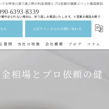
ングを神奈川県で選ぶ際の料金相場とプロ依頼の健康メリット徹底解説
090-6393-8339
作業中出られない場合は、折り返しお電話いたします。※営業お電話お断り
ちら
公式ラインからのお問い合わせ
る質問
当社の特徴
会社概要
ブログ
コラム
レンジフード
料金相場とプロ依頼の健
水回り
キッチン
換気扇
トイレ