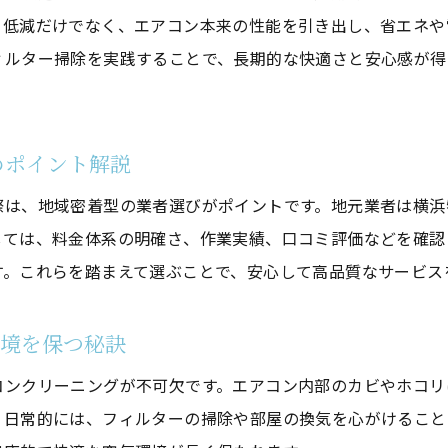
ク低減だけでなく、エアコン本来の性能を引き出し、省エネや
清潔なエアコンで快適な住環境を守るポイント
ィルター掃除を実践することで、長期的な快適さと安心感が得
定期的なエアコンクリーニングの健康面メリット
プロのエアコンクリーニングで安心な空気を手に入れ
料金相場を知って賢く選ぶエアコンクリーニング
めポイント解説
エアコンクリーニングの料金相場と賢い選び方ガイド
際は、地域密着型の業者選びがポイントです。地元業者は横浜
エアコン クリーニング横浜安い業者を見極める方法
しては、料金体系の明確さ、作業実績、口コミ評価などを確認
料金比較でコスパ重視のエアコンクリーニング選択術
す。これらを踏まえて選ぶことで、安心して高品質なサービス
エアコンクリーニングの料金目安を知るメリットとは
おすすめのエアコンクリーニング料金比較術
環境を保つ秘訣
費用対効果の高いエアコンクリーニング活用法
コンクリーニングが不可欠です。エアコン内部のカビやホコリ
エアコンクリーニング依頼時のチェックポイント集
。日常的には、フィルターの掃除や部屋の換気を心がけること
エアコンクリーニング依頼時に確認すべき注意点まと