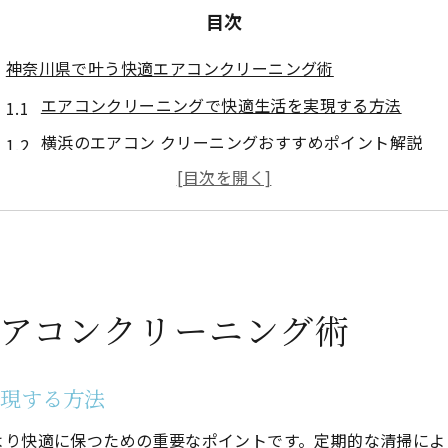
目次
神奈川県で叶う快適エアコンクリーニング術
エアコンクリーニングで快適生活を実現する方法
横浜のエアコン クリーニングおすすめポイント解説
エアコンクリーニングで清潔な空気環境を保つ秘訣
女性も安心のエアコンクリーニング活用術紹介
即日対応のエアコンクリーニングで時短を叶えるコツ
エアコンクリーニングを選ぶ際の失敗しない基準とは
アコンクリーニング術
健康維持に役立つエアコンクリーニングの真価
エアコンクリーニングでカビやアレルギー対策を徹底
実現する方法
クリーニングで健康を守るために知っておくべき効果
エアコンクリーニングが家族の健康維持に役立つ理由
より快適に保つための重要なポイントです。定期的な清掃によ