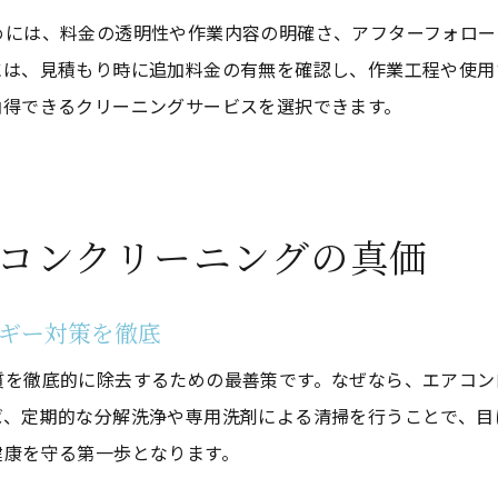
女性も安心できるエアコンクリーニングの選び方
めには、料金の透明性や作業内容の明確さ、アフターフォロー
女性がエアコンクリーニングを選ぶ際の安心基準
には、見積もり時に追加料金の有無を確認し、作業工程や使用
女性スタッフ対応のエアコンクリーニング活用術
納得できるクリーニングサービスを選択できます。
エアコンクリーニングで女性が重視すべきポイント
エアコン クリーニング横浜女性に人気の理由
安心できるエアコンクリーニング業者の見分け方
コンクリーニングの真価
口コミで選ぶ女性に優しいエアコンクリーニング
エアコンクリーニングで節電と快適生活を両立
ギー対策を徹底
エアコンクリーニングで電気代節約を実現する方法
質を徹底的に除去するための最善策です。なぜなら、エアコン
クリーニングでエアコン効率を最大化するポイント
ば、定期的な分解洗浄や専用洗剤による清掃を行うことで、目
快適生活を叶えるエアコンクリーニングの実践術
健康を守る第一歩となります。
節電と清潔を両立できるエアコンクリーニング活用法