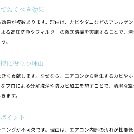
エアコンクリーニングでエコな暮らしを始めよう
っておくべき効果
長持ちするエアコンを目指すクリーニングの効果
る効果が複数あります。理由は、カビやダニなどのアレルゲン
即日対応も可能な神奈川県のクリーニング事情
による高圧洗浄やフィルターの徹底清掃を実施することで、清
神奈川県で即日対応のエアコンクリーニング事情
ょう。
急ぎの時に便利なエアコンクリーニングサービス
即日対応エアコンクリーニングの選び方ポイント
維持に役立つ理由
手早く依頼できるエアコンクリーニングの活用例
大きく貢献します。なぜなら、エアコンから発生するカビやホ
急なトラブル時のエアコンクリーニング対処法
的なプロによる分解洗浄や防カビ加工を施すことで、清潔な空
神奈川県のエアコンクリーニング最新トレンド
いきます。
るポイント
ーニングが不可欠です。理由は、エアコン内部の汚れが性能低