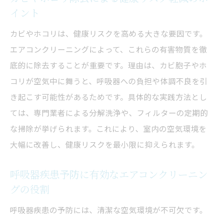
クリーニング
イント
見落としがちな追加費用とその対策方法
カビやホコリは、健康リスクを高める大きな要因です。
満足度の高いエアコンクリーニング体験談
エアコンクリーニングによって、これらの有害物質を徹
紹介
底的に除去することが重要です。理由は、カビ胞子やホ
エアコンクリーニングで快適な住環境を実現す
コリが空気中に舞うと、呼吸器への負担や体調不良を引
る方法
き起こす可能性があるためです。具体的な実践方法とし
快適な住環境づくりに役立つエアコンクリ
ては、専門業者による分解洗浄や、フィルターの定期的
ーニング活用法
な掃除が挙げられます。これにより、室内の空気環境を
定期的なエアコンクリーニングで健康と節
大幅に改善し、健康リスクを最小限に抑えられます。
約を同時に実現
エアコンクリーニング後の効果を最大化す
呼吸器疾患予防に有効なエアコンクリーニン
る日常の工夫
グの役割
エアコンクリーニングで家族全員が安心で
呼吸器疾患の予防には、清潔な空気環境が不可欠です。
きる理由