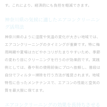
ットとは
す。これにより、経済的にも負担を軽減できます。
エアコンクリーニングの予約時期や混雑状
神奈川県の気候に適したエアコンクリーニン
況の注意点
グ活用法
自分で掃除する場合と業者依頼の違いを解説
神奈川県のように湿度や気温の変化が大きい地域では、
自分で行うエアコンクリーニングの注意点
エアコンクリーニングのタイミングが重要です。特に梅
と限界
雨時期や夏場はカビやホコリがたまりやすいため、季節
業者依頼のエアコンクリーニングが選ばれ
の変わり目にクリーニングを行うのが効果的です。実践
る理由
例としては、春や秋の使用前後にプロへ依頼し、普段は
エアコンクリーニングの費用対効果を比較
自分でフィルター掃除を行う方法が推奨されます。地域
する視点
特性に合ったメンテナンスで、エアコンの性能と空気の
エアコンクリーニング業者利用のメリット
質を最大限に保てます。
とリスク
お掃除機能付きエアコンの掃除ポイントを
エアコンクリーニングの効果を長持ちさせる