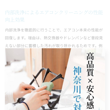
内部洗浄によるエアコンクリーニングの性能
向上効果
内部洗浄を徹底的に行うことで、エアコン本来の性能が
回復します。理由は、熱交換器やドレンパンなど普段見
えない部分に蓄積した汚れが取り除かれるためです。例
えば、プロによる分解洗浄では、細部まで高圧洗浄を実
施し、空気の通り道がクリアになります。これにより冷
暖房の効率が蘇り、快適な室温管理が実現できます。
エアコンクリーニングでエアコン故障リスク
を減らす方法
エアコンクリーニングはエアコンの故障リスクを低減す
る有効な手段です。理由は、内部のカビやホコリが電子