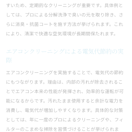
すいため、定期的なクリーニングが重要です。具体例と
効果的なエアコンクリーニングで快適温度
しては、プロによる分解洗浄で臭いの元を取り除き、さ
を実現
らに消臭・抗菌コートを施す方法が挙げられます。これ
神奈川県で選ばれるエアコンクリーニングのポ
により、清潔で快適な空気環境が長期間保たれます。
イント
エアコンクリーニング業者選びで重視すべ
エアコンクリーニングによる電気代節約の実
き基準
際
神奈川県内で評判の良いエアコンクリーニ
エアコンクリーニングを実施することで、電気代の節約
ングの特徴
にもつながります。理由は、内部の汚れが除去されるこ
サービス内容とエアコンクリーニング効果
とでエアコン本来の性能が発揮され、効率的な運転が可
の見極め方
能になるからです。汚れたまま使用すると余計な電力を
エアコンクリーニングの口コミや体験談の
消費し、電気代が増加しやすくなります。具体的な対策
活用術
としては、年に一度のプロによるクリーニングや、フィ
地域密着型のエアコンクリーニングのメリ
ルターのこまめな掃除を習慣づけることが挙げられま