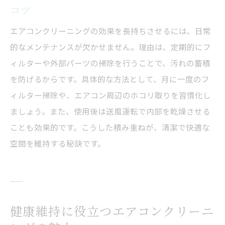
解説
コツ
エアコンクリーニングを自分でやる場合の
エアコンクリーニングの効果を長持ちさせるには、日常
手順とコツ
的なメンテナンスが欠かせません。理由は、定期的にフ
失敗しないエアコンクリーニング業者の見極め
ィルターや外部パーツの掃除を行うことで、汚れの蓄積
方
を防げるからです。具体的な方法として、月に一度のフ
信頼できるエアコンクリーニング業者の選
ィルター掃除や、エアコン周辺のホコリ取りを習慣化し
び方
ましょう。また、使用後は送風運転で内部を乾燥させる
エアコンクリーニング業者の口コミを比較
ことも効果的です。こうした積み重ねが、清潔で快適な
する方法
空間を維持する秘訣です。
エアコンクリーニング業者の料金体系で注
意すべき点
トラブルを防ぐエアコンクリーニング業者
健康維持に役立つエアコンクリーニ
のチェック項目