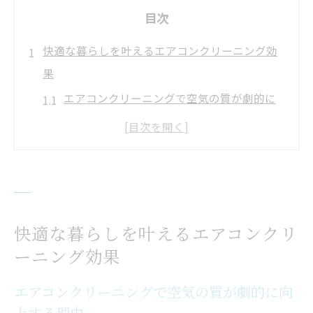
目次
快適な暮らしを叶えるエアコンクリーニング効
果
エアコンクリーニングで空気の質が劇的に
向上する理由
快適な住環境へ導くエアコンクリーニング
の具体的効果
エアコンクリーニングで室内の臭い対策も
万全に
快適な暮らしを叶えるエアコンクリ
エアコンクリーニングによる電気代節約の
ーニング効果
実際
神奈川県の気候に適したエアコンクリーニ
エアコンクリーニングで空気の質が劇的に向
上する理由
ング活用法