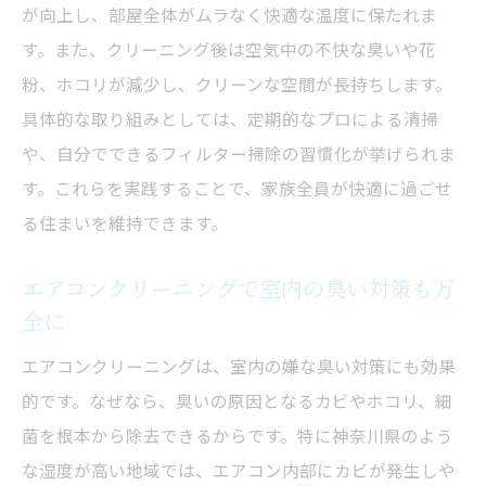
が向上し、部屋全体がムラなく快適な温度に保たれま
定期的なエアコンクリーニングで清潔な空
す。また、クリーニング後は空気中の不快な臭いや花
間をキープ
粉、ホコリが減少し、クリーンな空間が長持ちします。
エアコンクリーニングで効きが改善する理由
具体的な取り組みとしては、定期的なプロによる清掃
エアコンクリーニングで冷暖房効率がなぜ
や、自分でできるフィルター掃除の習慣化が挙げられま
上がるのか
す。これらを実践することで、家族全員が快適に過ごせ
内部洗浄によるエアコンクリーニングの性
る住まいを維持できます。
能向上効果
エアコンクリーニングで室内の臭い対策も万
エアコンクリーニングでエアコン故障リス
全に
クを減らす方法
フィルター清掃だけでは足りない理由とプ
エアコンクリーニングは、室内の嫌な臭い対策にも効果
ロの技術
的です。なぜなら、臭いの原因となるカビやホコリ、細
菌を根本から除去できるからです。特に神奈川県のよう
エアコンクリーニング後の効き目を実感す
な湿度が高い地域では、エアコン内部にカビが発生しや
るポイント