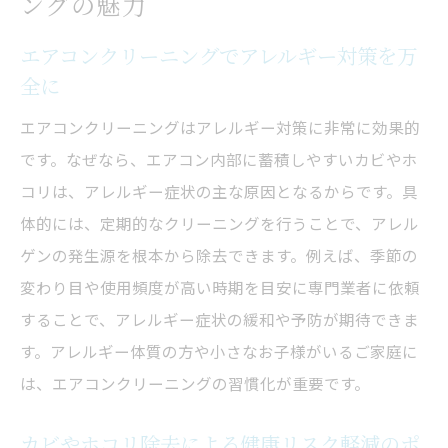
ングの魅力
見積もり時に確認したいエアコンクリーニ
ングのポイント
エアコンクリーニングでアレルギー対策を万
失敗事例から学ぶエアコンクリーニング業
全に
者選び
エアコンクリーニングはアレルギー対策に非常に効果的
おすすめサービスの選び方と費用対効果の考え
です。なぜなら、エアコン内部に蓄積しやすいカビやホ
方
コリは、アレルギー症状の主な原因となるからです。具
エアコンクリーニングのおすすめサービス
体的には、定期的なクリーニングを行うことで、アレル
特徴を解説
ゲンの発生源を根本から除去できます。例えば、季節の
費用対効果が高いエアコンクリーニングの
変わり目や使用頻度が高い時期を目安に専門業者に依頼
選び方
することで、アレルギー症状の緩和や予防が期待できま
エアコンクリーニングのサービス内容を徹
す。アレルギー体質の方や小さなお子様がいるご家庭に
底比較
は、エアコンクリーニングの習慣化が重要です。
コストパフォーマンス重視で選ぶエアコン
カビやホコリ除去による健康リスク軽減のポ