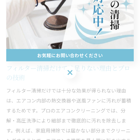
部品やファンの動作不良を引き起こす原因となるためで
す。例えば、定期的なクリーニングを実施することで、
水漏れや異音、冷暖房能力の低下といったトラブルを未
然に防ぐことができます。結果として、長期的なメンテ
ナンスコストも抑えられます。
お気軽にお問い合わせください
フィルター清掃だけでは足りない理由とプロ
お気軽にお問い合わせください
の技術
フィルター清掃だけでは十分な効果が得られない理由
は、エアコン内部の熱交換器や送風ファンに汚れが蓄積
するためです。プロのエアコンクリーニングでは、分
解・高圧洗浄により細部まで徹底的に汚れを除去しま
す。例えば、家庭用掃除では届かない部分までクリーニ