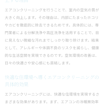
エアコンクリーニングの効果を長持ちさせ
エアコンクリーニングを行うことで、室内の空気の質が
るコツ
大きく向上します。その理由は、内部にたまったホコリ
健康維持に役立つエアコンクリーニングの魅力
やカビを徹底的に除去できるためです。具体的には、専
エアコンクリーニングでアレルギー対策を
門業者による分解洗浄や高圧洗浄を活用することで、目
万全に
に見えない微細な汚れまでしっかり取り除けます。結果
として、アレルギーや体調不良のリスクを減らし、健康
カビやホコリ除去による健康リスク軽減の
的な生活空間を実現できるのです。空気環境の改善は、
ポイント
日々の快適さや安心感にも直結します。
呼吸器疾患予防に有効なエアコンクリーニ
ングの役割
快適な住環境へ導くエアコンクリーニングの
エアコンクリーニングが子どもの健康維持
具体的効果
に効果的な理由
エアコンクリーニングには、快適な住環境を実現するさ
健康面で注目されるエアコンクリーニング
まざまな効果があります。まず、エアコンの冷暖房効率
の実例紹介