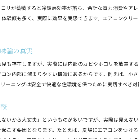
ホコリが蓄積すると冷暖房効率が落ち、余計な電力消費やアレ
エアコンクリーニングをしない家庭の後悔例
う体験談も多く、実際に効果を実感できます。エアコンクリー
10年掃除していないエアコンの問題点
清掃を怠ることで費用が増す理由を解説
後悔しないためのエアコンクリーニング活用法
意味論の真実
エアコンクリーニングで後悔しない選び方のポイン
意見も存在しますが、実際には内部のカビやホコリを放置する
意味ないと感じる失敗例から学ぶ活用法
アコン内部に溜まりやすい構造にあるからです。例えば、小さ
クリーニング後すぐカビ発生を防ぐために
クリーニングは安全で快適な住環境を保つために実践すべき対
口コミから見るエアコンクリーニングの落とし穴
エアコンクリーニング最悪の事態を避ける対策
比較
賢く使うためのエアコンクリーニング活用術
えないから大丈夫」というものが多いですが、実際は見えない
メリットとデメリットを知ることで賢く選ぶ方法
き起こす要因となります。たとえば、夏場にエアコンをつける
エアコンクリーニングのメリットを正しく把握