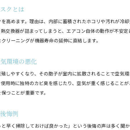
カビ・ホコリによる悪影響を防ぐ方法
リスクとは
空気環境改善に必要なクリーニング頻度
クを高めます。理由は、内部に蓄積されたホコリや汚れが冷却
快適な暮らしに欠かせないエアコンクリーニング
や熱交換器が詰まってしまうと、エアコン自体の動作が不安定
快適な室内環境のために必要なエアコンクリーニン
なクリーニングが機器寿命の延伸に直結します。
健康維持と省エネを両立するクリーニング術
エアコンクリーニングで得られる安心感とは
空気環境の悪化
家族の健康を守るためのクリーニング習慣
繁殖しやすくなり、その胞子が室内に拡散されることで空気環
エアコンクリーニングで後悔しない暮らしを実現
ン使用時に独特のカビ臭を感じたり、空気が重く感じることが
クリーニングの必要性を見極めるポイント
を保つことが重要です。
の後悔例
っと早く掃除しておけば良かった」という後悔の声は多く聞か