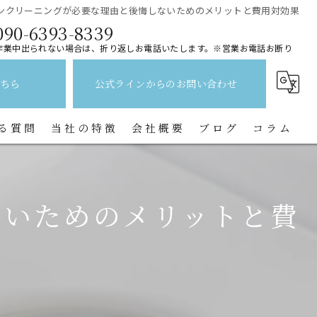
ンクリーニングが必要な理由と後悔しないためのメリットと費用対効果
090-6393-8339
作業中出られない場合は、折り返しお電話いたします。※営業お電話お断り
ちら
公式ラインからのお問い合わせ
る質問
当社の特徴
会社概要
ブログ
コラム
レンジフード
ないためのメリットと費
水回り
キッチン
換気扇
トイレ