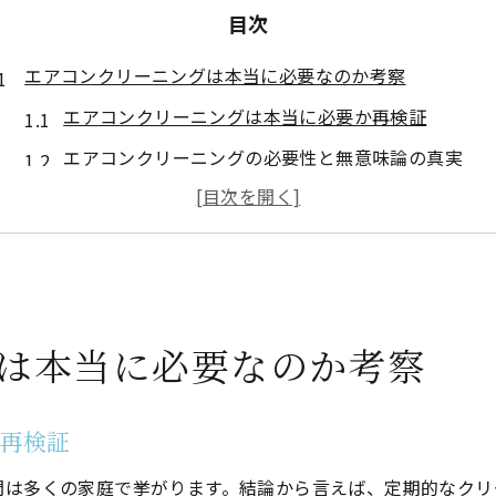
目次
エアコンクリーニングは本当に必要なのか考察
エアコンクリーニングは本当に必要か再検証
エアコンクリーニングの必要性と無意味論の真実
クリーニング不要論と健康リスクの比較
エアコンクリーニングをしないと起こる問題点
必要ないと言われる理由の実態を解説
エアコンクリーニングで後悔しないための基準
は本当に必要なのか考察
清掃を怠るとどうなる？健康と寿命のリスク
エアコンクリーニングを怠ると健康にどう影響する
か再検証
エアコン未清掃が機器寿命に与えるリスクとは
クリーニングしないと起こるカビや空気環境の悪化
問は多くの家庭で挙がります。結論から言えば、定期的なクリ