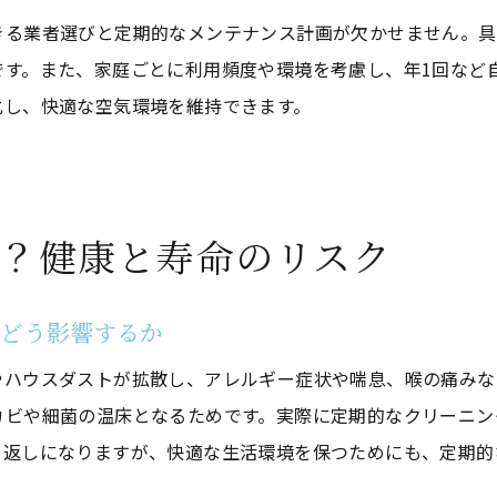
定期的なクリーニングの費用対効果を徹底解説
きる業者選びと定期的なメンテナンス計画が欠かせません。具
エアコンクリーニングの費用対効果を検証
です。また、家庭ごとに利用頻度や環境を考慮し、年1回など
定期クリーニングで節電・省エネは可能か
化し、快適な空気環境を維持できます。
クリーニング頻度別の効果とコスト比較
何年ごとにエアコンクリーニングを行うべきか
費用面で後悔しないクリーニングの基準
？健康と寿命のリスク
エアコンクリーニングの投資価値を考える
汚れを放置した場合の空気環境への影響とは
にどう影響するか
エアコンクリーニングを怠ると空気はどう変化する
やハウスダストが拡散し、アレルギー症状や喘息、喉の痛みな
汚れ放置が健康リスクを高める理由
カビや細菌の温床となるためです。実際に定期的なクリーニン
クリーニングしないエアコンの空気質変化
り返しになりますが、快適な生活環境を保つためにも、定期的
エアコンクリーニングでアレルギー対策も万全に