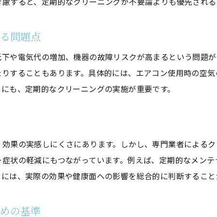
考慮すると、定期的なクリーニングが不要論よりも優先される
デメリットを知り無駄を防ぐ判断基準
エアコンクリーニングの費用対効果を比較
こる問題点
クリーニング不要論に惑わされない選び方
低下や電気代の増加、機器の故障リスクが高まるという問題が
エアコンクリーニングで得するタイミングとは
たりすることもあります。具体的には、エアコン使用時の空気
メリット・デメリット体験談で賢く判断
めにも、定期的なクリーニングの実施が重要です。
エアコンクリーニングの必要性を体験から紐解く
実体験から分かるエアコンクリーニングの必要性
説
お気軽にお問い合わせください
お気軽にお問い合わせください
クリーニング後悔談と成功談の比較
、効果の実感しにくさにあります。しかし、専門業者によるク
エアコンクリーニングをしない結果のリアル
ー症状の軽減にもつながっています。例えば、定期的なメンテ
実際の空気環境変化と健康への影響
るには、実際の効果や健康面への影響を総合的に判断すること
10年掃除していないエアコンの実例紹介
体験談から学ぶエアコンクリーニングの意義
ための基準