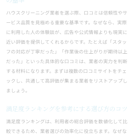
料金表を確認し納得のサービスを依頼する
コツ
ハウスクリーニング業者を選ぶ際、口コミは信頼性やサ
満足度が高いハウスクリーニングの秘訣を探る
ービス品質を見極める重要な基準です。なぜなら、実際
口コミで高評価のハウスクリーニング業者
に利用した人の体験談が、広告や公式情報よりも現実に
の特徴
近い評価を提供してくれるからです。たとえば「スタッ
フの対応が丁寧だった」「作業後の仕上がりが期待以上
満足度ランキング上位業者の共通点とは
だった」といった具体的な口コミは、業者の実力を判断
利用者が語るハウスクリーニングの満足ポ
する材料になります。まずは複数の口コミサイトをチェ
イント
ックし、共通して高評価が集まる業者をリストアップし
比較サイトで分かる満足度の高い選び方
ましょう。
サービス内容と料金表を照らし合わせて納
得の依頼
満足度ランキングを参考にする選び方のコツ
口コミ分析から見える満足度向上のヒント
満足度ランキングは、利用者の総合評価を数値化して比
悪質業者を口コミから見抜くコツを徹底解説
較できるため、業者選びの効率化に役立ちます。なぜな