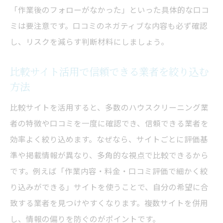
口コミを重視した比較ポイントとは
「作業後のフォローがなかった」といった具体的な口コ
料金表やサービス内容を比較して納得の選
ミは要注意です。口コミのネガティブな内容も必ず確認
択を
し、リスクを減らす判断材料にしましょう。
悪質業者を見抜く比較サイトの利用法
比較サイト活用で信頼できる業者を絞り込む
口コミ分析で最適なハウスクリーニング業
方法
者を選ぶ
比較サイトを活用すると、多数のハウスクリーニング業
ハウスクリーニング料金表の活用ポイントとは
者の特徴や口コミを一度に確認でき、信頼できる業者を
料金表から分かるハウスクリーニングの相
効率よく絞り込めます。なぜなら、サイトごとに評価基
場感
準や掲載情報が異なり、多角的な視点で比較できるから
口コミで指摘される料金トラブルの傾向
です。例えば「作業内容・料金・口コミ評価で細かく絞
料金表とサービス内容を丁寧に比較する方
り込みができる」サイトを使うことで、自分の希望に合
法
致する業者を見つけやすくなります。複数サイトを併用
満足度ランキングと料金表を合わせて選ぶ
し、情報の偏りを防ぐのがポイントです。