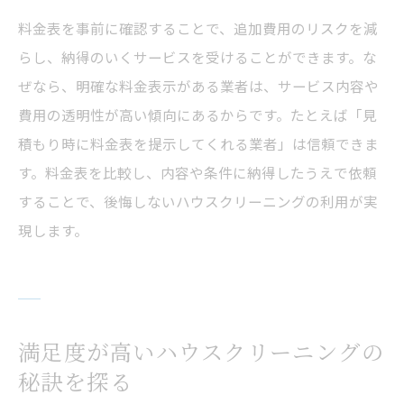
介
料金表を事前に確認することで、追加費用のリスクを減
口コミで安心感のある業者を見抜く方法
らし、納得のいくサービスを受けることができます。な
満足度ランキング上位業者の安心ポイント
ぜなら、明確な料金表示がある業者は、サービス内容や
比較サイトと口コミを併用した見極め術
費用の透明性が高い傾向にあるからです。たとえば「見
積もり時に料金表を提示してくれる業者」は信頼できま
料金表の明瞭さが安心のカギになる理由
す。料金表を比較し、内容や条件に納得したうえで依頼
悪質業者に騙されないための口コミ活用法
することで、後悔しないハウスクリーニングの利用が実
ハウスクリーニング業者一覧で信頼性を比
現します。
較
口コミ分析で後悔しない依頼先選びを実現
口コミ分析で理想のハウスクリーニング業
者選び
満足度が高いハウスクリーニングの
満足度ランキングと口コミを活かした選定
秘訣を探る
法