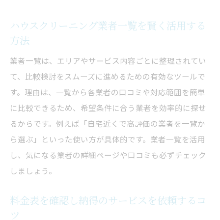
コツ
悪質業者の料金表には注意が必要
ハウスクリーニング業者一覧を賢く活用する
方法
比較サイトで分かる料金表の見方と選び方
評判や口コミが示す理想のサービス像とは
業者一覧は、エリアやサービス内容ごとに整理されてい
口コミが評価するハウスクリーニングの理
て、比較検討をスムーズに進めるための有効なツールで
想像
す。理由は、一覧から各業者の口コミや対応範囲を簡単
に比較できるため、希望条件に合う業者を効率的に探せ
満足度ランキングで分かる理想のサービス
るからです。例えば「自宅近くで高評価の業者を一覧か
基準
ら選ぶ」といった使い方が具体的です。業者一覧を活用
良い口コミに見られるサービスの特徴とは
し、気になる業者の詳細ページや口コミも必ずチェック
比較サイトで理想の業者像を分析する方法
しましょう。
料金表と口コミから見えてくる理想の形
悪質業者を避け理想に近づくための選び方
料金表を確認し納得のサービスを依頼するコ
安心できるハウスクリーニングの見極め方を紹
ツ