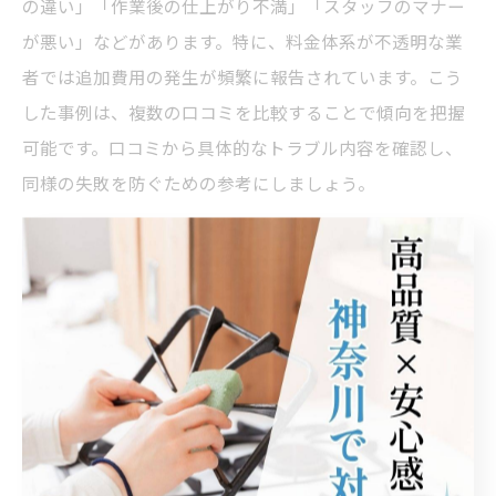
の違い」「作業後の仕上がり不満」「スタッフのマナー
が悪い」などがあります。特に、料金体系が不透明な業
者では追加費用の発生が頻繁に報告されています。こう
した事例は、複数の口コミを比較することで傾向を把握
可能です。口コミから具体的なトラブル内容を確認し、
同様の失敗を防ぐための参考にしましょう。
悪質という評価を避けるポイントを理解する
悪質と評価されない業者を選ぶには、見積もりの明確さ
や契約前の説明の丁寧さが大切です。具体的には「作業
内容や料金を事前に細かく説明してくれる」「口コミで
スタッフの対応が高評価」といった点を基準にするとよ
いでしょう。複数の口コミサイトを活用し、総合的な評
価やコメントを比較することで、悪質評価を避けられる