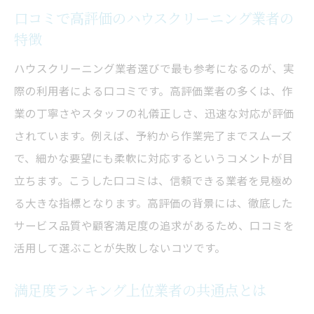
口コミで高評価のハウスクリーニング業者の
悪質業者を事前に見抜く口コミチェックの
特徴
コツ
比較サイトの口コミを参考に後悔しない選
ハウスクリーニング業者選びで最も参考になるのが、実
択
際の利用者による口コミです。高評価業者の多くは、作
料金表も口コミも総合的に判断して依頼
業の丁寧さやスタッフの礼儀正しさ、迅速な対応が評価
されています。例えば、予約から作業完了までスムーズ
納得のいくハウスクリーニング依頼実現の
で、細かな要望にも柔軟に対応するというコメントが目
秘訣
立ちます。こうした口コミは、信頼できる業者を見極め
る大きな指標となります。高評価の背景には、徹底した
サービス品質や顧客満足度の追求があるため、口コミを
活用して選ぶことが失敗しないコツです。
満足度ランキング上位業者の共通点とは