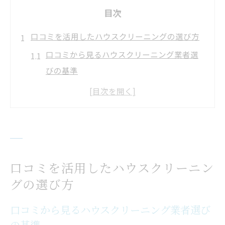
目次
口コミを活用したハウスクリーニングの選び方
口コミから見るハウスクリーニング業者選
びの基準
満足度ランキングを参考にする選び方のコ
ツ
悪質なハウスクリーニングを避けるポイン
トは
比較サイト活用で信頼できる業者を絞り込
口コミを活用したハウスクリーニン
む方法
グの選び方
ハウスクリーニング業者一覧を賢く活用す
る方法
口コミから見るハウスクリーニング業者選び
の基準