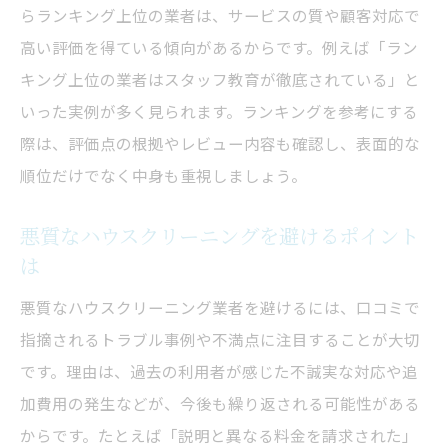
悪質なハウスクリーニング業者の特徴とは
らランキング上位の業者は、サービスの質や顧客対応で
口コミでよく見るトラブル事例の傾向
高い評価を得ている傾向があるからです。例えば「ラン
悪質という評価を避けるポイントを理解す
キング上位の業者はスタッフ教育が徹底されている」と
る
いった実例が多く見られます。ランキングを参考にする
際は、評価点の根拠やレビュー内容も確認し、表面的な
比較サイトの口コミを活用した見極め方
順位だけでなく中身も重視しましょう。
満足度ランキングから信頼性を探る方法
料金表の不明瞭さに注意しよう
悪質なハウスクリーニングを避けるポイント
比較サイトを使ったハウスクリーニング業者の
は
選定法
悪質なハウスクリーニング業者を避けるには、口コミで
ハウスクリーニング業者比較サイトの活用
指摘されるトラブル事例や不満点に注目することが大切
術
です。理由は、過去の利用者が感じた不誠実な対応や追
満足度ランキングを比較し自分に合う業者
加費用の発生などが、今後も繰り返される可能性がある
を探す
からです。たとえば「説明と異なる料金を請求された」