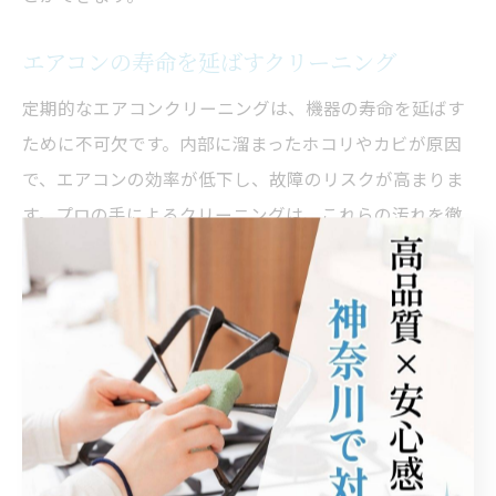
エアコンの寿命を延ばすクリーニング
定期的なエアコンクリーニングは、機器の寿命を延ばす
ために不可欠です。内部に溜まったホコリやカビが原因
で、エアコンの効率が低下し、故障のリスクが高まりま
す。プロの手によるクリーニングは、これらの汚れを徹
底的に除去し、エアコンの動作をスムーズに保ちます。
結果として、エアコンの寿命が延び、長期的なコスト削
減につながります。
エアコンクリーニングしないリスク
エアコンクリーニングを怠ると、さまざまなリスクが生
じます。まず、内部に溜まったホコリやカビがアレルギ