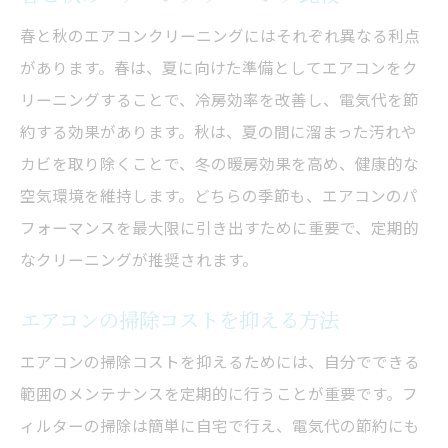
エアコンクリーニング時期で電気代節約
春と秋のエアコンクリーニングにはそれぞれ異なる利点
掃除時期が電気代に与える影響
があります。春は、夏に向けた準備としてエアコンをク
エアコンクリーニングと省エネの関係
リーニングすることで、冷房効率を改善し、電気代を節
電気代を抑える掃除タイミング
約する効果があります。秋は、夏の間に溜まった汚れや
省エネを実現するクリーニング時期
カビを取り除くことで、冬の暖房効果を高め、健康的な
エコなエアコン運用のための掃除
空気環境を維持します。どちらの季節も、エアコンのパ
フォーマンスを最大限に引き出すために重要で、定期的
クリーニングで電気代を節約する法
なクリーニングが推奨されます。
エアコンの掃除コストを抑える方法
エアコンの掃除コストを抑えるためには、自分でできる
範囲のメンテナンスを定期的に行うことが重要です。フ
ィルターの掃除は簡単に自宅で行え、電気代の節約にも