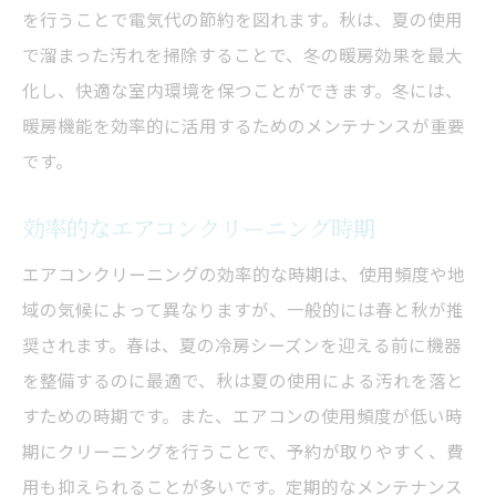
掃除しないエアコンのリスク
を行うことで電気代の節約を図れます。秋は、夏の使用
エアコン掃除で予防する故障
で溜まった汚れを掃除することで、冬の暖房効果を最大
室内環境を守るための掃除重要性
化し、快適な室内環境を保つことができます。冬には、
暖房機能を効率的に活用するためのメンテナンスが重要
エアコンの効率と安全性向上方法
です。
エアコンのクリーニング頻度を知ろう
適切なクリーニング頻度の見極め
効率的なエアコンクリーニング時期
季節に応じた掃除回数の目安
エアコンクリーニングの効率的な時期は、使用頻度や地
エアコン掃除の適切なタイミング
域の気候によって異なりますが、一般的には春と秋が推
頻度を減らすためのメンテナンス
奨されます。春は、夏の冷房シーズンを迎える前に機器
エアコンの調子を保つ掃除のコツ
を整備するのに最適で、秋は夏の使用による汚れを落と
長持ちするエアコン掃除の方法
すための時期です。また、エアコンの使用頻度が低い時
エアコン掃除のベストタイミングを解説
期にクリーニングを行うことで、予約が取りやすく、費
用も抑えられることが多いです。定期的なメンテナンス
エアコン掃除の効果的な時期とは