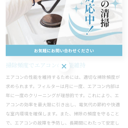
ーの原因となり、健康被害を引き起こす可能性がありま
す。また、エアコンの効率が低下し、冷暖房効果が減少
するため、電気代が増加します。最悪の場合、故障につ
ながり、高額な修理費用が発生することもあります。こ
れらのリスクを避けるためには、定期的なクリーニング
が重要です。
お気軽にお問い合わせください
掃除頻度でエアコンの性能維持
お気軽にお問い合わせください
エアコンの性能を維持するためには、適切な掃除頻度が
求められます。フィルターは月に一度、エアコン内部は
年に一度のクリーニングが理想的です。これにより、エ
アコンの効率を最大限に引き出し、電気代の節約や快適
な室内環境を確保します。また、掃除の頻度を守ること
で、エアコンの故障を予防し、長期間にわたって安定し