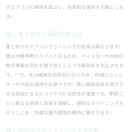
がエアコンの寿命を延ばし、効率的な運用を可能にしま
季節ごとの掃除スケジュール提案
す。
効率的なエアコン掃除の計画
掃除時期が室内環境に与える影響
夏と冬で異なる掃除効果とは
エアコンクリーニングの時期選び方
夏と冬でのエアコンクリーニングの効果は異なります。
ベストな掃除タイミングとは何か
夏は冷房使用がメインとなるため、フィルターや内部の
エアコンクリーニングの頻度と効果
熱交換器の汚れを取り除くことで冷房効率を向上させま
クリーニング頻度で変わる効果
す。一方、冬は暖房を効率的に行うため、同様にフィル
定期的なエアコン掃除のメリット
ターや内部の清掃が必要ですが、特に暖房効率を低下さ
効果的なクリーニングの頻度とは
せる原因となるホコリやカビの除去が重要です。季節ご
とに異なる目的と効果を理解し、適切なクリーニングを
エアコン性能を保つ掃除間隔
行うことが、快適な室内環境の維持に繋がります。
掃除がもたらすエアコンの変化
頻度に応じたクリーニング効果
春と秋のエアコンクリーニング比較