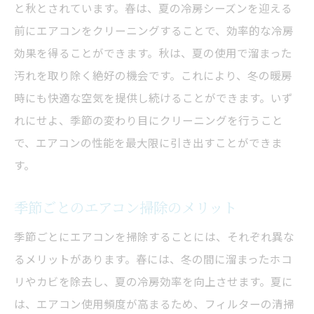
と秋とされています。春は、夏の冷房シーズンを迎える
季節の変わり目に掃除が必要な理由
前にエアコンをクリーニングすることで、効率的な冷房
春秋のクリーニングで快適空間維持
効果を得ることができます。秋は、夏の使用で溜まった
エアコンのクリーニングは毎年必要？
汚れを取り除く絶好の機会です。これにより、冬の暖房
毎年のエアコンクリーニングの必要性
時にも快適な空気を提供し続けることができます。いず
エアコン掃除の頻度と効果
れにせよ、季節の変わり目にクリーニングを行うこと
で、エアコンの性能を最大限に引き出すことができま
年に一度は掃除したい理由
す。
エアコンの寿命を延ばすクリーニング
エアコンクリーニングしないリスク
季節ごとのエアコン掃除のメリット
掃除頻度でエアコンの性能維持
季節ごとにエアコンを掃除することには、それぞれ異な
エアコン掃除しないとどうなる？
るメリットがあります。春には、冬の間に溜まったホコ
エアコン掃除を怠った結果とは
リやカビを除去し、夏の冷房効率を向上させます。夏に
クリーニング不足による影響
は、エアコン使用頻度が高まるため、フィルターの清掃