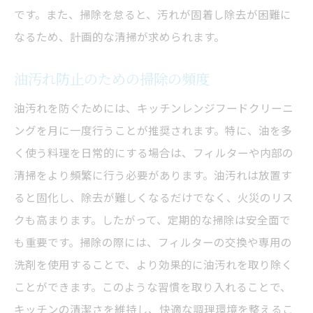
です。また、掃除を怠ると、汚れが固着し除去が困難に
理想的な換気扇掃除の頻度指針
なるため、計画的な清掃が求められます。
キッチンレンジフードクリーニングの推奨
頻度
油汚れ防止のための掃除の頻度
掃除頻度を見極めるためのポイント
油汚れを防ぐためには、キッチンレンジフードクリーニ
効率的な掃除スケジュールの立て方
ングを月に一度行うことが推奨されます。特に、油を多
掃除でキッチンをより清潔に保つ方法
く使う料理を日常的にする場合は、フィルターや内部の
頻度調整で換気扇の効果を最大化
清掃をより頻繁に行う必要があります。油汚れは放置す
掃除を習慣化するための頻度設定
ると固化し、除去が難しくなるだけでなく、火災のリス
キッチンの清潔を保つ換気扇掃除術
クも高まります。したがって、定期的な掃除は安全面で
汚れを寄せ付けない掃除方法
も重要です。掃除の際には、フィルターの交換や専用の
レンジフードクリーニングの基本技
洗剤を使用することで、より効果的に油汚れを取り除く
ことができます。このような習慣を取り入れることで、
毎日できる掃除の簡単手順
キッチンの清潔さを維持し、快適な調理環境を整えるこ