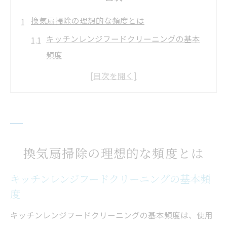
換気扇掃除の理想的な頻度とは
キッチンレンジフードクリーニングの基本
頻度
定期的な換気扇掃除で空気を清潔に
理想的な掃除間隔とその理由
油汚れ防止のための掃除の頻度
使用頻度に応じた掃除のタイミング
掃除頻度がもたらすキッチン環境
換気扇掃除の理想的な頻度とは
キッチンレンジフード掃除のコツ
キッチンレンジフードクリーニングの基本頻
効率的なキッチンレンジフードクリーニン
度
グ法
キッチンレンジフードクリーニングの基本頻度は、使用
換気扇掃除で抑えるべきポイント