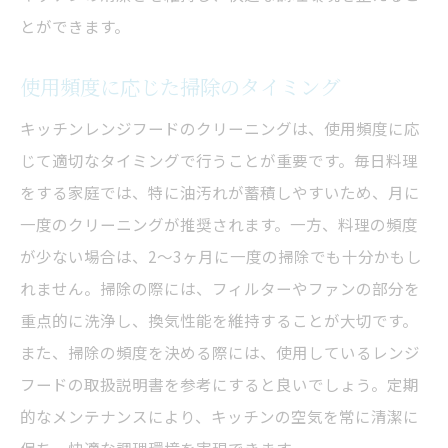
清潔なキッチンを実現する掃除術
とができます。
掃除が楽になる日々の工夫
レンジフードをきれいに保つ秘訣
使用頻度に応じた掃除のタイミング
換気扇を長持ちさせる掃除法
キッチンレンジフードのクリーニングは、使用頻度に応
レンジフードクリーニングで寿命を延ばす
じて適切なタイミングで行うことが重要です。毎日料理
掃除で効果を維持する方法
をする家庭では、特に油汚れが蓄積しやすいため、月に
故障を防ぐための定期的掃除
一度のクリーニングが推奨されます。一方、料理の頻度
長持ちする掃除のためのヒント
が少ない場合は、2〜3ヶ月に一度の掃除でも十分かもし
れません。掃除の際には、フィルターやファンの部分を
換気扇を守るための日常ケア
重点的に洗浄し、換気性能を維持することが大切です。
長く使うための掃除の知恵
また、掃除の頻度を決める際には、使用しているレンジ
フードの取扱説明書を参考にすると良いでしょう。定期
的なメンテナンスにより、キッチンの空気を常に清潔に