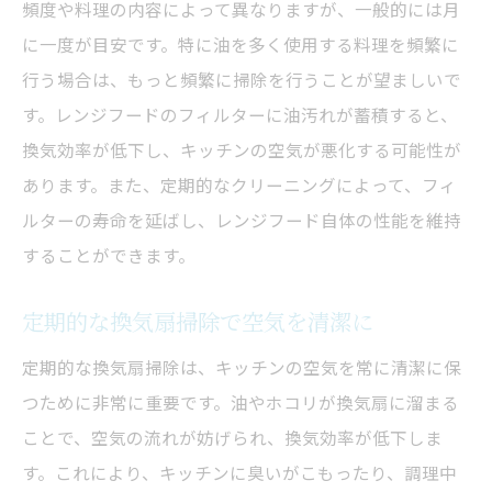
頻度や料理の内容によって異なりますが、一般的には月
簡単にできる掃除の裏技
に一度が目安です。特に油を多く使用する料理を頻繁に
プロが教えるレンジフード掃除の秘訣
行う場合は、もっと頻繁に掃除を行うことが望ましいで
手間を減らす掃除のポイント
す。レンジフードのフィルターに油汚れが蓄積すると、
掃除を楽にする便利グッズ紹介
換気効率が低下し、キッチンの空気が悪化する可能性が
換気扇を清潔に保つための方法
あります。また、定期的なクリーニングによって、フィ
レンジフードクリーニングの効果的な手順
ルターの寿命を延ばし、レンジフード自体の性能を維持
することができます。
日常使いでの清潔維持法
簡単にできる汚れ防止策
定期的な換気扇掃除で空気を清潔に
掃除を習慣化するためのコツ
定期的な換気扇掃除は、キッチンの空気を常に清潔に保
換気扇を長持ちさせるための掃除法
つために非常に重要です。油やホコリが換気扇に溜まる
清潔さを保つための日常管理法
ことで、空気の流れが妨げられ、換気効率が低下しま
レンジフードクリーニングの重要性
す。これにより、キッチンに臭いがこもったり、調理中