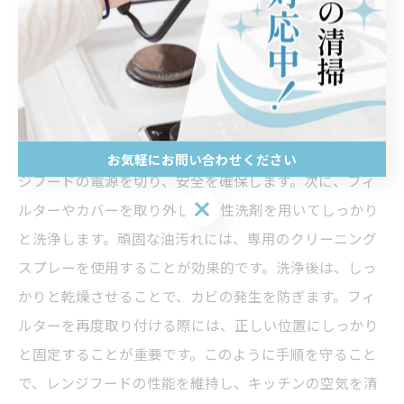
換気扇を清潔に保つための方法
レンジフードクリーニングの効果的な手順
キッチンレンジフードクリーニングは、定期的に実施す
ることでその効果を最大限に引き出せます。まず、レン
お気軽にお問い合わせください
ジフードの電源を切り、安全を確保します。次に、フィ
お気軽にお問い合わせください
ルターやカバーを取り外し、中性洗剤を用いてしっかり
と洗浄します。頑固な油汚れには、専用のクリーニング
スプレーを使用することが効果的です。洗浄後は、しっ
かりと乾燥させることで、カビの発生を防ぎます。フィ
ルターを再度取り付ける際には、正しい位置にしっかり
と固定することが重要です。このように手順を守ること
で、レンジフードの性能を維持し、キッチンの空気を清