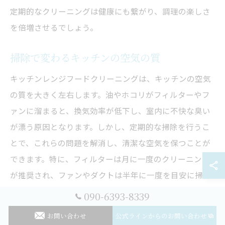
定期的なクリーニングは健康にも繋がり、調理の楽しさ
を倍増させるでしょう。
掃除で変わるキッチンの空気の質
キッチンレンジフードクリーニングは、キッチンの空気
の質を大きく左右します。油やホコリがフィルターやフ
ァンに溜まると、換気効率が低下し、室内に不快な臭い
が漂う原因となります。しかし、定期的な掃除を行うこ
とで、これらの問題を解消し、清潔な空気を保つことが
できます。特に、フィルターは月に一度のクリーニング
が推奨され、ファンやダクトは半年に一度を目安に掃除
することが理想的です。これにより、キッチン全体の空
090-6393-8339
気が清浄になり、家族の健康を守ることができます。ま
お問い合わせ
公式ラインからのお問い合わせ
た、空気が清潔になることで料理の匂いもより楽しめる