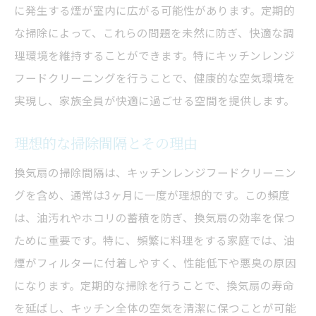
キッチン全体の衛生を守るために
に発生する煙が室内に広がる可能性があります。定期的
換気効率を上げるクリーニングの必要性
な掃除によって、これらの問題を未然に防ぎ、快適な調
健康面から見る掃除の重要性
理環境を維持することができます。特にキッチンレンジ
定期的な掃除がもたらすメリット
フードクリーニングを行うことで、健康的な空気環境を
実現し、家族全員が快適に過ごせる空間を提供します。
クリーニングで防ぐ臭いの原因
レンジフードの寿命を延ばす掃除の役割
理想的な掃除間隔とその理由
効率的な換気扇掃除でキッチン快適
換気扇の掃除間隔は、キッチンレンジフードクリーニン
キッチンの快適度を高める掃除法
グを含め、通常は3ヶ月に一度が理想的です。この頻度
掃除の手間を減らす時短テクニック
は、油汚れやホコリの蓄積を防ぎ、換気扇の効率を保つ
快適な環境を実現するクリーニング術
ために重要です。特に、頻繁に料理をする家庭では、油
掃除で変わるキッチンの空気の質
煙がフィルターに付着しやすく、性能低下や悪臭の原因
簡単にできる効率的な掃除法
になります。定期的な掃除を行うことで、換気扇の寿命
掃除で料理の楽しさを倍増
を延ばし、キッチン全体の空気を清潔に保つことが可能