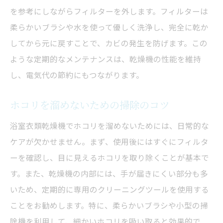
を参考にしながらフィルターを外します。フィルターは
防カビ効果のある掃除術
柔らかいブラシや水を使って優しく洗浄し、完全に乾か
簡単にできるカビ防止対策
してから元に戻すことで、カビの発生を防げます。この
清潔を保つ毎日のカビ予防法
ような定期的なメンテナンスは、乾燥機の性能を維持
浴室乾燥機をカビから守るお手入れ
し、電気代の節約にもつながります。
日常的な浴室乾燥機クリーニング法
ホコリを溜めないための掃除のコツ
毎日できる簡単掃除習慣
乾燥機を常に清潔に保つ秘訣
浴室衣類乾燥機でホコリを溜めないためには、日常的な
ケアが欠かせません。まず、使用後にはすぐにフィルタ
日々のお手入れでカビ防止
ーを確認し、目に見えるホコリを取り除くことが基本で
手早くできるクリーニング方法
す。また、乾燥機の内部には、手が届きにくい部分も多
乾燥機の効果を持続させる方法
いため、定期的に専用のクリーニングツールを使用する
普段の掃除で乾燥機を長持ち
ことをお勧めします。特に、柔らかいブラシや小型の掃
浴室衣類乾燥機を長持ちさせる掃除法
除機を利用して、細かいホコリを吸い取ると効果的で