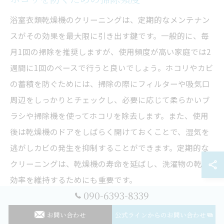
浴室衣類乾燥機のクリーニングは、定期的なメンテナン
スがその効果を最大限に引き出す鍵です。一般的に、毎
月1回の掃除を推奨しますが、使用頻度が高い家庭では2
週間に1回のペースで行うと良いでしょう。ホコリやカビ
の蓄積を防ぐためには、掃除の際にフィルターや吸気口
周辺をしっかりとチェックし、必要に応じて柔らかいブ
ラシや掃除機を使ってホコリを除去します。また、使用
後は乾燥機のドアをしばらく開けておくことで、湿気を
逃がしカビの発生を抑制することができます。定期的な
クリーニングは、乾燥機の寿命を延ばし、洗濯物の乾燥
効率を維持するためにも重要です。
090-6393-8339
効果的なホコリ取りの方法
お問い合わせ
公式ラインからのお問い合わせ