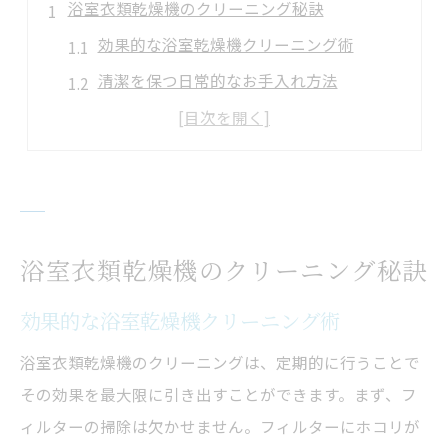
浴室衣類乾燥機のクリーニング秘訣
効果的な浴室乾燥機クリーニング術
清潔を保つ日常的なお手入れ方法
乾燥機の掃除頻度とポイント
ホコリを溜めないための掃除のコツ
浴室衣類乾燥機の隅々まで掃除
驚きの掃除法で乾燥機をリフレッシュ
簡単掃除で浴室乾燥機をピカピカに
浴室衣類乾燥機のクリーニング秘訣
誰でもできる簡単クリーニング方法
効果的な浴室乾燥機クリーニング術
浴室衣類乾燥機を簡単に綺麗に保つ技
浴室衣類乾燥機のクリーニングは、定期的に行うことで
掃除が楽になる便利グッズの紹介
その効果を最大限に引き出すことができます。まず、フ
浴室乾燥機を最速で掃除するテクニック
ィルターの掃除は欠かせません。フィルターにホコリが
初心者でも安心の掃除手順