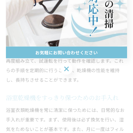
保しましょう。次に、フィルターを取り外し、溜まった
ホコリを掃除機で吸い取ります。フィルター自体は水洗
いし、しっかり乾かしてください。乾燥機内部のカビや
汚れには、市販のクリーニングスプレーを使用します。
スプレーを使う際は、直接吹きかけるのではなく、布に
含ませてから拭き取ると効果的です。最後に、乾燥機を
お気軽にお問い合わせください
再度組み立て、試運転を行って動作を確認します。これ
お気軽にお問い合わせください
らの手順を定期的に行うことで、乾燥機の性能を維持
し、長持ちさせることができます。
浴室乾燥機をすっきり保つためのお手入れ
浴室衣類乾燥機を常に清潔に保つためには、日常的なお
手入れが重要です。まず、使用後は必ず換気を行い、湿
気をためないことが基本です。また、月に一度はフィル