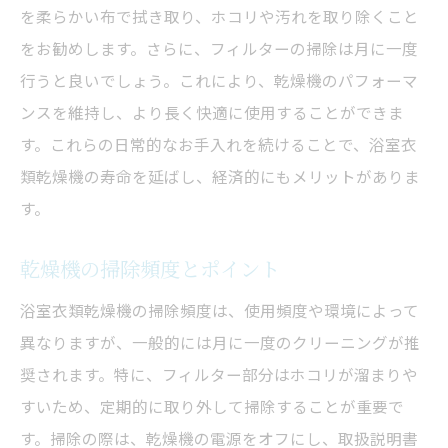
カビ対策に効果的な掃除手順
を柔らかい布で拭き取り、ホコリや汚れを取り除くこと
をお勧めします。さらに、フィルターの掃除は月に一度
最小限の労力で最大の効果を出す方法
行うと良いでしょう。これにより、乾燥機のパフォーマ
簡単にできる浴室乾燥機メンテナンス
ンスを維持し、より長く快適に使用することができま
ホコリを一掃！浴室乾燥機の掃除方法
す。これらの日常的なお手入れを続けることで、浴室衣
ホコリをためない掃除のテクニック
類乾燥機の寿命を延ばし、経済的にもメリットがありま
浴室衣類乾燥機の簡単ホコリ取り
す。
ホコリ除去にはこの掃除法が最適
掃除のコツで乾燥機を清潔に保つ
乾燥機の掃除頻度とポイント
ホコリを防ぐための掃除頻度
浴室衣類乾燥機の掃除頻度は、使用頻度や環境によって
効果的なホコリ取りの方法
異なりますが、一般的には月に一度のクリーニングが推
カビを防ぐ浴室衣類乾燥機のお手入れ
奨されます。特に、フィルター部分はホコリが溜まりや
すいため、定期的に取り外して掃除することが重要で
カビを抑えるクリーニングのポイント
す。掃除の際は、乾燥機の電源をオフにし、取扱説明書
乾燥機にカビを生えさせない方法