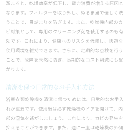
溜まると、乾燥効率が低下し、電力消費が増える原因と
簡単な掃除で乾燥機の効果を最大化
なります。フィルターを取り外し、ぬるま湯で優しく洗
浴室衣類乾燥機清掃の簡単ガイド
うことで、目詰まりを防ぎます。また、乾燥機内部のカ
初心者向けのクリーニング手順
ビ対策として、専用のクリーニング剤を使用するのも有
浴室乾燥機をすっきり保つためのお手入れ
効です。これにより、健康へのリスクを低減し、快適な
使用環境を維持できます。さらに、定期的な点検を行う
日常の掃除でカビを防ぐ方法
ことで、故障を未然に防ぎ、長期的なコスト削減にも繋
乾燥効率を上げる清掃のポイント
がります。
手軽にできる毎日の掃除習慣
浴室衣類乾燥機の徹底クリーンアップ
清潔を保つ日常的なお手入れ方法
効率的な浴室乾燥機クリーニング法
浴室衣類乾燥機を清潔に保つためには、日常的なお手入
時短でできるクリーニングテクニック
れが重要です。使用後は必ず乾燥機のドアを開けて、内
効率的にホコリを取り除く方法
部の湿気を逃がしましょう。これにより、カビの発生を
乾燥機の性能を保つ掃除の秘訣
抑えることができます。また、週に一度は乾燥機の外側