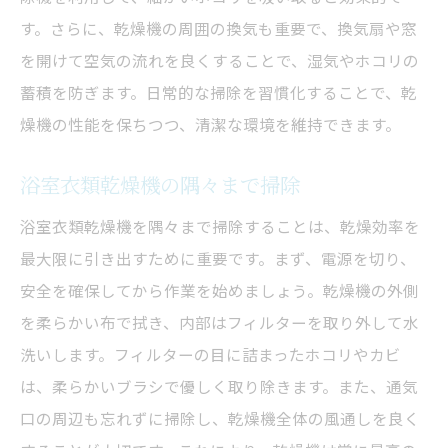
長期間使える乾燥機メンテナンス
す。さらに、乾燥機の周囲の換気も重要で、換気扇や窓
寿命を延ばすための掃除のコツ
を開けて空気の流れを良くすることで、湿気やホコリの
適切なクリーニングで長持ちさせる
蓄積を防ぎます。日常的な掃除を習慣化することで、乾
燥機の性能を保ちつつ、清潔な環境を維持できます。
頻度とポイントで乾燥機をケア
日常的なお手入れで効果を持続
浴室衣類乾燥機の隅々まで掃除
浴室衣類乾燥機を守るための方法
浴室衣類乾燥機を隅々まで掃除することは、乾燥効率を
最大限に引き出すために重要です。まず、電源を切り、
安全を確保してから作業を始めましょう。乾燥機の外側
を柔らかい布で拭き、内部はフィルターを取り外して水
洗いします。フィルターの目に詰まったホコリやカビ
は、柔らかいブラシで優しく取り除きます。また、通気
口の周辺も忘れずに掃除し、乾燥機全体の風通しを良く